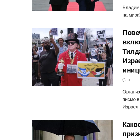
Владими
на мира
Пове
вклю
Тилд
Изра
иниц
0
Организ
писмо в
Израел. 
Какв
приз