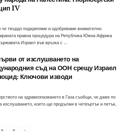
цип IV
 че твърдо подкрепяме и одобряваме внимателно
раната правна процедура на Република Южна Африка
ържавата Израел във връзка с ...
първи от изслушването на
ународния съд на ООН срещу Израел
еноцид: Ключови изводи
рството на здравеопазването в Газа съобщи, че даже по
а изслушването, което ще продължи в четвъртък и петък,
2
3