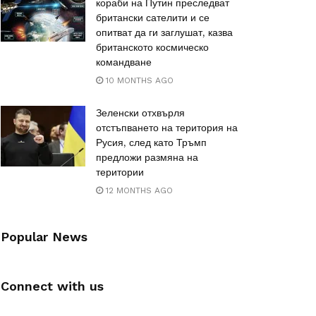
кораби на Путин преследват
британски сателити и се
опитват да ги заглушат, казва
британското космическо
командване
10 MONTHS AGO
Зеленски отхвърля
отстъпването на територия на
Русия, след като Тръмп
предложи размяна на
територии
12 MONTHS AGO
Popular News
Connect with us