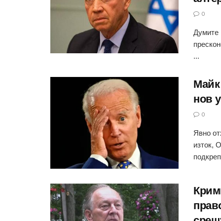
0
Думите 
прескон
...
Майк
нов 
0
Явно от
изток, 
подкрепа
Крим
прав
срещ