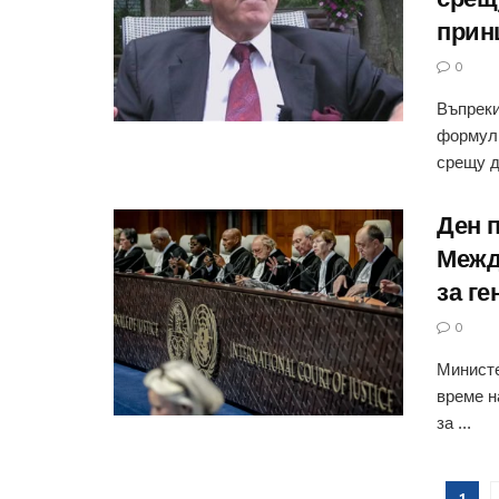
прин
0
Въпреки
формули
срещу д
Ден 
Межд
за г
0
Министе
време н
за ...
1