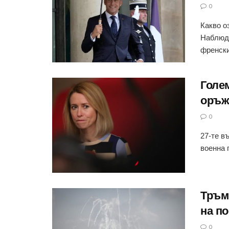
0
Какво о
Наблюда
френски
Голем
оръж
0
27-те в
военна 
Тръм
на п
0