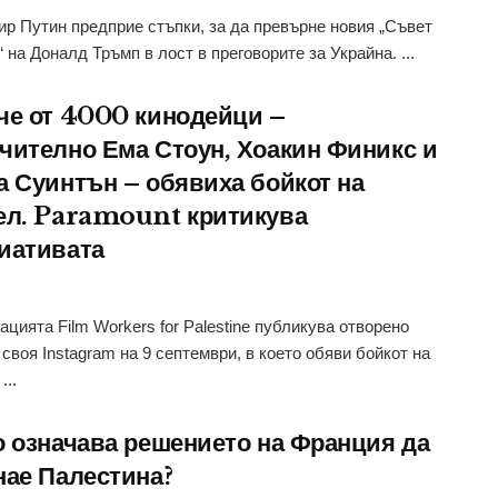
р Путин предприе стъпки, за да превърне новия „Съвет
“ на Доналд Тръмп в лост в преговорите за Украйна. ...
че от 4000 кинодейци –
чително Ема Стоун, Хоакин Финикс и
а Суинтън – обявиха бойкот на
ел. Paramount критикува
иативата
ацията Film Workers for Palestine публикува отворено
 своя Instagram на 9 септември, в което обяви бойкот на
...
о означава решението на Франция да
нае Палестина?