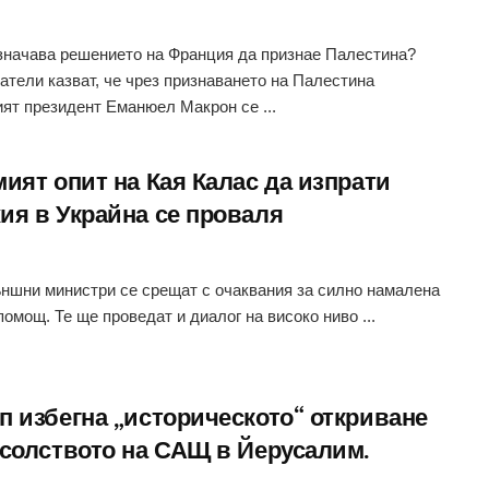
значава решението на Франция да признае Палестина?
тели казват, че чрез признаването на Палестина
ят президент Еманюел Макрон се ...
ият опит на Кая Калас да изпрати
ия в Украйна се проваля
ъншни министри се срещат с очаквания за силно намалена
помощ. Те ще проведат и диалог на високо ниво ...
п избегна „историческото“ откриване
осолството на САЩ в Йерусалим.