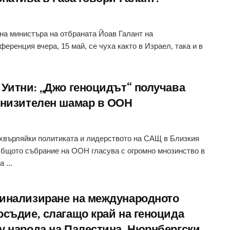
на министъра на отбраната Йоав Галант на
ференция вчера, 15 май, се чуха както в Израел, така и в
 Уитни: „Джо геноцидът“ получава
унизителен шамар в ООН
хвърляйки политиката и лидерството на САЩ в Близкия
Общото събрание на ООН гласува с огромно мнозинство в
 ...
инализиране на международното
осъдие, слагащо край на геноцида
у народа на Палестина. Нюрнбергски