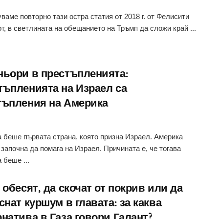
ваме повторно тази остра статия от 2018 г. от Фелисити
т, в светлината на обещанието на Тръмп да сложи край ...
ньори в престъпленията:
тъпленията на Израел са
тъпления на Америка
 беше първата страна, която призна Израел. Америка
 започна да помага на Израел. Причината е, че тогава
 беше ...
 обесят, да скочат от покрив или да
снат куршум в главата: за каква
натива в Газа говори Галант?