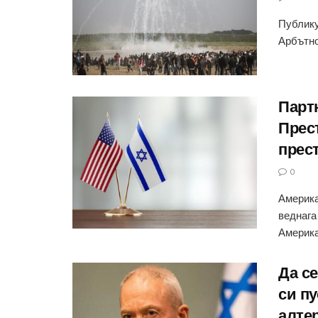
Публику
Арбътно
Парт
Прес
прес
0
Америка
веднага
Америка
Да се
си пу
алтер