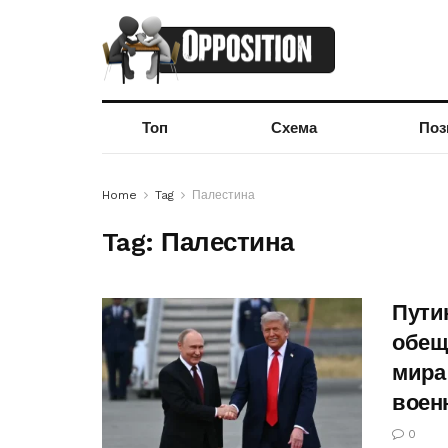
Топ
Схема
Поз
Home
Tag
Палестина
Tag:
Палестина
Пути
обещ
мира
воен
0