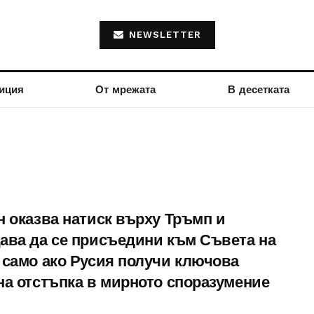
NEWSLETTER
иция
От мрежата
В десетката
н оказва натиск върху Тръмп и
ава да се присъедини към Съвета на
 само ако Русия получи ключова
на отстъпка в мирното споразумение