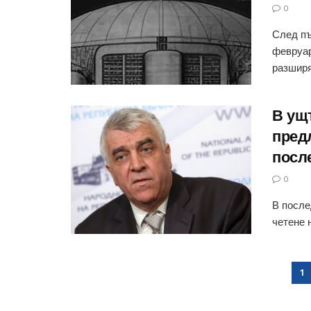
0
След пъ
февруар
разширя
В ущ
предл
посл
0
В после
четене 
1