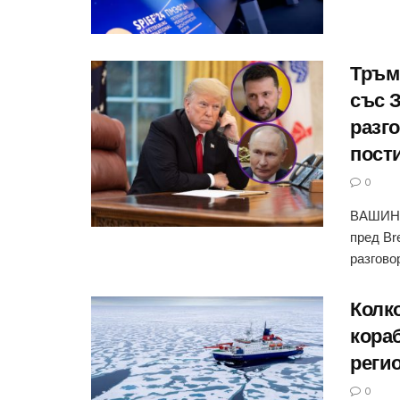
Тръм
със 
разго
пост
0
ВАШИНГ
пред Br
разговор
Колк
кора
реги
0