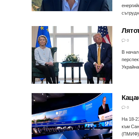
енергий
сътрудн
Лято
0
В начал
перспек
Украйна
Кацан
0
На 18-2
към Сан
(ПМИФ) 