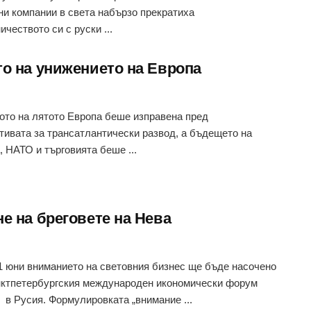
ни компании в света набързо прекратиха
ичеството си с руски ...
то на унижението на Европа
ото на лятото Европа беше изправена пред
тивата за трансатлантически развод, а бъдещето на
, НАТО и търговията беше ...
е на бреговете на Нева
1 юни вниманието на световния бизнес ще бъде насочено
ктпетербургския международен икономически форум
в Русия. Формулировката „внимание ...