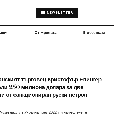
NEWSLETTER
иция
От мрежата
В десетката
анският търговец Кристофър Епингер
ели 250 милиона долара за две
ни от санкциониран руски петрол
Русия нахлу в Украйна през 2022 г. и най-големите