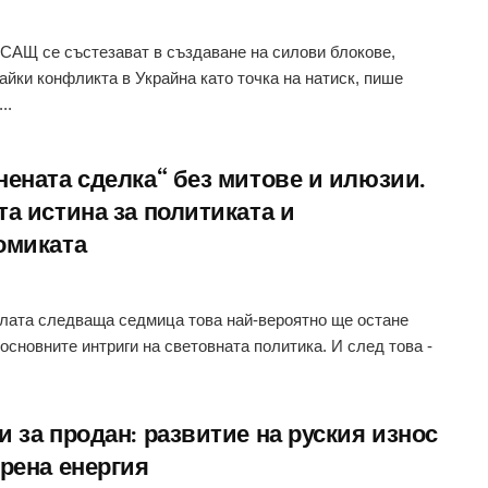
 САЩ се състезават в създаване на силови блокове,
айки конфликта в Украйна като точка на натиск, пише
...
нената сделка“ без митове и илюзии.
та истина за политиката и
омиката
лата следваща седмица това най-вероятно ще остане
 основните интриги на световната политика. И след това -
 за продан: развитие на руския износ
дрена енергия