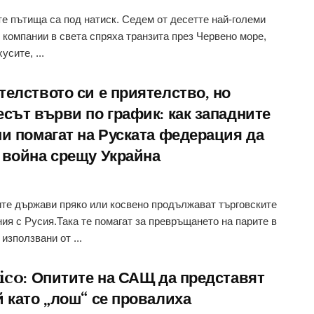
е пътища са под натиск. Седем от десетте най-големи
 компании в света спряха транзита през Червено море,
усите, ...
телството си е приятелство, но
есът върви по график: как западните
ни помагат на Руската федерация да
 война срещу Украйна
те държави пряко или косвено продължават търговските
ия с Русия.Така те помагат за превръщането на парите в
използвани от ...
tico: Опитите на САЩ да представят
й като „лош“ се провалиха