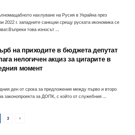
лномащабното нахлуване на Русия в Украйна през
и 2022 г. западните санкции срещу руската икономика се
ват.Въпреки това износът ...
ърб на приходите в бюджета депутат
ага нелогичен акциз за цигарите в
едния момент
дния ден от срока за предложения между първо и второ
на законопроекта за ДОПК, с който от служебния ...
2