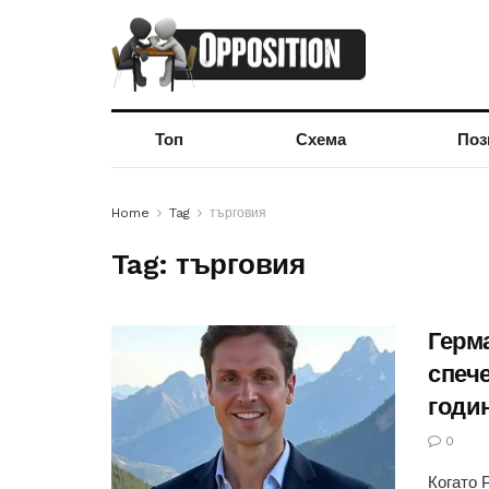
Топ
Схема
Поз
Home
Tag
търговия
Tag:
търговия
Герм
спеч
годи
0
Когато 