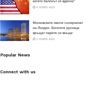
когато балонът се вдигна?
4 YEARS AGO
Московските имоти съперничат
на Лондон. Богатите руснаци
връщат парите си вкъщи
2 YEARS AGO
Popular News
Connect with us