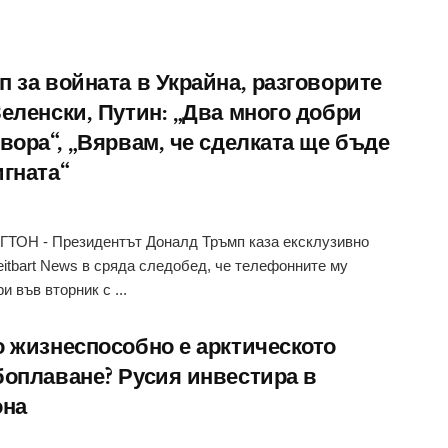
п за войната в Украйна, разговорите
Зеленски, Путин: „Два много добри
вора“, „Вярвам, че сделката ще бъде
игната“
ТОН - Президентът Доналд Тръмп каза ексклузивно
eitbart News в сряда следобед, че телефонните му
и във вторник с ...
о жизнеспособно е арктическото
боплаване? Русия инвестира в
она