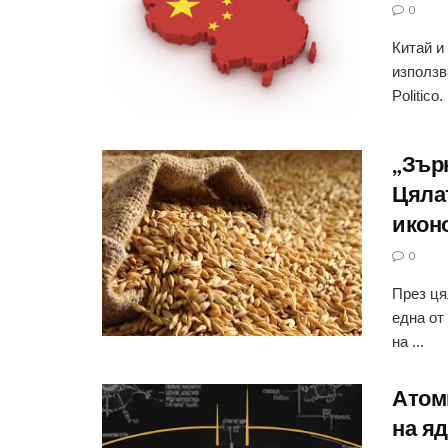
0
Китай и
използв
Politico. 
„Зър
Цяла
икон
0
През ця
една от
на ...
Атоми
на я