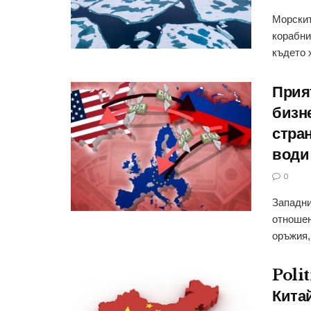
Морскит
корабни
където х
Прия
бизн
стра
води
0
Западни
отношен
оръжия, 
Poli
Кита