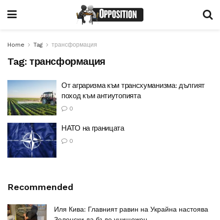
Home
Tag
трансформация
Tag:
трансформация
От аграризма към трансхуманизма: дългият
поход към антиутопията
0
НАТО на границата
0
Recommended
Иля Кива: Главният равин на Украйна настоява
Зеленски да бъде унищожен