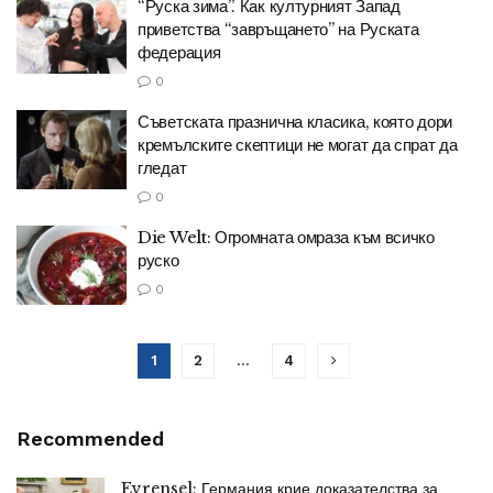
“Руска зима”. Как културният Запад
приветства “завръщането” на Руската
федерация
0
Съветската празнична класика, която дори
кремълските скептици не могат да спрат да
гледат
0
Die Welt: Огромната омраза към всичко
руско
0
1
2
…
4
Recommended
Evrensel: Германия крие доказателства за