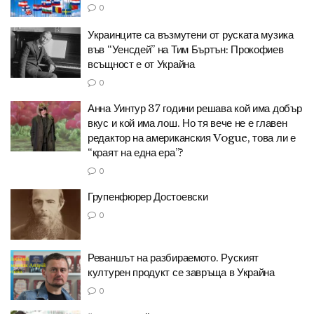
0
Украинците са възмутени от руската музика
във “Уенсдей” на Тим Бъртън: Прокофиев
всъщност е от Украйна
0
Анна Уинтур 37 години решава кой има добър
вкус и кой има лош. Но тя вече не е главен
редактор на американския Vogue, това ли е
“краят на една ера”?
0
Групенфюрер Достоевски
0
Реваншът на разбираемото. Руският
културен продукт се завръща в Украйна
0