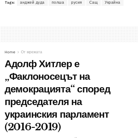
Tags:
анджей дуда
полша
русия
Сащ
Украйна
Home
От мрежата
Адолф Хитлер е
„Факлоносецът на
демокрацията“ според
председателя на
украинския парламент
(2016-2019)