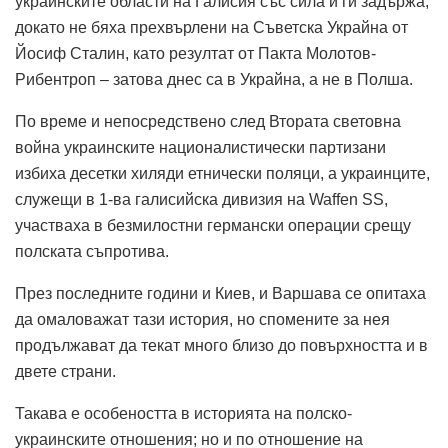
украинските области на Галисия със сила и ги задържа,
докато не бяха прехвърлени на Съветска Украйна от
Йосиф Сталин, като резултат от Пакта Молотов-
Рибентроп – затова днес са в Украйна, а не в Полша.
По време и непосредствено след Втората световна
война украинските националистически партизани
избиха десетки хиляди етнически поляци, а украинците,
служещи в 1-ва галисийска дивизия на Waffen SS,
участваха в безмилостни германски операции срещу
полската съпротива.
През последните години и Киев, и Варшава се опитаха
да омаловажат тази история, но спомените за нея
продължават да текат много близо до повърхността и в
двете страни.
Такава е особеността в историята на полско-
украинските отношения; но и по отношение на