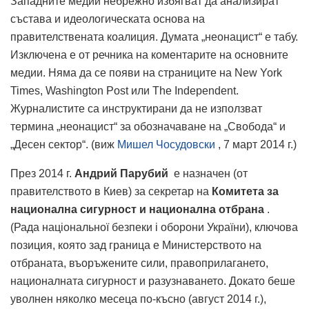
Западните медии небрежно избягват да анализират
състава и идеологическата основа на
правителствената коалиция. Думата „неонацист“ е табу.
Изключена е от речника на коментарите на основните
медии. Няма да се появи на страниците на New York
Times, Washington Post или The Independent.
Журналистите са инструктирани да не използват
термина „неонацист“ за обозначаване на „Свобода“ и
„Десен сектор“. (виж
Мишел Чосудовски
, 7 март 2014 г.)
През 2014 г.
Андрий Парубий
е назначен (от
правителството в Киев) за секретар на
Комитета за
национална сигурност и национална отбрана
.
(Рада національної безпеки і оборони України), ключова
позиция, която зад граница е Министерството на
отбраната, въоръжените сили, правоприлагането,
националната сигурност и разузнаването. Докато беше
уволнен няколко месеца по-късно (август 2014 г.),