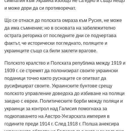
симпатия към Украйна изобщо не са едно и също нещо
и може дори да си противоречат.
Що се отнася до полската омраза към Русия, не може
да има съмнение; но в основата на забележително
острата реторика от последните дни се подчертава
фактът, че исторически погледнато, поляците и
украинците също са били заклети врагове.
Полското кралство и Полската република между 1919 и
1939 г. се стремят да полонизират своите украински
поданици точно както руснаците се опитват да
русифицират своите. Украинските бунтове срещу
полското управление доведоха до избиване на поляци
заедно с евреи. Политическите борби между поляци и
украинци за контрол над Галисия помогнаха за
подкопаването на Австро-Унгарската империя в
годините преди 1914 г. След 1918 г. Полша анексира