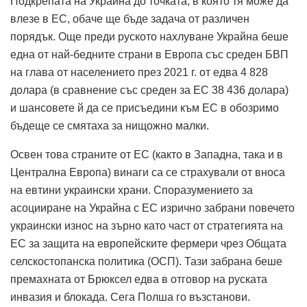
Подкрепата на Украйна до точката, в която тя може да
влезе в ЕС, обаче ще бъде задача от различен
порядък. Още преди руското нахлуване Украйна беше
една от най-бедните страни в Европа със среден БВП
на глава от населението през 2021 г. от едва 4 828
долара (в сравнение със среден за ЕС 38 436 долара)
и шансовете й да се присъедини към ЕС в обозримо
бъдеще се смятаха за нищожно малки.
Освен това страните от ЕС (както в Западна, така и в
Централна Европа) винаги са се страхували от вноса
на евтини украински храни. Споразумението за
асоцииране на Украйна с ЕС изрично забрани повечето
украински износ на зърно като част от стратегията на
ЕС за защита на европейските фермери чрез Общата
селскостопанска политика (ОСП). Тази забрана беше
премахната от Брюксел едва в отговор на руската
инвазия и блокада. Сега Полша го възстанови.