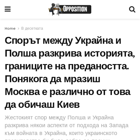
Home
В десетката
Спорът между Украйна и
Полша разкрива историята,
границите на предаността.
Понякога да мразиш
Москва е различно от това
да обичаш Киев
Жестокият спор между Полша и Украйна
разкрива някои аспекти от подхода на Запада
към войната в Украйна, които украинското