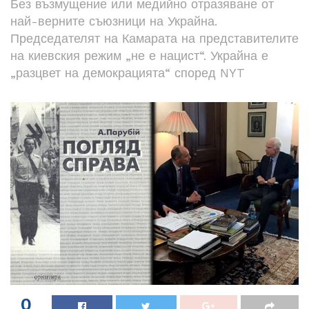
Без възмущение или медийно отразяване от
най-верните съюзници на Украйна.
Председателят на Камарата на представителите
на киевския режим „не е нацист“. Украйна е
„разцвет на демокрацията“ според NYT
0