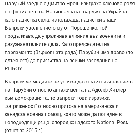
Парубий заедно с Дмитро Ярош изиграха ключова роля
в оформянето на Националната гвардия на Украйна
като нацистка сила, използваща нацистки знаци.
Въпреки уволнението му от Порошенко, той
продължава да упражнява влияние във военните и
разузнавателните дела. Като председател на
парламента (Върховната рада) Парубий има право (по
длъжност) да присъства на всички заседания на
РНБОУ.
Въпреки че медиите не успяха да отразят изявлението
на Парубий относно ангажимента на Адолф Хитлер
към демокрацията, те въпреки това изразиха
„загриженост“ относно притока на американска и
канадска военна помощ, която може да попадне в
неподходящи ръце, според канадската National Post.
(отчет за 2015 г.)