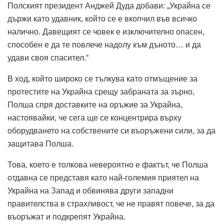
Полският президент Анджей Дуда добави: „Украйна се
държи като удавник, който се е вкопчил във всичко
налично. Давещият се човек е изключително опасен,
способен е да те повлече надолу към дъното… и да
удави своя спасител.“
В ход, който широко се тълкува като отмъщение за
протестите на Украйна срещу забраната за зърно,
Полша спря доставките на оръжие за Украйна,
настоявайки, че сега ще се концентрира върху
оборудването на собствените си въоръжени сили, за да
защитава Полша.
Това, което е толкова невероятно е фактът, че Полша
отдавна се представя като най-големия приятел на
Украйна на Запад и обвинява други западни
правителства в страхливост, че не правят повече, за да
въоръжат и подкрепят Украйна.