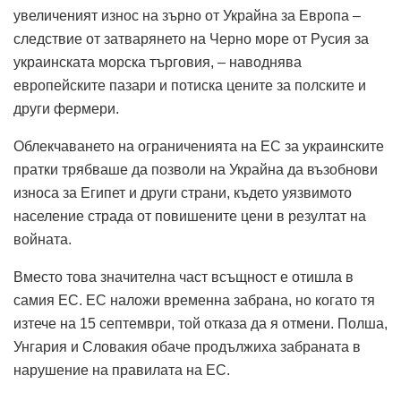
увеличеният износ на зърно от Украйна за Европа –
следствие от затварянето на Черно море от Русия за
украинската морска търговия, – наводнява
европейските пазари и потиска цените за полските и
други фермери.
Облекчаването на ограниченията на ЕС за украинските
пратки трябваше да позволи на Украйна да възобнови
износа за Египет и други страни, където уязвимото
население страда от повишените цени в резултат на
войната.
Вместо това значителна част всъщност е отишла в
самия ЕС. ЕС наложи временна забрана, но когато тя
изтече на 15 септември, той отказа да я отмени. Полша,
Унгария и Словакия обаче продължиха забраната в
нарушение на правилата на ЕС.