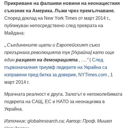
Прикриване на фалшиви новини на неонацисткия
съюзник на Америка. Лъжи чрез премълчаване.
Според доклад на New York Times от март 2014 г.,
публикуван непосредствено след преврата на
Майдана:
„
Съединените щати и Европейският съюз
прегърнаха революцията тук [Украйна] като още
един
разцвет на демокрацията
, ….“
(
След
първоначалния триумф лидерите на Украйна са
изправени пред битка за доверие, NYTimes.com
, 1
март 2014 г.
Мрачната реалност е друга. Залогът е непоколебимата
подкрепа на САЩ, ЕС и НАТО за неонацизма в
Украйна.
Източник: globalresearch.ca; Автор:
Проф. Мишел