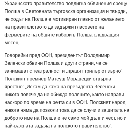
Украинското правителство повдигна обвинения срещу
Полша в Световната търговска организация и твърди,
че ходът на Полша е мотивиран главно от желанието
на правителството да задържи гласовете на
фермерите на общите избори в Полша следващия
месец.
Говорейки пред ООН, президентът Володимир
Зеленски обвини Полша и други страни, че се
занимават с театралност и „правят трилър от зърно“.
Полският премиер Матеуш Моравецки отвърна
яростно: „Искам да кажа на президента Зеленски
никога повече да не обижда поляците, както направи
наскоро по време на речта си в ООН. Полският народ
никога няма да позволи това да се случи и защитата на
доброто име на Полша е не само мой дълг и чест, но и
най-важната задача на полското правителство“.