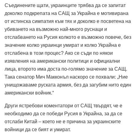
Съединените щати, украинците трябва да се запитат
доколко подкрепата на САЩ за Украйна е мотивирана
от истинска симпатия към тях и доколко е посветена на
убиването на възможно най-много руснаци и
отслабването на Русия колкото е възможно повече, без
значение колко украинци умират и колко Украйна е
отслабена в този процес? Ако се съди по някои
изявления на американски политици и официални
лица, второто има доста по-голямо значение за САЩ.
Така сенатор Мич Макконъл наскоро се похвали: „Ние
унищожаваме руската армия, без да загубим нито един
американски войник.“
Други ястребови коментатори от САЩ твърдят, че е
необходимо да се победи Русия в Украйна, за да се
отслаби Китай – което не е причина за украинските
войници да се бият и умират.