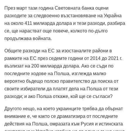
През март тази година Световната банка оцени
разходите за следвоенно възстановяване на Украйна
на около 411 милиарда долара и тези разходи, разбира
се, ще нарастват още повече, колкото по-дълго
продължава войната.
Общите разходи на ЕС за изостаналите райони в
рамките на ЕС през седемте години от 2014 до 2021 г.
възлизат на 200 милиарда долара. Ако се съди по
последните ходове на Полша, изглежда малко
вероятно бъдещо полско правителство да поиска от
своите избиратели да платят дела на Полша от тези
разходи; и ако Полша откаже, кой ще се съгласи?
Другото нещо, на което украинците трябва да обърнат
внимание е, че както се драматизира от последните
действия на Полша, омразата към Русия и истинската