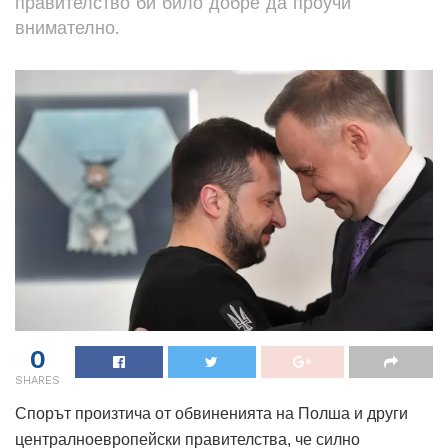
правителство би било добре да проучи
внимателно.
0
SHARES
Спорът произтича от обвиненията на Полша и други
централноевропейски правителства, че силно