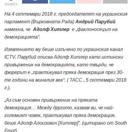
SHARES
На 4 септември 2018 г. председателят на украинския
парламент (Върховната Рада)
Андрий Парубий
намекна, че
Адолф Хитлер
е „факлоносецът на
демокрацията“.
Изявлението му беше излъчено по украинския канал
ICTV. Парубий описва Адолф Хитлер като истински
привърженик на демокрацията, като твърди, че
фюрерът е „практикувал пряка демокрация през 30-
те години на миналия век“. (
ТАСС
, 5 септември 2018
г.).
„Аз съм основен привърженик на пряката
демокрация… Между другото, казвам ви, че най-
големият човек, практикувал пряка демокрация,
беше Адолф Алоизович [Хитлер]”. (цитирано от South
Front)