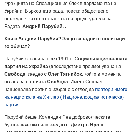
Фракцията на Опозиционния блок в парламента на
Украйна, Върховната рада, поиска обществено
осъждане, както и оставката на председателя на
Радата
Андрий Парубий.
.
Кой е Андрий Парубий? Защо западните политици
го обичат?
Парубий основава през 1991 г.
Социал-националната
партия на Украйна
(впоследствие преименувана на
Свобода
, заедно с
Олег Тягнибок
, който в момента
оглавява партията
Свобода
. Името Социал-
национална партия е избрано с оглед да
повтори името
на нацистката на Хитлер ( Националсоциалистическа)
партия
.
Парубий беше „Комендант“ на доброволческите
бунтовнически сили заедно с
Дмитро Ярош