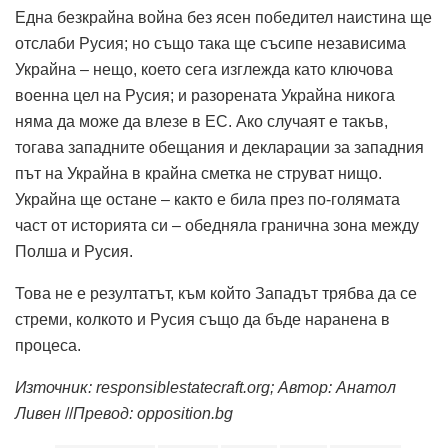
Една безкрайна война без ясен победител наистина ще
отслаби Русия; но също така ще съсипе независима
Украйна – нещо, което сега изглежда като ключова
военна цел на Русия; и разорената Украйна никога
няма да може да влезе в ЕС. Ако случаят е такъв,
тогава западните обещания и декларации за западния
път на Украйна в крайна сметка не струват нищо.
Украйна ще остане – както е била през по-голямата
част от историята си – обедняла гранична зона между
Полша и Русия.
Това не е резултатът, към който Западът трябва да се
стреми, колкото и Русия също да бъде наранена в
процеса.
Източник: responsiblestatecraft.org; Автор: Анатол
Ливен
//
Превод: opposition.bg