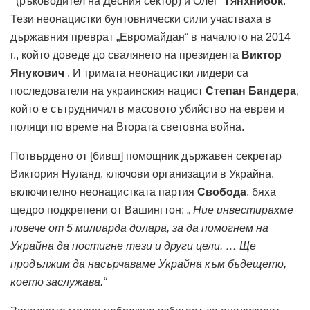
(ръководител на Десния сектор) и Олег
Тянхнибок
.
Тези неонацистки бунтовнически сили участваха в
държавния преврат „Евромайдан“ в началото на 2014
г., който доведе до свалянето на президента
Виктор
Янукович
. И тримата неонацистки лидери са
последователи на украинския нацист
Степан Бандера
,
който е сътрудничил в масовото убийство на евреи и
поляци по време на Втората световна война.
Потвърдено от [бивш] помощник държавен секретар
Виктория Нуланд, ключови организации в Украйна,
включително неонацистката партия
Свобода
, бяха
щедро подкрепени от Вашингтон: „
Ние инвестирахме
повече от 5 милиарда долара, за да помогнем на
Украйна да постигне тези и други цели. … Ще
продължим да насърчаваме Украйна към бъдещето,
което заслужава.“