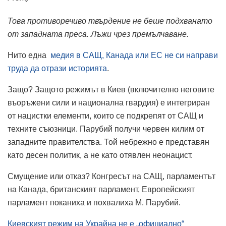
Това противоречиво твърдение не беше подхванато
от западната преса. Лъжи чрез премълчаване.
Нито една
медия в САЩ, Канада или ЕС не си направи
труда да отрази историята
.
Защо? Защото режимът в Киев (включително неговите
въоръжени сили и национална гвардия) е интегриран
от нацистки елементи, които се подкрепят от САЩ и
техните съюзници. Парубий получи червен килим от
западните правителства. Той небрежно е представян
като десен политик, а не като отявлен неонацист.
Смущение или отказ? Конгресът на САЩ, парламентът
на Канада, британският парламент, Европейският
парламент поканиха и похвалиха М. Парубий.
Киевският режим на Украйна не е „официално“