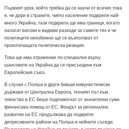
Първият урок, който трябва да се научи от всичко това
е, че дори в страните, чието население подкрепя най-
много Украйна, тази подкрепа ще има граници, когато
налагат високи и видими разходи за самите тях и че
политиците неизбежно ще се възползват от
произтичащата политическа реакция.
Това ще има отражение по-специално върху
шансовете на Украйна да се присъедини към
Европейския съюз.
В случая с Полша и други бивши комунистически
държави от Централна Европа, техният път към
членство в ЕС беше подпомогнат от значителни суми
финансова помощ от ЕС. Фондът за регионално
развитие на ЕС продължава да подкрепя
депресивните райони на Полша и нейните съседи.