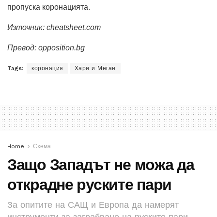
пропуска коронацията.
Източник: cheatsheet.com
Превод: opposition.bg
Tags:
коронация
Хари и Меган
Home
Схема
Защо Западът не можа да
открадне руските пари
За опитите на САЩ и Европа да намерят
инструменти за заграбване на руските пари