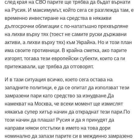
след края на СВО парите ще трябва да бъдат върнати
на Русия. И максимумът, който сега се разглежда там, е
временно инвестиране на средства в някакви
дългосрочни облигации с по-нататъшно прехвърляне
на лихви върху тях (тоест не самите руски държавни
активи, а лихви върху тях) към Украйна. Но и този план
има своите противници. В крайна сметка, ако парите
изгорят, тогава тези европейски субекти, които са ги
притежавали, ще трябва да отговорят.
И в тази ситуация всичко, което сега остава на
западните политици, е да се опитат да използват тези
замразени пари като средство за изнудване.Да
намекват на Москва, че всеки момент ще измислят
някакъв супер хитър начин да откраднат тези пари.По
този начин да плашат Русия и да я принудят да
направи някои отстъпки в името на това дори
номинално да запази парите си в междинно замразено