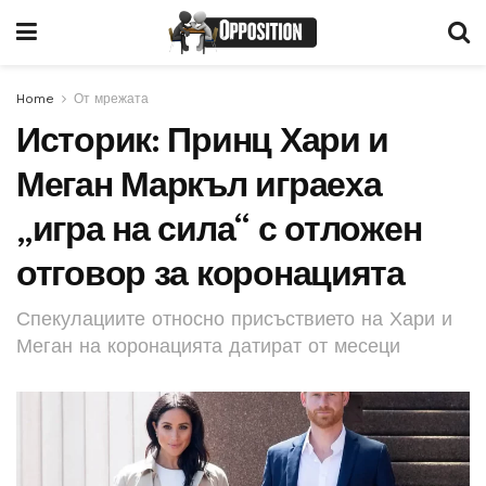
Home
От мрежата
Историк: Принц Хари и
Меган Маркъл играеха
„игра на сила“ с отложен
отговор за коронацията
Спекулациите относно присъствието на Хари и
Меган на коронацията датират от месеци