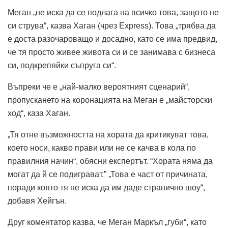
Меган „не иска да се подлага на всичко това, защото не
си струва“, казва Хаган (чрез Express). Това „трябва да
е доста разочароващо и досадно, като се има предвид,
че тя просто живее живота си и се занимава с бизнеса
си, подкрепяйки съпруга си“.
Въпреки че е „най-малко вероятният сценарий“,
пропускането на коронацията на Меган е „майсторски
ход“, каза Хаган.
„Тя отне възможността на хората да критикуват това,
което носи, какво прави или не се качва в кола по
правилния начин“, обясни експертът. “Хората няма да
могат да й се подиграват.” „Това е част от причината,
поради която тя не иска да им даде странично шоу“,
добавя Хейгън.
Друг коментатор казва, че Меган Маркъл „губи“, като