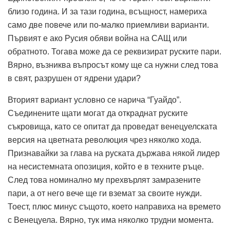
близо година. И за тази година, всъщност, намериха
само две повече или по-малко приемливи варианти.
Първият е ако Русия обяви война на САЩ или
обратното. Тогава може да се реквизират руските пари.
Вярно, възниква въпросът кому ще са нужни след това
в свят, разрушен от ядрени удари?
Вторият вариант условно се нарича “Гуайдо”.
Съединените щати могат да откраднат руските
съкровища, като се опитат да проведат венецуелската
версия на цветната революция чрез няколко хода.
Признавайки за глава на руската държава някой лидер
на несистемната опозиция, който е в техните ръце.
След това номинално му прехвърлят замразените
пари, а от него вече ще ги вземат за своите нужди.
Тоест, плюс минус същото, което направиха на времето
с Венецуела. Вярно, тук има няколко трудни момента.