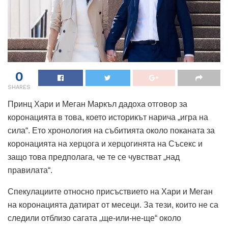
0
SHARES
Принц Хари и Меган Маркъл дадоха отговор за
коронацията в това, което историкът нарича „игра на
сила“. Ето хронология на събитията около поканата за
коронацията на херцога и херцогинята на Съсекс и
защо това предполага, че те се чувстват „над
правилата“.
Спекулациите относно присъствието на Хари и Меган
на коронацията датират от месеци. За тези, които не са
следили отблизо сагата „ще-или-не-ще“ около