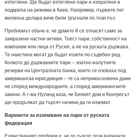
изтеглени. Ще бъдат изтеглени пари и изпратени в
подкрепа на режима в Киев. Например, първите пет
милиона долара вече били тръгнали по този път.
Проблемът обаче е, че думите й се отнасят само за
замразени частни активи. Тоест пари, собственост на
компании или лица от Русия, а не на руската държава.
Те наистина могат да бъдат иззети по съдебен ред.
Колкото до държавните пари – златно-валутните
резерви на Централната банка, които се озоваха под
американска юрисдикция – те са неприкосновени даже
не според международните, а според американските
закони. А г-жа Нуланд каза, че Белият дом и Конгресът
ще продължат да търсят начини да ги изземат.
Варианти за изземване на пари от руската
федерация
Единственият проблем е, че те търсят тези варианти