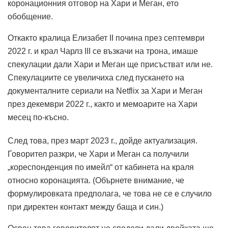
коронационния отговор на Хари и Меган, ето
обобщение.
Откакто кралица Елизабет II почина през септември
2022 г. и крал Чарлз III се възкачи на трона, имаше
спекулации дали Хари и Меган ще присъстват или не.
Спекулациите се увеличиха след пускането на
документалните сериали на Netflix за Хари и Меган
през декември 2022 г., както и мемоарите на Хари
месец по-късно.
След това, през март 2023 г., дойде актуализация.
Говорител разкри, че Хари и Меган са получили
„кореспонденция по имейл“ от кабинета на краля
относно коронацията. (Обърнете внимание, че
формулировката предполага, че това не се е случило
при директен контакт между баща и син.)