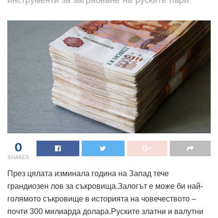
0
SHARES
През цялата изминала година на Запад тече
грандиозен лов за съкровища.Залогът е може би най-
голямото съкровище в историята на човечеството –
почти 300 милиарда долара.Руските златни и валутни