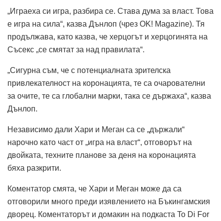
„Играеха си игра, разбира се. Става дума за власт. Това
е игра на сила“, казва Дънлоп (чрез OK! Magazine). Тя
продължава, като казва, че херцогът и херцогинята на
Съсекс „се смятат за над правилата“.
„Сигурна съм, че с потенциалната зрителска
привлекателност на коронацията, те са очарователни
за очите, те са глобални марки, така се държаха“, казва
Дънлоп.
Независимо дали Хари и Меган са се „държали“
нарочно като част от „игра на власт“, отговорът на
двойката, техните планове за деня на коронацията
бяха разкрити.
Коментатор смята, че Хари и Меган може да са
отговорили много преди изявлението на Бъкингамския
дворец. Коментаторът и домакин на подкаста To Di For