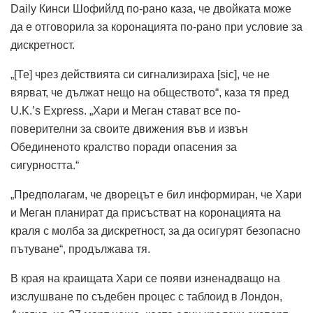
Daily Кинси Шофийлд по-рано каза, че двойката може
да е отговорила за коронацията по-рано при условие за
дискретност.
„[Те] чрез действията си сигнализираха [sic], че не
вярват, че дължат нещо на обществото“, каза тя пред
U.K.’s Express. „Хари и Меган стават все по-
поверителни за своите движения във и извън
Обединеното кралство поради опасения за
сигурността.“
„Предполагам, че дворецът е бил информиран, че Хари
и Меган планират да присъстват на коронацията на
краля с молба за дискретност, за да осигурят безопасно
пътуване“, продължава тя.
В края на краищата Хари се появи изненадващо на
изслушване по съдебен процес с таблоид в Лондон,