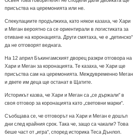
Освен това говорителят не сподели дали двойката ще
присъства на церемонията или не.
Спекулациите продължиха, като някои казаха, че Хари
и Меган вероятно са се ориентирали в логистиката за
отиване на коронацията. Други смятаха, че е „детинско“
да не отговорят веднага.
На 12 април Бъкингамският дворец разкри отговора на
Хари и Меган за коронацията. Те казаха, че Хари ще
присъства сам на церемонията. Междувременно Меган
и двете им деца ще останат в Щатите.
Историкът казва, че Хари и Меган са „се държали“ в
своя отговор за коронацията като „световни марки“.
Съобщава се, че отговорът на Хари и Меган е дошъл
дни след крайния срок. Така че, защо са чакали? Това
беше част от „игра“, според историка Теса Дънлоп.