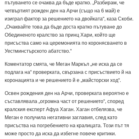
пътуването се очаква да бъде кратко. „Разбирам, че
четвъртият рожден ден на Арчи (също на 6 май) е
изиграл фактор за решението на двойката“, каза Скоби.
„Очаквайте това да бъде доста кратко пътуване до
Обединеното кралство за принц Хари, който ще
присъства само на церемонията по коронясването в
Уестминстърското абатство.“
Коментатор смята, че Меган Маркъл „не иска да се
подлага на“ проверката, свързана с присъствието й на
коронацията и че решението й е „майсторски ход“.
Освен рождения ден на Арчи, проверката вероятно е
съставлявала „огромна част от решението“, според
кралския експерт Афуа Хаган. Хаган отбелязва, че
Меган е получила негативни заглавия, след като
присъства на погребението на кралицата. Този път тя
може просто да иска да избегне повече критики.