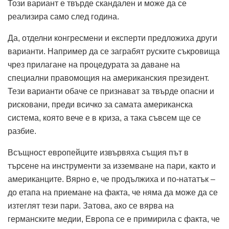
Този вариант е твърде скандален и може да се
реализира само след година.
Да, отделни конгресмени и експерти предложиха други
варианти. Например да се заграбят руските съкровища
чрез прилагане на процедурата за даване на
специални правомощия на американския президент.
Тези варианти обаче се признават за твърде опасни и
рисковани, преди всичко за самата американска
система, която вече е в криза, а така съвсем ще се
разбие.
Всъщност европейците извървяха същия път в
търсене на инструменти за изземване на пари, както и
американците. Вярно е, че продължиха и по-нататък –
до етапа на приемане на факта, че няма да може да се
изтеглят тези пари. Затова, ако се вярва на
германските медии, Европа се е примирила с факта, че