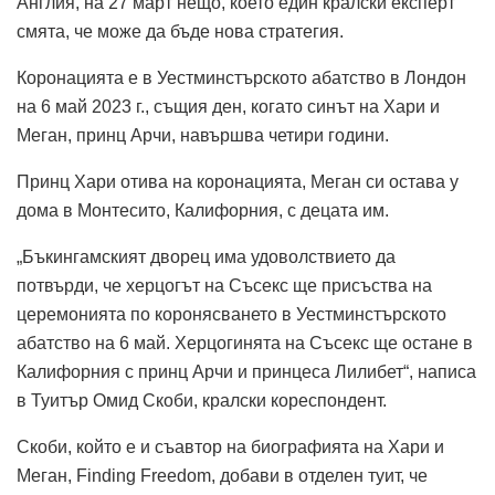
Англия, на 27 март нещо, което един кралски експерт
смята, че може да бъде нова стратегия.
Коронацията е в Уестминстърското абатство в Лондон
на 6 май 2023 г., същия ден, когато синът на Хари и
Меган, принц Арчи, навършва четири години.
Принц Хари отива на коронацията, Меган си остава у
дома в Монтесито, Калифорния, с децата им.
„Бъкингамският дворец има удоволствието да
потвърди, че херцогът на Съсекс ще присъства на
церемонията по коронясването в Уестминстърското
абатство на 6 май. Херцогинята на Съсекс ще остане в
Калифорния с принц Арчи и принцеса Лилибет“, написа
в Туитър Омид Скоби, кралски кореспондент.
Скоби, който е и съавтор на биографията на Хари и
Меган, Finding Freedom, добави в отделен туит, че