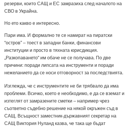
резерви, които САЩ и ЕС замразиха след началото на
СВО в Украйна.
Но ето какво е интересно.
Пари има. И формално те се намират на пиратски
“остров” – тоест в западни банки, финансови
институции и просто в тяхната юрисдикция.
„Разкопаването“ им обаче не се получава. По две
причини: поради липсата на инструменти и поради
нежеланието да се носи отговорност за последствията.
Изглежда, че с инструментите не би трябвало да има
проблеми. Всичко, което е необходимо, е да се вземат и
изтеглят от замразените сметки – например чрез
съответно съдебно решение на някой окръжен съд в
САЩ. Всъщност заместник-държавният секретар на
САЩ Виктория Нуланд казва, че така ще бъдат