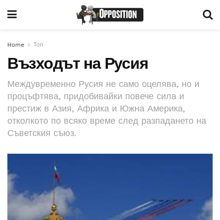
Home
Топ
Възходът на Русия
Междувременно Русия не само оцелява, но и
процъфтява, придобивайки повече сила и
престиж в Азия, Африка и Южна Америка,
отколкото по всяко време след разпадането на
Съветския съюз.