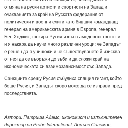
отмяна на руски артисти и спортисти на Запад и
очакванията за край на Руската федерация от
политически и военни елити като бившия командващ
генерал на американската армия в Европа, генерал
Бен Ходжис, шокира Русия извън самодоволството си
и я накара да научи много различни уроци: че Западът
е решен да я унищожи и че съществуването й изисква
от нея да се въоръжи до зъби и да сложи край на
икономическата си взаимозависимост със Запада.
Санкциите срещу Русия събудиха спящия гигант, който
беше Русия, и Западът скоро може да се изправи пред
последствията.
Автори: Патриша Адамс, икономист и изпълнителен
директор на Probe International;
Лорънс Соломон,