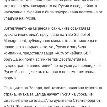
жертва на демонизирането на Русия и след нейното
нахлуване в Украйна е била подхранвана постоянно от
упадъка на Русия.
„Оттеглянето на бизнеса и санкциите осакатяват
руската икономика“, проучване на Yale School of
Management, публикувано миналото лято, може да е
правилно в твърдението, че „Русия е загубила
компании, представляващи ~40% от нейния БВП,
обръщайки почти всичките три десетилетия на
чуждестранни инвестиции”, но не успя да предвиди, че
Русия бързо ще се възстанови в по-самостоятелна
форма.
Санкциите на Запада, най-тежките, налагани някога на
страна, имаха за цел да научат Русия на урока, че
„агресията не се плаща“, по думите на Столтенберг от
НАТО. Жестокостта на санкциите, последвалaтa