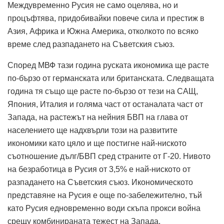
Междувременно Русия не само оцелява, но и
процъфтява, придобивайки повече сила и престиж в
Азия, Африка и Южна Америка, отколкото по всяко
време след разпадането на Съветския съюз.
Според МВФ тази година руската икономика ще расте
по-бързо от германската или британската. Следващата
година тя също ще расте по-бързо от тези на САЩ,
Япония, Италия и голяма част от останалата част от
Запада, на растежът на нейния БВП на глава от
населението ще надхвърли този на развитите
икономики като цяло и ще постигне най-ниското
съотношение дълг/БВП сред страните от Г-20. Нивото
на безработица в Русия от 3,5% е най-ниското от
разпадането на Съветския съюз. Икономическото
представяне на Русия е още по-забележително, тъй
като Русия едновременно води скъпа прокси война
срещу комбинираната тежест на Запада.