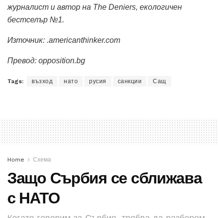
журналист и автор на The Deniers, екологичен
бестселър №1.
Източник:
.americanthinker.com
Превод: opposition.bg
Tags:
възход
нато
русия
санкции
Сащ
Home
Схема
Защо Сърбия се сближава
с НАТО
Когато говорим за Сърбия, трябва да разберем,