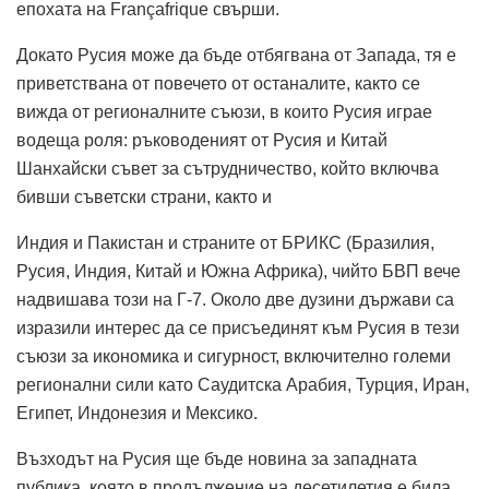
епохата на Françafrique свърши.
Докато Русия може да бъде отбягвана от Запада, тя е
приветствана от повечето от останалите, както се
вижда от регионалните съюзи, в които Русия играе
водеща роля: ръководеният от Русия и Китай
Шанхайски съвет за сътрудничество, който включва
бивши съветски страни, както и
Индия и Пакистан и страните от БРИКС (Бразилия,
Русия, Индия, Китай и Южна Африка), чийто БВП вече
надвишава този на Г-7. Около две дузини държави са
изразили интерес да се присъединят към Русия в тези
съюзи за икономика и сигурност, включително големи
регионални сили като Саудитска Арабия, Турция, Иран,
Египет, Индонезия и Мексико.
Възходът на Русия ще бъде новина за западната
публика, която в продължение на десетилетия е била