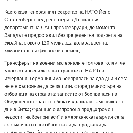
Както каза генералният секретар на НАТО Йенс
Столтенберг пред репортери в Държавния
департамент на САЩ през февруари, до момента
Западът е предоставил безпрецедентна подкрепа на
Украйна с около 120 милиарда долара военна,
хуманитарна и финансова помощ.
Трансферът на военни материали е толкова голям, че
много от арсеналите на страните от НАТО са
изчерпани: Германия има боеприпаси за два дни и сега
не е в състояние да се защити, според министъра на
отбраната на страната; запасите от боеприпаси на
Обединеното кралство биха издържали само няколко
дни в битка; Франция е изправена пред „огромен
недостиг на боеприпаси“ и американската армия сега
се съмнява в способността си да продължи да
снабдява Украйна и да поддържа собствената си