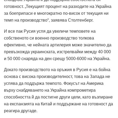
готовност. „Текущият процент на разходите на Украйна
за боеприпаси е многократно по-висок от текущия ни
темп на производство“, заявява Столтенберг.
И все пак Русия успя да увеличи темповете на
собственото си военно производство толкова
ефективно, че нейната артилерия може значително да
превъзхожда украинската, изстрелвайки между 40 000
и 50 000 снаряда на ден срещу 5000-6000 на Украйна.
Докато производството на оръжия в Русия е на бойна
основа с висока производителност, това на Запада не
успява да поддържа темпото. Фокусът на Америка
върху снабдяването на Украйна компрометира
способността й да постигне други цели, като възпиране
на експанзията на Китай и поддържане на готовност да
реагира другаде.