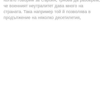
че военният неутралитет дава много на
страната. Така например той й позволява в
продължение на няколко десетилетия,
формално позовавайки се на резолюцията на
сръбския парламент, на практика да не взема
страна, без да изпитва сериозен натиск“