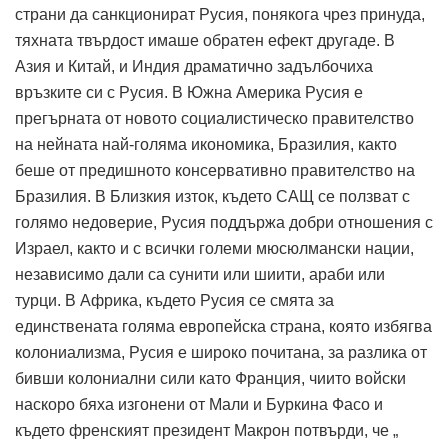
страни да санкционират Русия, понякога чрез принуда,
тяхната твърдост имаше обратен ефект другаде. В
Азия и Китай, и Индия драматично задълбочиха
връзките си с Русия. В Южна Америка Русия е
прегърната от новото социалистическо правителство
на нейната най-голяма икономика, Бразилия, както
беше от предишното консервативно правителство на
Бразилия. В Близкия изток, където САЩ се ползват с
голямо недоверие, Русия поддържа добри отношения с
Израел, както и с всички големи мюсюлмански нации,
независимо дали са сунити или шиити, араби или
турци. В Африка, където Русия се смята за
единствената голяма европейска страна, която избягва
колониализма, Русия е широко почитана, за разлика от
бивши колониални сили като Франция, чиито войски
наскоро бяха изгонени от Мали и Буркина Фасо и
където френският президент Макрон потвърди, че „