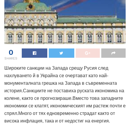
0
SHARES
Широките санкции на Запада срещу Русия след
нахлуването й в Украйна се очертават като най-
монументалната грешка на Запада в съвременната
история.Санкциите не поставиха руската икономика на
колене, както се прогнозираше.Вместо това западните
икономики се клатят, икономическият им растеж почти е
спрял.Много от тях едновременно страдат както от
висока инфлация, така и от недостиг на енергия.