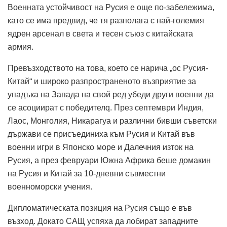
Военната устойчивост на Русия е още по-забележима,
като се има предвид, че тя разполага с най-големия
ядрен арсенал в света и тесен съюз с китайската
армия.
Превъзходството на това, което се нарича „ос Русия-
Китай“ и широко разпространеното възприятие за
упадъка на Запада на свой ред убеди други военни да
се асоциират с победителq. През септември Индия,
Лаос, Монголия, Никарагуа и различни бивши съветски
държави се присъединиха към Русия и Китай във
военни игри в Японско море и Далечния изток на
Русия, а през февруари Южна Африка беше домакин
на Русия и Китай за 10-дневни съвместни
военноморски учения.
Дипломатическата позиция на Русия също е във
възход. Докато САЩ успяха да лобират западните