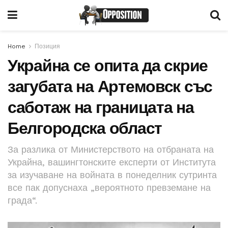
Home
Позиция
Украйна се опита да скрие
загубата на Артемовск със
саботаж на границата на
Белгородска област
За разлика от Министерството на отбраната на
Украйна, вашингтонските експерти от Института
за изучаване на войната в понеделник сутринта
все пак допуснаха „вероятното превземане на
града“.