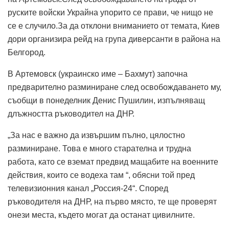
руските войски Украйна упорито се прави, че нищо не
се е случило.За да отклони вниманието от темата, Киев
дори организира рейд на група диверсанти в района на
Белгород.
В Артемовск (украинско име – Бахмут) започна
предварително разминиране след освобождаването му,
съобщи в понеделник Денис Пушилин, изпълняващ
длъжността ръководител на ДНР.
„За нас е важно да извършим пълно, цялостно
разминиране. Това е много старателна и трудна
работа, като се вземат предвид мащабите на военните
действия, които се водеха там “, обясни той пред
телевизионния канал „Россия-24“. Според
ръководителя на ДНР, на първо място, те ще проверят
онези места, където могат да останат цивилните.