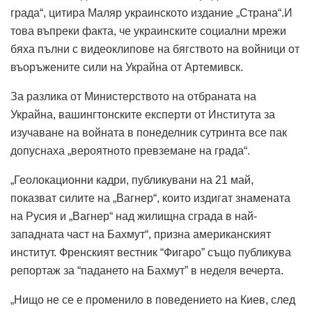
града“, цитира Маляр украинското издание „Страна“.И
това въпреки факта, че украинските социални мрежи
бяха пълни с видеоклипове на бягството на войници от
въоръжените сили на Украйна от Артемивск.
За разлика от Министерството на отбраната на
Украйна, вашингтонските експерти от Института за
изучаване на войната в понеделник сутринта все пак
допуснаха „вероятното превземане на града“.
„Геолокационни кадри, публикувани на 21 май,
показват силите на „Вагнер“, които издигат знамената
на Русия и „Вагнер“ над жилищна сграда в най-
западната част на Бахмут“, призна американският
институт. Френският вестник “Фигаро” също публикува
репортаж за “падането на Бахмут” в неделя вечерта.
„Нищо не се е променило в поведението на Киев, след