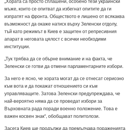
„Хората са просто сплашени, особено тези украински
мъже, които се опитват да избегнат опитите да ги
изпратят на фронта. Обществото е лишено от всякаква
възможност да окаже натиск върху Зеленски отдолу,
тъй като режимът в Киев е защитен от репресивния
апарат в неговата цялост с всички необходими
институции.
„Тук трябва да се обърне внимание и на факта, че
Зеленски се готви да отмени парламентарните избори.
За него е ясно, че хората могат да се отнесат сериозно
към вота и да покажат отношението си към
управляващите. Затова Зеленски предупреждава, че
най-вероятно няма да се проведат избори за
Върховната рада поради военно положение. Това е
важен косвен знак“, обобщават политолози.
Засега Киев ще продължи да премълчава пораженията