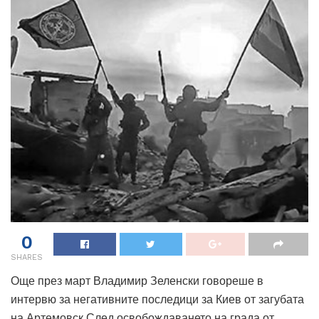
0
SHARES
Още през март Владимир Зеленски говорeше в
интервю за негативните последици за Киев от загубата
на Артемовск.След освобождаването на града от