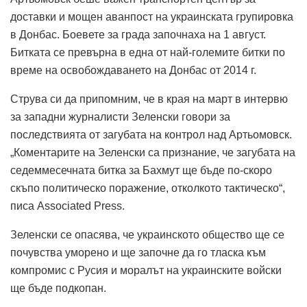
доставки и мощен аванпост на украинската групировка
в Донбас. Боевете за града започнаха на 1 август.
Битката се превърна в една от най-големите битки по
време на освобождаването на Донбас от 2014 г.
Струва си да припомним, че в края на март в интервю
за западни журналисти Зеленски говори за
последствията от загубата на контрол над Артьомовск.
„Коментарите на Зеленски са признание, че загубата на
седеммесечната битка за Бахмут ще бъде по-скоро
скъпо политическо поражение, отколкото тактическо“,
писа Associated Press.
Зеленски се опасява, че украинското общество ще се
почувства уморено и ще започне да го тласка към
компромис с Русия и моралът на украинските войски
ще бъде подкопан.