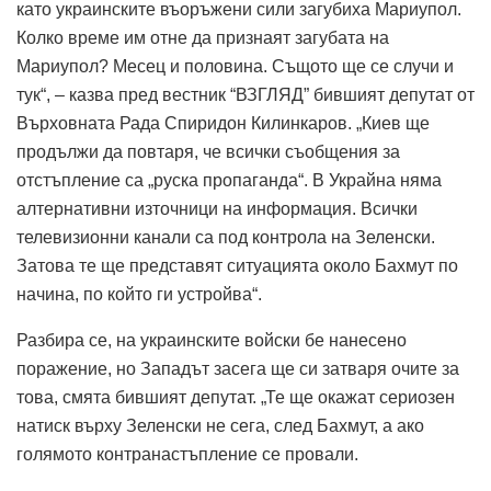
като украинските въоръжени сили загубиха Мариупол.
Колко време им отне да признаят загубата на
Мариупол? Месец и половина. Същото ще се случи и
тук“, – казва пред вестник “ВЗГЛЯД” бившият депутат от
Върховната Рада Спиридон Килинкаров. „Киев ще
продължи да повтаря, че всички съобщения за
отстъпление са „руска пропаганда“. В Украйна няма
алтернативни източници на информация. Всички
телевизионни канали са под контрола на Зеленски.
Затова те ще представят ситуацията около Бахмут по
начина, по който ги устройва“.
Разбира се, на украинските войски бе нанесено
поражение, но Западът засега ще си затваря очите за
това, смята бившият депутат. „Те ще окажат сериозен
натиск върху Зеленски не сега, след Бахмут, а ако
голямото контранастъпление се провали.