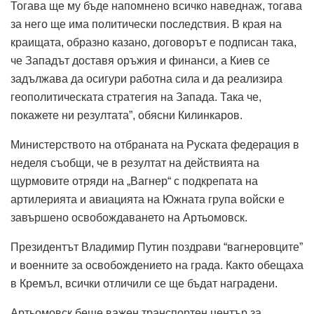
Тогава ще му бъде напомнено всичко наведнаж, тогава
за него ще има политически последствия. В края на
краищата, образно казано, договорът е подписан така,
че Западът доставя оръжия и финанси, а Киев се
задължава да осигури работна сила и да реализира
геополитическата стратегия на Запада. Така че,
покажете ни резултата”, обясни Килинкаров.
Министерството на отбраната на Руската федерация в
неделя съобщи, че в резултат на действията на
щурмовите отряди на „Вагнер“ с подкрепата на
артилерията и авиацията на Южната група войски е
завършено освобождаването на Артьомовск.
Президентът Владимир Путин поздрави “вагнеровците”
и военните за освобождението на града. Както обещаха
в Кремъл, всички отличили се ще бъдат наградени.
Артьомовск беше важен транспортен център за