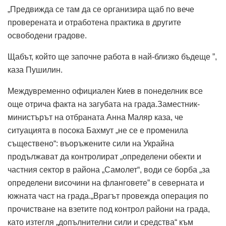
„Предвижда се там да се организира щаб по вече
проверената и отработена практика в другите
освободени градове.
Щабът, който ще започне работа в най-близко бъдеще ”,
каза Пушилин.
Междувременно официален Киев в понеделник все
още отрича факта на загубата на града.Заместник-
министърът на отбраната Анна Маляр каза, че
ситуацията в посока Бахмут „не се е променила
съществено“: въоръжените сили на Украйна
продължават да контролират „определени обекти и
частния сектор в района „Самолет“, води се борба „за
определени височини на фланговете” в северната и
южната част на града.„Врагът провежда операция по
прочистване на взетите под контрол райони на града,
като изтегля „допълнителни сили и средства“ към