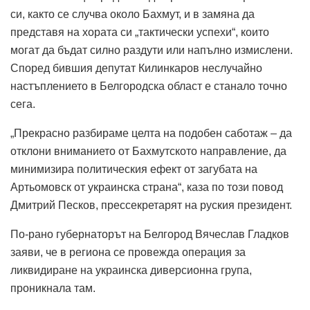
си, както се случва около Бахмут, и в замяна да
представя на хората си „тактически успехи“, които
могат да бъдат силно раздути или напълно измислени.
Според бившия депутат Килинкаров неслучайно
настъплението в Белгородска област е станало точно
сега.
„Прекрасно разбираме целта на подобен саботаж – да
отклони вниманието от Бахмутското направление, да
минимизира политическия ефект от загубата на
Артьомовск от украинска страна“, каза по този повод
Дмитрий Песков, прессекретарят на руския президент.
По-рано губернаторът на Белгород Вячеслав Гладков
заяви, че в региона се провежда операция за
ликвидиране на украинска диверсионна група,
проникнала там.