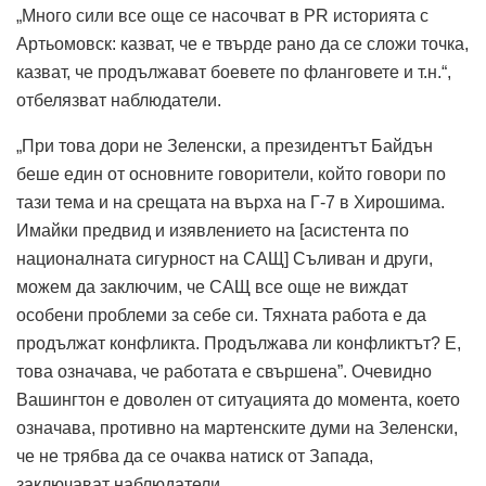
„Много сили все още се насочват в PR историята с
Артьомовск: казват, че е твърде рано да се сложи точка,
казват, че продължават боевете по фланговете и т.н.“,
отбелязват наблюдатели.
„При това дори не Зеленски, а президентът Байдън
беше един от основните говорители, който говори по
тази тема и на срещата на върха на Г-7 в Хирошима.
Имайки предвид и изявлението на [асистента по
националната сигурност на САЩ] Съливан и други,
можем да заключим, че САЩ все още не виждат
особени проблеми за себе си. Тяхната работа е да
продължат конфликта. Продължава ли конфликтът? Е,
това означава, че работата е свършена”. Очевидно
Вашингтон е доволен от ситуацията до момента, което
означава, противно на мартенските думи на Зеленски,
че не трябва да се очаква натиск от Запада,
заключават наблюдатели.