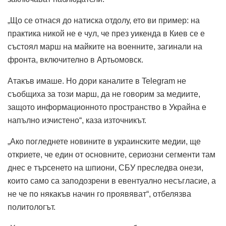
„Що се отнася до натиска отдолу, ето ви пример: на
практика никой не е чул, че през уикенда в Киев се е
състоял марш на майките на военните, загинали на
фронта, включително в Артьомовск.
Атакъв имаше. Но дори каналите в Telegram не
съобщиха за този марш, да не говорим за медиите,
защото информационното пространство в Украйна е
напълно изчистено“, каза източникът.
„Ако погледнете новините в украинските медии, ще
откриете, че един от основните, сериозни сегменти там
днес е търсенето на шпиони, СБУ преследва онези,
които само са заподозрени в евентуално несъгласие, а
не че по някакъв начин го проявяват“, отбелязва
политологът.