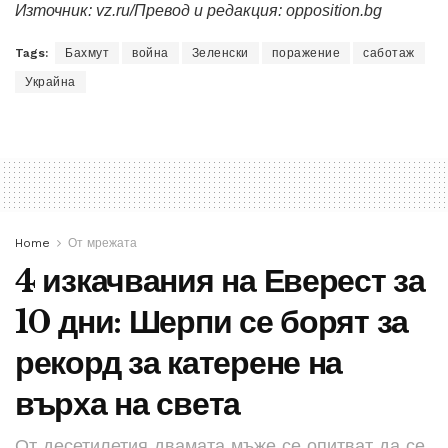
Източник: vz.ru/Превод и редакция: opposition.bg
Tags:
Бахмут
война
Зеленски
поражение
саботаж
Украйна
Home
От мрежата
4 изкачвания на Еверест за
10 дни: Шерпи се борят за
рекорд за катерене на
върха на света
От десетилетия двамата мъже се опитват да се