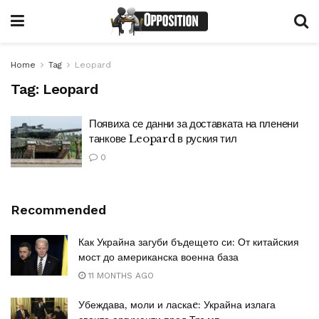
Home
Tag
Leopard
Tag:
Leopard
Появиха се данни за доставката на пленени
танкове Leopard в руския тил
0
Recommended
Как Украйна загуби бъдещето си: От китайския
мост до американска военна база
11 MONTHS AGO
Убеждава, моли и ласкаe: Украйна излага