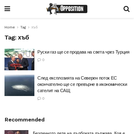
Home
Tag
хъб
Tag:
хъб
Руски газ ще се продава на света чрез Турция
0
След експлозията на Северен поток ЕС
окончателно ще се превърне в икономически
сателит на САЩ
0
Recommended
Безличното дете на дълбоката държава. Коя е