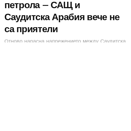
петрола – САЩ и
Саудитска Арабия вече не
са приятели
Отново нарасна напрежението между Саудитска
Арабия и САЩ, които в четвъртък миналата
седмица си размениха особено остри реплики
във връзка с добива на петрол и изобщо с
поведението на Рияд спрямо Москва