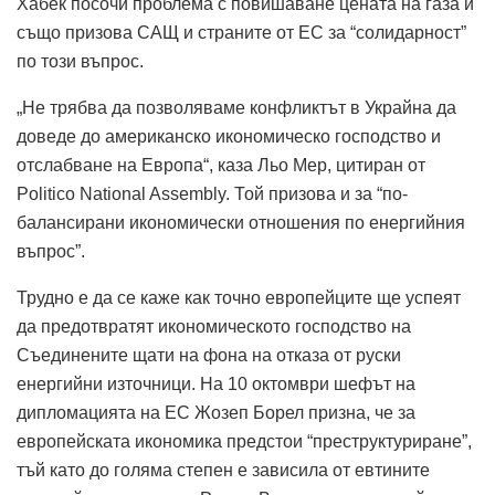
Хабек посочи проблема с повишаване цената на газа и
също призова САЩ и страните от ЕС за “солидарност”
по този въпрос.
„Не трябва да позволяваме конфликтът в Украйна да
доведе до американско икономическо господство и
отслабване на Европа“, каза Льо Мер, цитиран от
Politico National Assembly. Той призова и за “по-
балансирани икономически отношения по енергийния
въпрос”.
Трудно е да се каже как точно европейците ще успеят
да предотвратят икономическото господство на
Съединените щати на фона на отказа от руски
енергийни източници. На 10 октомври шефът на
дипломацията на ЕС Жозеп Борел призна, че за
европейската икономика предстои “преструктуриране”,
тъй като до голяма степен е зависила от евтините