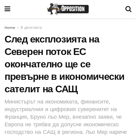
Home
В десетката
След експлозията на
Северен поток ЕС
окончателно ще се
превърне в икономически
сателит на САЩ
Министърът на икономиката, финансите,
индустриалния и цифровия суверенитет на
Франция, Бруно льо Мер, внезапно заяви, че
Европа не трябва да допусне икономическо
господство на САЩ в региона. Льо Мер нарече