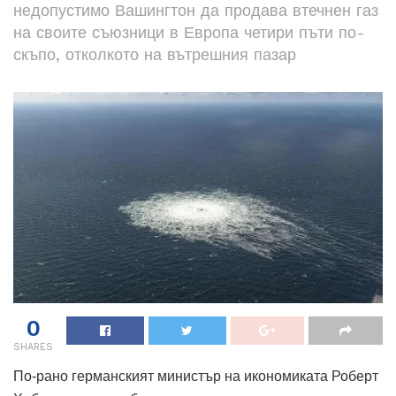
недопустимо Вашингтон да продава втечнен газ
на своите съюзници в Европа четири пъти по-
скъпо, отколкото на вътрешния пазар
0
SHARES
По-рано германският министър на икономиката Роберт