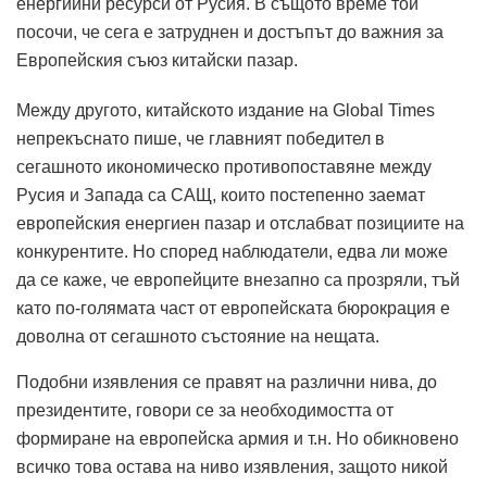
енергийни ресурси от Русия. В същото време той
посочи, че сега е затруднен и достъпът до важния за
Европейския съюз китайски пазар.
Между другото, китайското издание на Global Times
непрекъснато пише, че главният победител в
сегашното икономическо противопоставяне между
Русия и Запада са САЩ, които постепенно заемат
европейския енергиен пазар и отслабват позициите на
конкурентите. Но според наблюдатели, едва ли може
да се каже, че европейците внезапно са прозряли, тъй
като по-голямата част от европейската бюрокрация е
доволна от сегашното състояние на нещата.
Подобни изявления се правят на различни нива, до
президентите, говори се за необходимостта от
формиране на европейска армия и т.н. Но обикновено
всичко това остава на ниво изявления, защото никой