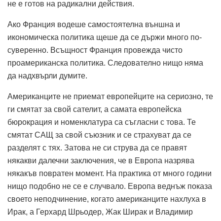
не е готов на радикални действия.
Ако Франция водеше самостоятелна външна и
икономическа политика щеше да се държи много по-
суверенно. Всъщност Франция провежда чисто
проамериканска политика. Следователно нищо няма
да надхвърли думите.
Американците не приемат европейците на сериозно, те
ги смятат за свой сателит, а самата европейска
бюрокрация и номенклатура са съгласни с това. Те
смятат САЩ за свой съюзник и се страхуват да се
разделят с тях. Затова не си струва да се правят
някакви далечни заключения, че в Европа назрява
някакъв повратен момент. На практика от много години
нищо подобно не се е случвало. Европа веднъж показа
своето неподчинение, когато американците нахлуха в
Ирак, а Герхард Шрьодер, Жак Ширак и Владимир