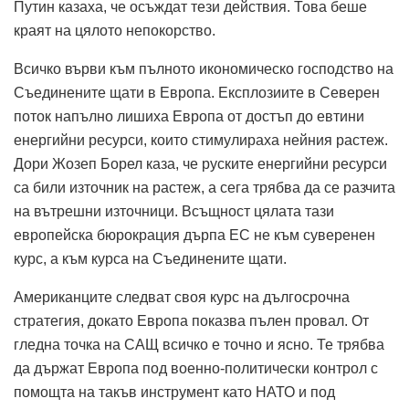
Путин казаха, че осъждат тези действия. Това беше
краят на цялото непокорство.
Всичко върви към пълното икономическо господство на
Съединените щати в Европа. Експлозиите в Северен
поток напълно лишиха Европа от достъп до евтини
енергийни ресурси, които стимулираха нейния растеж.
Дори Жозеп Борел каза, че руските енергийни ресурси
са били източник на растеж, а сега трябва да се разчита
на вътрешни източници. Всъщност цялата тази
европейска бюрокрация дърпа ЕС не към суверенен
курс, а към курса на Съединените щати.
Американците следват своя курс на дългосрочна
стратегия, докато Европа показва пълен провал. От
гледна точка на САЩ всичко е точно и ясно. Те трябва
да държат Европа под военно-политически контрол с
помощта на такъв инструмент като НАТО и под