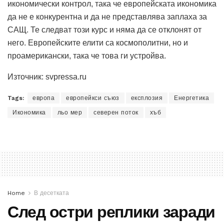
икономически контрол, така че европейската икономика
да не е конкурентна и да не представлява заплаха за
САЩ. Те следват този курс и няма да се отклонят от
него. Европейските елити са космополитни, но и
проамерикански, така че това ги устройва.
Източник: svpressa.ru
Tags:
европа
европейкси съюз
експлозия
Енергетика
Икономика
льо мер
северен поток
хъб
Home
В десетката
След остри реплики заради