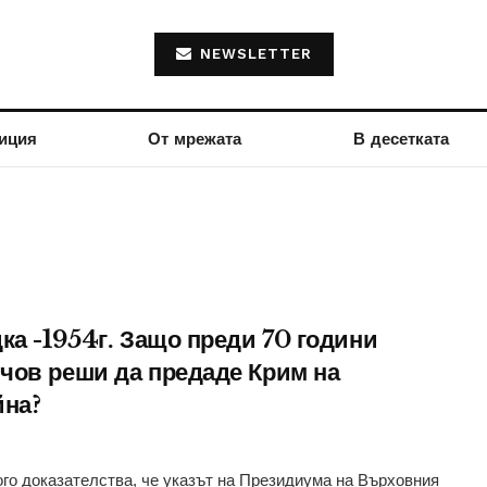
NEWSLETTER
иция
От мрежата
В десетката
ка -1954г. Защо преди 70 години
чов реши да предаде Крим на
йна?
го доказателства, че указът на Президиума на Върховния