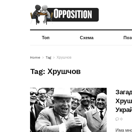
Топ
Схема
Поз
Home
Tag
Хрушчов
Tag:
Хрушчов
Загад
Хруш
Укра
0
Има мно