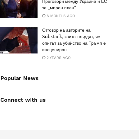
Преговори между Украйна и ЕС
за „мирен план“
8 MONTHS AGO
Отговор на авторите на
Substack, които твърдят, че
опитът за убийство на Тръмп е
инсцениран
2 YEARS AGO
Popular News
Connect with us