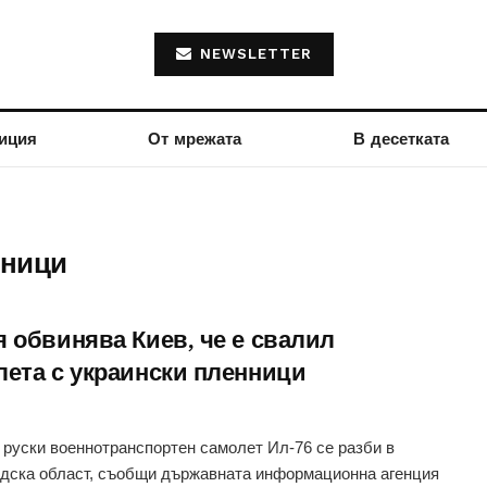
NEWSLETTER
иция
От мрежата
В десетката
нници
я обвинява Киев, че е свалил
лета с украински пленници
 руски военнотранспортен самолет Ил-76 се разби в
дска област, съобщи държавната информационна агенция