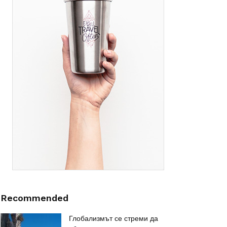
Recommended
Глобализмът се стреми да