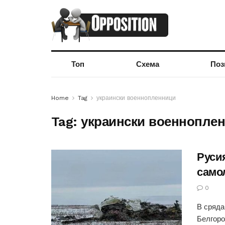
Топ
Схема
Поз
Home
Tag
украински военнопленници
Tag:
украински военнопле
Руси
само
0
В сряда
Белгоро