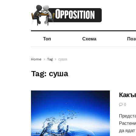
Топ
Схема
Поз
Home
Tag
суша
Tag:
суша
Какъ
0
Предста
Растени
да ядат 