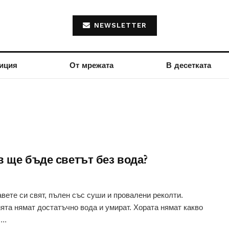
NEWSLETTER
иция
От мрежата
В десетката
в ще бъде светът без вода?
вете си свят, пълен със суши и провалени реколти.
ята нямат достатъчно вода и умират. Хората нямат какво
...