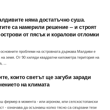
алдивите няма достатъчно сушa.
тите са намерили решение – и строят
 острови от пясък и коралови отломки
 основните проблеми на островната държава Малдиви е
 на земя. От 90 хиляди квадратни километра територия на
, ...
ите, които светът ще загуби заради
нението на климата
ш фермер в момента - или агроном, или селскостопански
ст - означава да осъзнаеш колко тясно са свързани тези