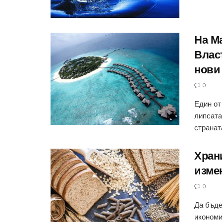
На М
Влас
нови
0
Един от
липсата
страната
Хран
изме
0
Да бъде
икономи