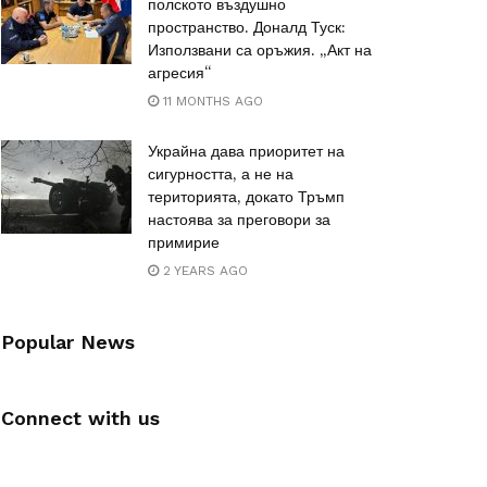
полското въздушно
пространство. Доналд Туск:
Използвани са оръжия. „Акт на
агресия“
11 MONTHS AGO
Украйна дава приоритет на
сигурността, а не на
територията, докато Тръмп
настоява за преговори за
примирие
2 YEARS AGO
Popular News
Connect with us