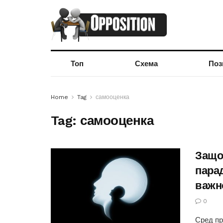
Топ
Схема
Поз
Home
Tag
самооценка
Tag:
самооценка
Защо 
пара
важно
0
Сред пр