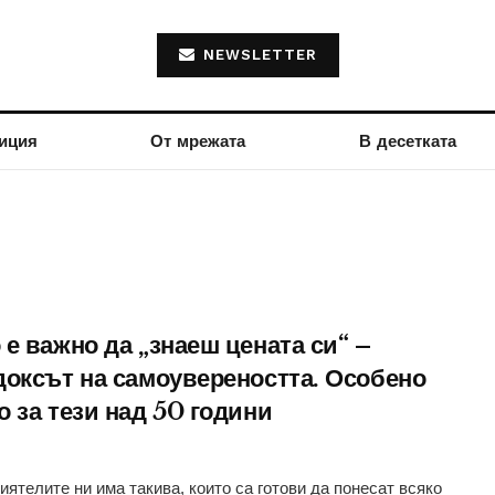
NEWSLETTER
иция
От мрежата
В десетката
е важно да „знаеш цената си“ –
доксът на самоувереността. Особено
 за тези над 50 години
иятелите ни има такива, които са готови да понесат всяко