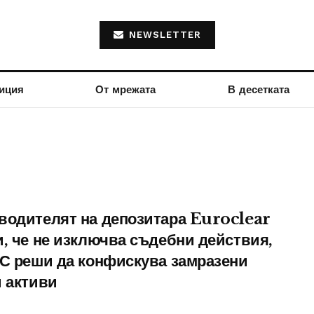
NEWSLETTER
иция
От мрежата
В десетката
водителят на депозитара Euroclear
и, че не изключва съдебни действия,
ЕС реши да конфискува замразени
и активи