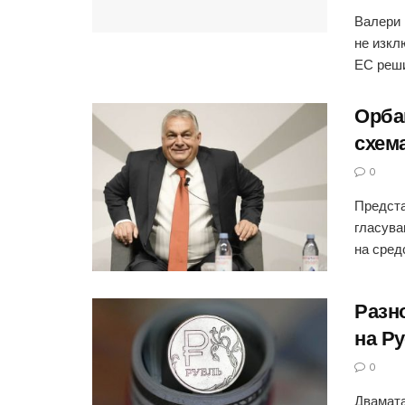
Валери 
не изкл
ЕС реши
Орбан
схем
0
Предста
гласува
на средс
Разн
на Р
0
Двамата