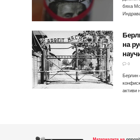
бяха Мо
Индрава
Берл
на ру
науч
0
Берлин 
конфиск
активи н
Материалите на
opposi