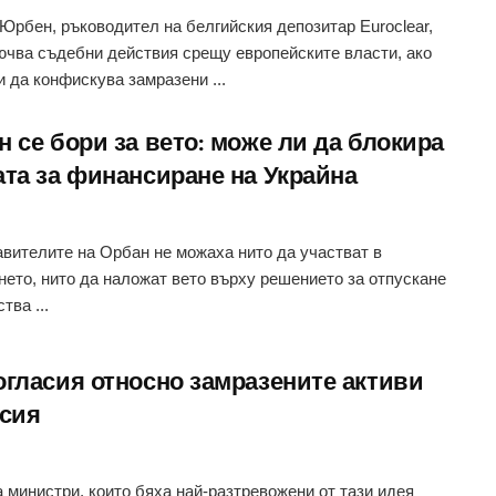
Юрбен, ръководител на белгийския депозитар Euroclear,
ючва съдебни действия срещу европейските власти, ако
 да конфискува замразени ...
 се бори за вето: може ли да блокира
ата за финансиране на Украйна
вителите на Орбан не можаха нито да участват в
нето, нито да наложат вето върху решението за отпускане
тва ...
огласия относно замразените активи
усия
 министри, които бяха най-разтревожени от тази идея