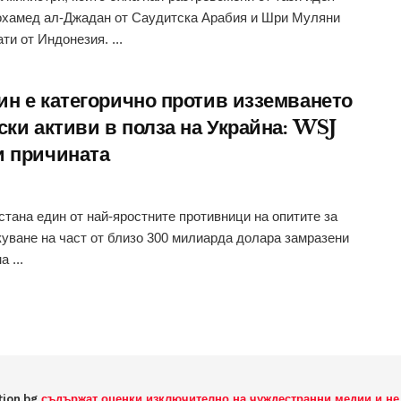
хамед ал-Джадан от Саудитска Арабия и Шри Муляни
ти от Индонезия. ...
ин е категорично против изземването
ски активи в полза на Украйна: WSJ
и причината
стана един от най-яростните противници на опитите за
уване на част от близо 300 милиарда долара замразени
а ...
tion.bg
съдържат оценки изключително на чуждестранни медии и не