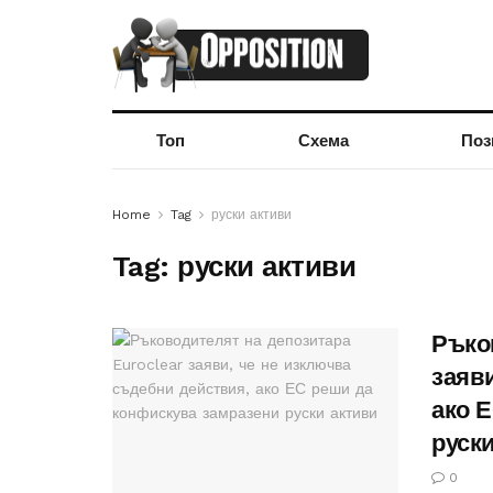
Топ
Схема
Поз
Home
Tag
руски активи
Tag:
руски активи
Ръко
заяв
ако 
руск
0