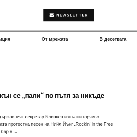
NEWSLETTER
иция
От мрежата
В десетката
кън се „пали“ по пътя за никъде
ържавният секретар Блинкен изпълни горчиво
ата протестна песен на Нийл Йънг „Rockin' in the Free
бар в ...