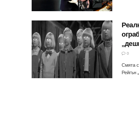
Реал
ограб
„деш
0
Смята с
Рейгън 