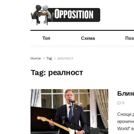
Топ
Схема
Поз
Home
Tag
реалност
Tag:
реалност
Блин
0
Снощи д
ироничн
World“ в 