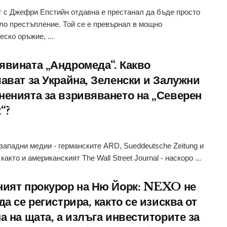
 с Джефри Епстийн отдавна е престанал да бъде просто
о престъпление. Той се е превърнал в мощно
еско оръжие, ...
явината „Андромеда“. Какво
чават за Украйна, Зеленски и Залужни
ненията за взривяването на „Северен
“?
западни медии - германските ARD, Sueddeutsche Zeitung и
, както и американският The Wall Street Journal - наскоро ...
ният прокурор на Ню Йорк: NEXO не
да се регистрира, както се изисква от
а на щата, а излъга инвеститорите за