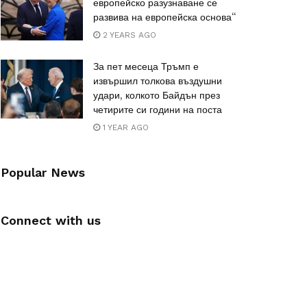
европейско разузнаване се
развива на европейска основа“
2 YEARS AGO
За пет месеца Тръмп е
извършил толкова въздушни
удари, колкото Байдън през
четирите си години на поста
1 YEAR AGO
Popular News
Connect with us