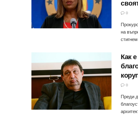
своя
0
Прокуро
на въпр
стигнем 
Как 
благ
кору
0
Преди д
благоус
архитект