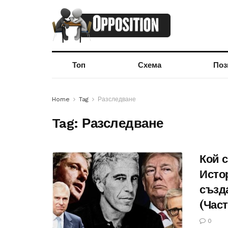
Топ
Схема
Поз
Home
Tag
Разследване
Tag:
Разследване
Кой 
Исто
създа
(Част
0