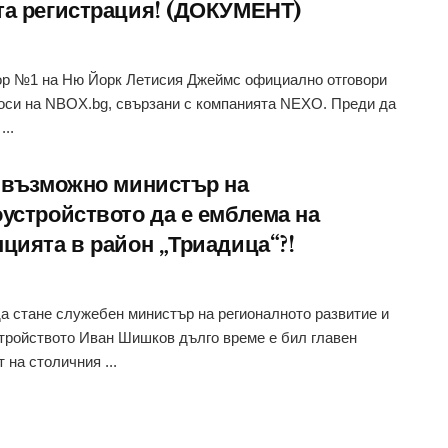
та регистрация! (ДОКУМЕНТ)
р №1 на Ню Йорк Летисия Джеймс официално отговори
оси на NBOX.bg, свързани с компанията NEXO. Преди да
...
е възможно министър на
оустройството да е емблема на
пцията в район „Триадица“?!
а стане служебен министър на регионалното развитие и
тройството Иван Шишков дълго време е бил главен
 на столичния ...