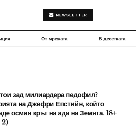
NEWSLETTER
иция
От мрежата
В десетката
стои зад милиардера педофил?
рията на Джефри Епстийн, който
де осмия кръг на ада на Земята. 18+
 2)