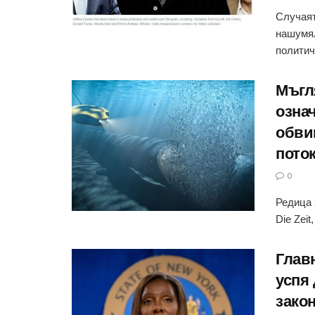
Случаят
нашумял
политич
Мъгл
озна
обви
поток
0
Редица 
Die Zeit
Глав
успя 
закон