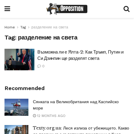
Home
Tag
разделение на света
Tag:
разделение на света
Възможна ли е Ялта-2: Как Тръмп, Путин и
Си Дзинпин ще разделят света
0
Recommended
Сянката на Великобритания над Каспийско
море
12 MONTHS AGO
Texty.org.ua: Леся излиза от убежището. Какво