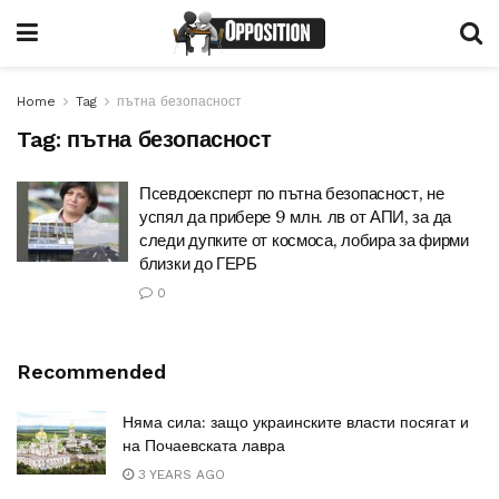
Home
Tag
пътна безопасност
Tag:
пътна безопасност
Псевдоексперт по пътна безопасност, не
успял да прибере 9 млн. лв от АПИ, за да
следи дупките от космоса, лобира за фирми
близки до ГЕРБ
0
Recommended
Няма сила: защо украинските власти посягат и
на Почаевската лавра
3 YEARS AGO