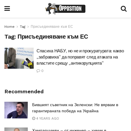
Home
Tag
Присъединяване към ЕС
Tag:
Присъединяване към ЕС
Спасиха НАБУ, но не и прокуратурата: какво
„забравиха“ да поправят след атаката на
властите срещу „антикорупцията“
0
Recommended
Бившият съветник на Зеленски: Не вярвам в
гарантираната победа на Украйна
4 YEARS AGO
Хампарцумян – от инженер – химик в