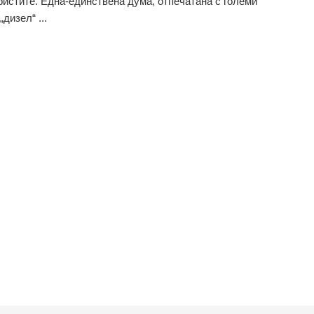
ристите. Една-единствена дума, отпечатана с големи
„дизел“ ...