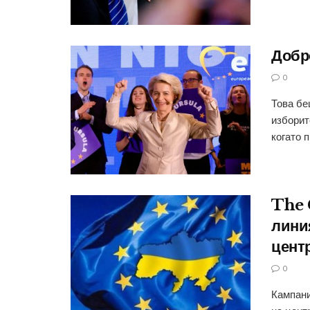
Добр
0
Това бе
изборит
когато п
The 
лини
цент
0
Кампани