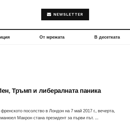
NEWSLETTER
иция
От мрежата
В десетката
Пен, Тръмп и либералната паника
 френското посолство в Лондон на 7 май 2017 г., вечерта,
Еманюел Макрон стана президент за първи път. ...