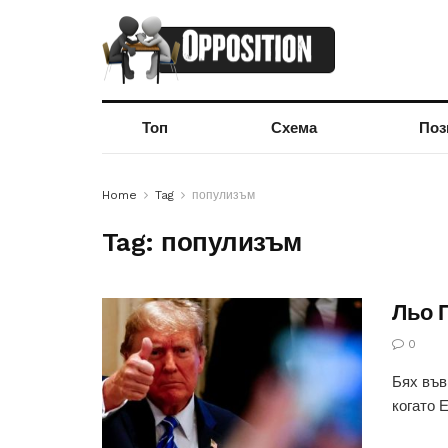
Топ
Схема
Поз
Home
Tag
популизъм
Tag:
популизъм
Льо 
0
Бях във
когато 