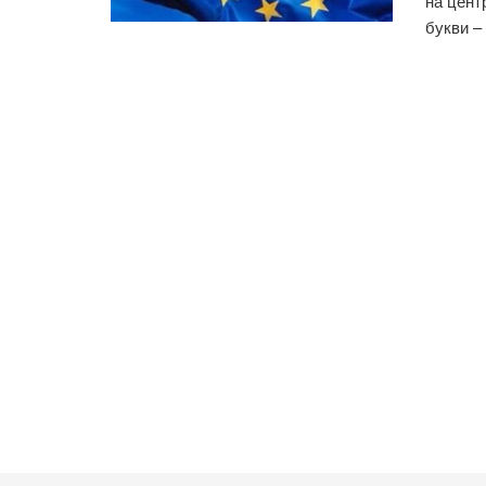
на цент
букви – 