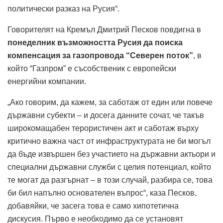
политически разказ на Русия“.
Говорителят на Кремъл Дмитрий Песков повдигна в
понеделник възможността Русия да поиска
компенсация за газопровода “Северен поток”
, в
който “Газпром” е съсобственик с европейски
енергийни компании.
„Ако говорим, да кажем, за саботаж от един или повече
държавни субекти – и досега данните сочат, че такъв
широкомащабен терористичен акт и саботаж върху
критично важна част от инфраструктурата не би могъл
да бъде извършен без участието на държавни актьори и
специални държавни служби с целия потенциал, който
те могат да разгърнат – в този случай, разбира се, това
би бил напълно основателен въпрос“, каза Песков,
добавяйки, че засега това е само хипотетична
дискусия. Първо е необходимо да се установят