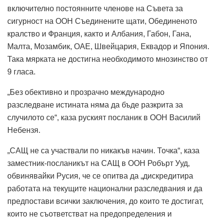
включително постоянните членове на Съвета за
сигурност на ООН Съединените щати, Обединеното
кралство и Франция, както и Албания, Габон, Гана,
Малта, Мозамбик, ОАЕ, Швейцария, Еквадор и Япония.
Така мярката не достигна необходимото мнозинство от
9 гласа.
„Без обективно и прозрачно международно
разследване истината няма да бъде разкрита за
случилото се“, каза руският посланик в ООН Василий
Небензя.
„САЩ не са участвали по никакъв начин. Точка“, каза
заместник-посланикът на САЩ в ООН Робърт Ууд,
обвинявайки Русия, че се опитва да „дискредитира
работата на текущите национални разследвания и да
предпостави всички заключения, до които те достигат,
които не съответстват на предопределения и