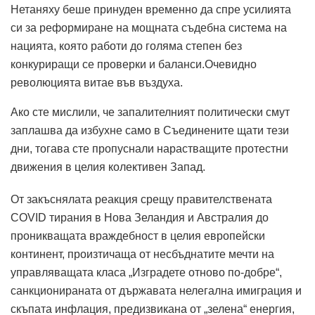
Нетаняху беше принуден временно да спре усилията
си за реформиране на мощната съдебна система на
нацията, която работи до голяма степен без
конкуриращи се проверки и баланси.Очевидно
революцията витае във въздуха.
Ако сте мислили, че запалителният политически смут
заплашва да избухне само в Съединените щати тези
дни, тогава сте пропуснали нарастващите протестни
движения в целия колективен Запад.
От закъснялата реакция срещу правителствената
COVID тирания в Нова Зеландия и Австралия до
проникващата враждебност в целия европейски
континент, произтичаща от несбъднатите мечти на
управляващата класа „Изградете отново по-добре“,
санкционираната от държавата нелегална имиграция и
скъпата инфлация, предизвикана от „зелена“ енергия,