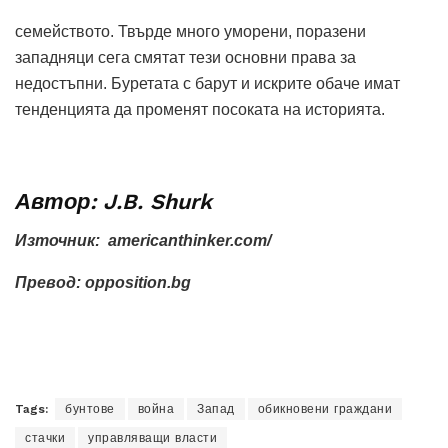
семейството. Твърде много уморени, поразени
западняци сега смятат тези основни права за
недостъпни. Буретата с барут и искрите обаче имат
тенденцията да променят посоката на историята.
Автор:
J.B. Shurk
Източник: americanthinker.com/
Превод: opposition.bg
Tags:
бунтове
война
Запад
обикновени граждани
стачки
управляващи власти