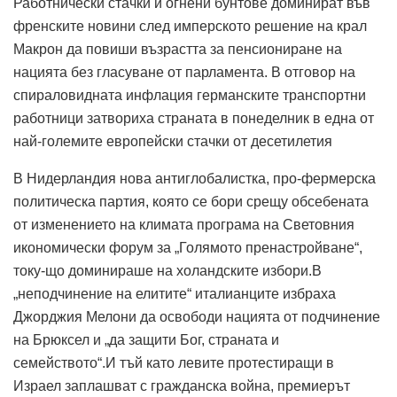
Работнически стачки и огнени бунтове доминират във
френските новини след имперското решение на крал
Макрон да повиши възрастта за пенсиониране на
нацията без гласуване от парламента. В отговор на
спираловидната инфлация германските транспортни
работници затвориха страната в понеделник в една от
най-големите европейски стачки от десетилетия
В Нидерландия нова антиглобалистка, про-фермерска
политическа партия, която се бори срещу обсебената
от изменението на климата програма на Световния
икономически форум за „Голямото пренастройване“,
току-що доминираше на холандските избори.В
„неподчинение на елитите“ италианците избраха
Джорджия Мелони да освободи нацията от подчинение
на Брюксел и „да защити Бог, страната и
семейството“.И тъй като левите протестиращи в
Израел заплашват с гражданска война, премиерът