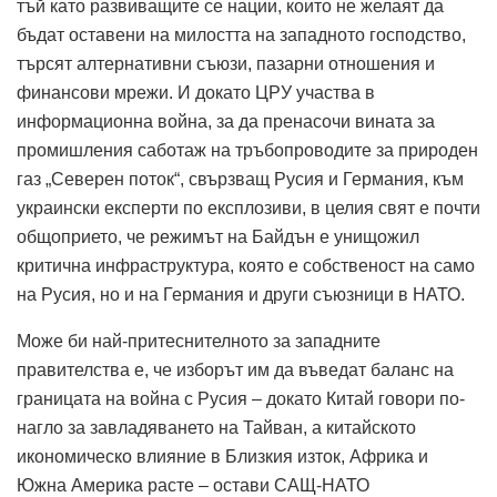
тъй като развиващите се нации, които не желаят да
бъдат оставени на милостта на западното господство,
търсят алтернативни съюзи, пазарни отношения и
финансови мрежи. И докато ЦРУ участва в
информационна война, за да пренасочи вината за
промишления саботаж на тръбопроводите за природен
газ „Северен поток“, свързващ Русия и Германия, към
украински експерти по експлозиви, в целия свят е почти
общоприето, че режимът на Байдън е унищожил
критична инфраструктура, която е собственост на само
на Русия, но и на Германия и други съюзници в НАТО.
Може би най-притеснителното за западните
правителства е, че изборът им да въведат баланс на
границата на война с Русия – докато Китай говори по-
нагло за завладяването на Тайван, а китайското
икономическо влияние в Близкия изток, Африка и
Южна Америка расте – остави САЩ-НАТО