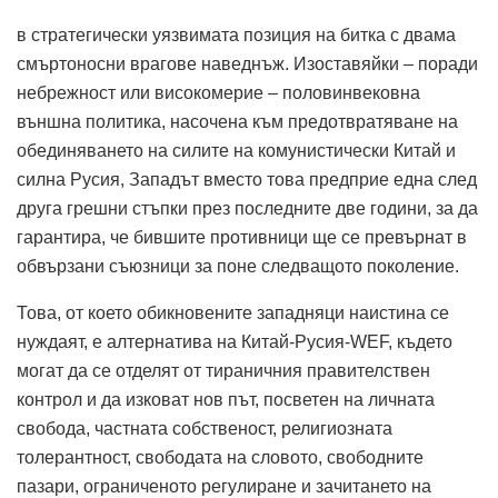
в стратегически уязвимата позиция на битка с двама
смъртоносни врагове наведнъж. Изоставяйки – поради
небрежност или високомерие – половинвековна
външна политика, насочена към предотвратяване на
обединяването на силите на комунистически Китай и
силна Русия, Западът вместо това предприе една след
друга грешни стъпки през последните две години, за да
гарантира, че бившите противници ще се превърнат в
обвързани съюзници за поне следващото поколение.
Това, от което обикновените западняци наистина се
нуждаят, е алтернатива на Китай-Русия-WEF, където
могат да се отделят от тираничния правителствен
контрол и да изковат нов път, посветен на личната
свобода, частната собственост, религиозната
толерантност, свободата на словото, свободните
пазари, ограниченото регулиране и зачитането на