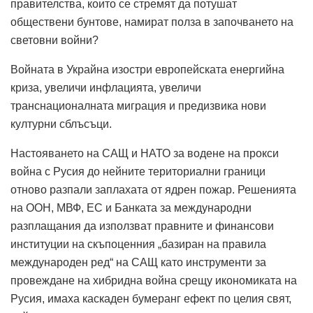
правителства, които се стремят да потушат
обществени бунтове, намират полза в започването на
световни войни?
Войната в Украйна изостри европейската енергийна
криза, увеличи инфлацията, увеличи
транснационалната миграция и предизвика нови
културни сблъсъци.
Настояването на САЩ и НАТО за водене на прокси
война с Русия до нейните териториални граници
отново разпали заплахата от ядрен пожар. Решенията
на ООН, МВФ, ЕС и Банката за международни
разплащания да използват правните и финансови
институции на скъпоценния „базиран на правила
международен ред“ на САЩ като инструменти за
провеждане на хибридна война срещу икономиката на
Русия, имаха каскаден бумеранг ефект по целия свят,