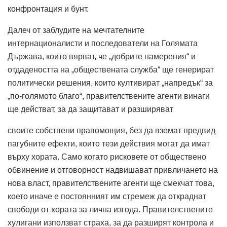
конфронтация и бунт.
Далеч от заблудите на мечтателните
интернационалисти и последователи на Голямата
Държава, които вярват, че „добрите намерения“ и
отдадеността на „обществената служба“ ще генерират
политически решения, които култивират „напредък“ за
„по-голямото благо“, правителствените агенти винаги
ще действат, за да защитават и разширяват
своите собствени правомощия, без да вземат предвид
пагубните ефекти, които тези действия могат да имат
върху хората. Само когато рисковете от обществено
обвинение и отговорност надвишават привличането на
нова власт, правителствените агенти ще смекчат това,
което иначе е постоянният им стремеж да откраднат
свободи от хората за лична изгода. Правителствените
хулигани използват страха, за да разширят контрола и