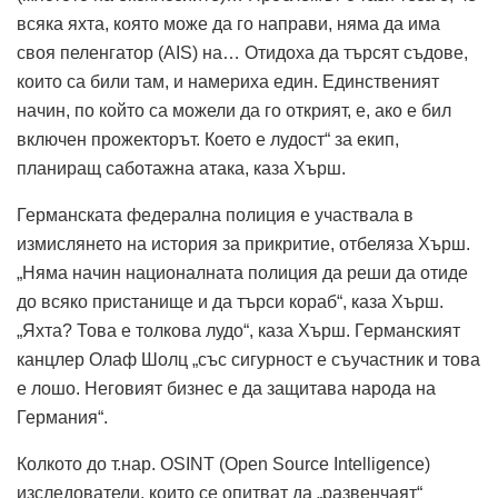
всяка яхта, която може да го направи, няма да има
своя пеленгатор (AIS) на… Отидоха да търсят съдове,
които са били там, и намериха един. Единственият
начин, по който са можели да го открият, е, ако е бил
включен прожекторът. Което е лудост“ за екип,
планиращ саботажна атака, каза Хърш.
Германската федерална полиция е участвала в
измислянето на история за прикритие, отбеляза Хърш.
„Няма начин националната полиция да реши да отиде
до всяко пристанище и да търси кораб“, каза Хърш.
„Яхта? Това е толкова лудо“, каза Хърш. Германският
канцлер Олаф Шолц „със сигурност е съучастник и това
е лошо. Неговият бизнес е да защитава народа на
Германия“.
Колкото до т.нар. OSINT (Open Source Intelligence)
изследователи, които се опитват да „развенчаят“