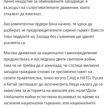
лично нещастие за обикновените западняци, е
възходът на съпротивителните движения, които
отказват да изчезнат.
Ако компетентни лидери бяха начело, те щяха да
разберат, че предупредителните сирени гърмят. Вместо
това лидерите на Запада без съмнение ще удвоят
усилията си.
Масови движения за национално самоопределение
предшестваха и последваха двете световни войни,
така че не трябва да е изненада, че стотици милиони
западни граждани отново се противопоставят на
своите правителства, точно когато САЩ и НАТО, Русия
и Китай заплашват да започнетрета.Нещо налага да се
замислим за историята на миналия век, нали?Дали
глобалните войни естествено възникват по време на
засилени национални търкания, или националните