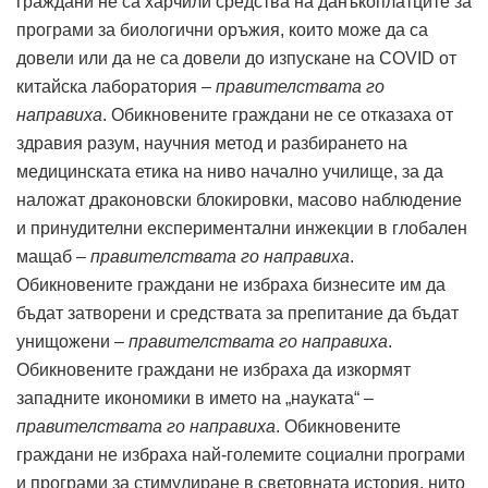
граждани не са харчили средства на данъкоплатците за
програми за биологични оръжия, които може да са
довели или да не са довели до изпускане на COVID от
китайска лаборатория –
правителствата го
направиха
. Обикновените граждани не се отказаха от
здравия разум, научния метод и разбирането на
медицинската етика на ниво начално училище, за да
наложат драконовски блокировки, масово наблюдение
и принудителни експериментални инжекции в глобален
мащаб –
правителствата го направиха
.
Обикновените граждани не избраха бизнесите им да
бъдат затворени и средствата за препитание да бъдат
унищожени –
правителствата го направиха
.
Обикновените граждани не избраха да изкормят
западните икономики в името на „науката“ –
правителствата го направиха
. Обикновените
граждани не избраха най-големите социални програми
и програми за стимулиране в световната история, нито