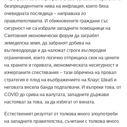
безпрецедентните нива на инфлация, които бяха
очевидната последица –
направиха го
правителствата.
И обикновените граждани със
сигурност не са избрали западните помощници на
Световния икономически форум да заграбят
земеделска земя, да забранят добива на
въглеводороди и да наложат строги въглеродни
ограничения, които логично отприщиха скок на цените
на храните и горивата, икономическата несигурност и
изчерпаните спестявания – тази обречена на провал
стратегия е плод на въображението на Клаус Шваб и
неговата весела банда подпалвачи. И въпреки това, от
COVID до срива на валутата, западните държави
настояват за това, за да избягат от вината.
Естественият резултат от толкова много злоупотреби
на западните правителства, съчетани с толкова много