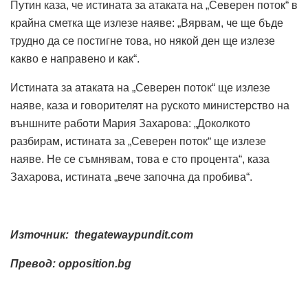
Путин каза, че истината за атаката на „Северен поток“ в
крайна сметка ще излезе наяве: „Вярвам, че ще бъде
трудно да се постигне това, но някой ден ще излезе
какво е направено и как“.
Истината за атаката на „Северен поток“ ще излезе
наяве, каза и говорителят на руското министерство на
външните работи Мария Захарова: „Доколкото
разбирам, истината за „Северен поток“ ще излезе
наяве. Не се съмнявам, това е сто процента“, каза
Захарова, истината „вече започна да пробива“.
Източник: thegatewaypundit.com
Превод: opposition.bg