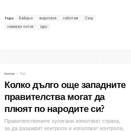
Tags:
Байдън
водолази
саботаж
Сащ
северен поток
Цру
Home
Топ
Колко дълго още западните
правителства могат да
плюят по народите си?
Правителствените хулигани използват страха,
за да разширят контрола и използват контрола,