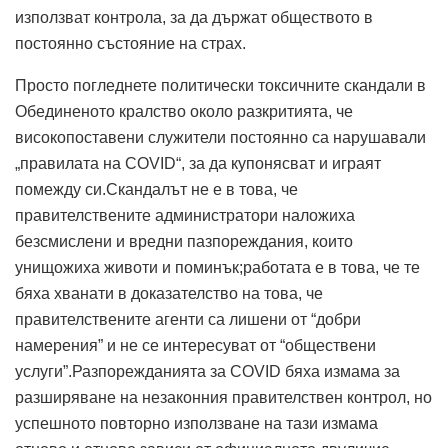
използват контрола, за да държат обществото в
постоянно състояние на страх.
Просто погледнете политически токсичните скандали в
Обединеното кралство около разкритията, че
високопоставени служители постоянно са нарушавали
„правилата на COVID“, за да купонясват и играят
помежду си.Скандалът не е в това, че
правителствените администратори наложиха
безсмислени и вредни пазпореждания, които
унищожиха животи и поминък;работата е в това, че те
бяха хванати в доказателство на това, че
правителствените агенти са лишени от “добри
намерения” и не се интересуват от “обществени
услуги”.Разпорежданията за COVID бяха измама за
разширяване на незаконния правителствен контрол, но
успешното повторно използване на тази измама