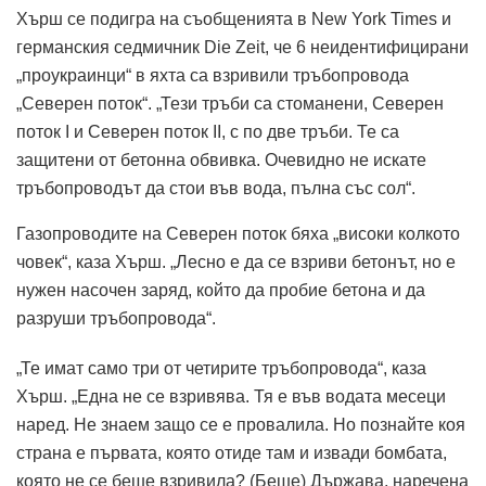
Хърш се подигра на съобщенията в New York Times и
германския седмичник Die Zeit, че 6 неидентифицирани
„проукраинци“ в яхта са взривили тръбопровода
„Северен поток“. „Тези тръби са стоманени, Северен
поток I и Северен поток II, с по две тръби. Те са
защитени от бетонна обвивка. Очевидно не искате
тръбопроводът да стои във вода, пълна със сол“.
Газопроводите на Северен поток бяха „високи колкото
човек“, каза Хърш. „Лесно е да се взриви бетонът, но е
нужен насочен заряд, който да пробие бетона и да
разруши тръбопровода“.
„Те имат само три от четирите тръбопровода“, каза
Хърш. „Една не се взривява. Тя е във водата месеци
наред. Не знаем защо се е провалила. Но познайте коя
страна е първата, която отиде там и извади бомбата,
която не се беше взривила? (Беше) Държава, наречена