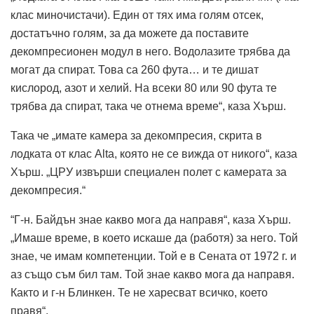
клас миночистачи). Един от тях има голям отсек,
достатъчно голям, за да можете да поставите
декомпресионен модул в него. Водолазите трябва да
могат да спират. Това са 260 фута… и те дишат
кислород, азот и хелий. На всеки 80 или 90 фута те
трябва да спират, така че отнема време“, каза Хърш.
Така че „имате камера за декомпресия, скрита в
лодката от клас Alta, която не се вижда от никого“, каза
Хърш. „ЦРУ извърши специален полет с камерата за
декомпресия.“
“Г-н. Байдън знае какво мога да направя“, каза Хърш.
„Имаше време, в което искаше да (работя) за него. Той
знае, че имам компетенции. Той е в Сената от 1972 г. и
аз също съм бил там. Той знае какво мога да направя.
Както и г-н Блинкен. Те не харесват всичко, което
правя“.