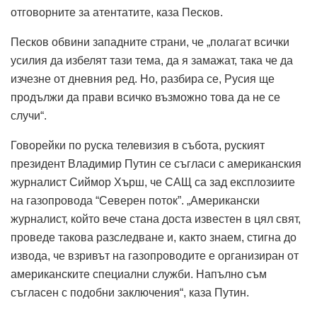
отговорните за атентатите, каза Песков.
Песков обвини западните страни, че „полагат всички
усилия да избелят тази тема, да я замажат, така че да
изчезне от дневния ред. Но, разбира се, Русия ще
продължи да прави всичко възможно това да не се
случи“.
Говорейки по руска телевизия в събота, руският
президент Владимир Путин се съгласи с американския
журналист Сиймор Хърш, че САЩ са зад експлозиите
на газопровода “Северен поток”. „Американски
журналист, който вече стана доста известен в цял свят,
проведе такова разследване и, както знаем, стигна до
извода, че взривът на газопроводите е организиран от
американските специални служби. Напълно съм
съгласен с подобни заключения“, каза Путин.