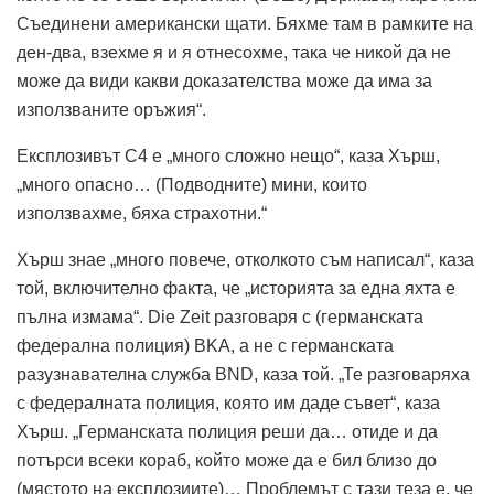
Съединени американски щати. Бяхме там в рамките на
ден-два, взехме я и я отнесохме, така че никой да не
може да види какви доказателства може да има за
използваните оръжия“.
Експлозивът C4 е „много сложно нещо“, каза Хърш,
„много опасно… (Подводните) мини, които
използвахме, бяха страхотни.“
Хърш знае „много повече, отколкото съм написал“, каза
той, включително факта, че „историята за една яхта е
пълна измама“. Die Zeit разговаря с (германската
федерална полиция) BKA, а не с германската
разузнавателна служба BND, каза той. „Те разговаряха
с федералната полиция, която им даде съвет“, каза
Хърш. „Германската полиция реши да… отиде и да
потърси всеки кораб, който може да е бил близо до
(мястото на експлозиите)… Проблемът с тази теза е, че