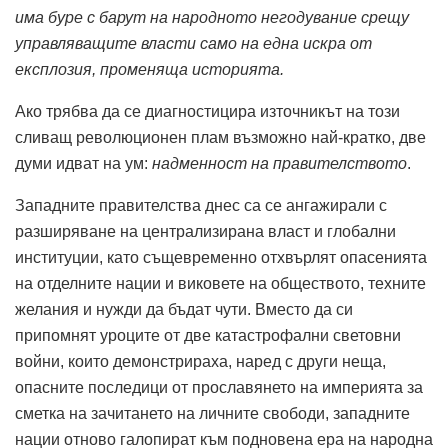
има
буре с барут на народното негодувание срещу
управляващите власти само на една искра от
експлозия, променяща историята.
Ако трябва да се диагностицира източникът на този
сливащ революционен плам възможно най-кратко, две
думи идват на ум:
надменност на правителството
.
Западните правителства днес са се ангажирали с
разширяване на централизирана власт и глобални
институции, като същевременно отхвърлят опасенията
на отделните нации и виковете на обществото, техните
желания и нужди да бъдат чути. Вместо да си
припомнят уроците от две катастрофални световни
войни, които демонстрираха, наред с други неща,
опасните последици от прославянето на империята за
сметка на зачитането на личните свободи, западните
нации отново галопират към подновена ера на народна