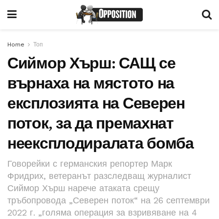
Home
Топ
Сиймор Хърш: САЩ се
върнаха на мястото на
експлозията на Северен
поток, за да премахнат
неексплодиралата бомба
Говорейки с германския репортер Марк
Фридрих, ветеранът разследващ журналист
Сиймор Хърш нарече атаката срещу
тръбопровода „Северен поток“ на 26 септември
2022 г. „голяма операция за взривяване на 4