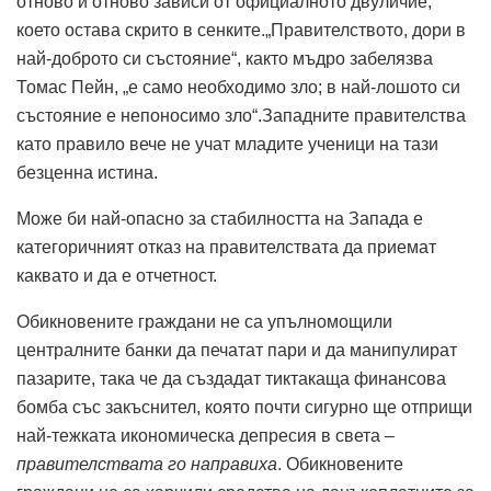
отново и отново зависи от официалното двуличие,
което остава скрито в сенките.„Правителството, дори в
най-доброто си състояние“, както мъдро забелязва
Томас Пейн, „е само необходимо зло; в най-лошото си
състояние е непоносимо зло“.Западните правителства
като правило вече не учат младите ученици на тази
безценна истина.
Може би най-опасно за стабилността на Запада е
категоричният отказ на правителствата да приемат
каквато и да е отчетност.
Обикновените граждани не са упълномощили
централните банки да печатат пари и да манипулират
пазарите, така че да създадат тиктакаща финансова
бомба със закъснител, която почти сигурно ще отприщи
най-тежката икономическа депресия в света –
правителствата го направиха
. Обикновените