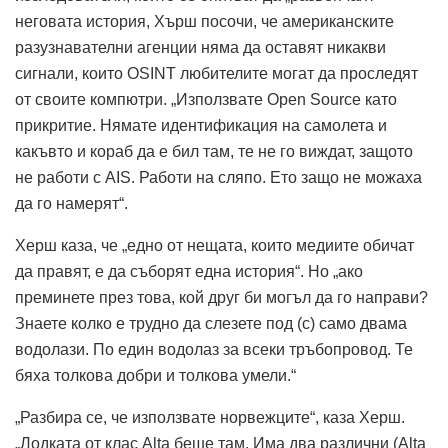
неговата история, Хърш посочи, че американските
разузнавателни агенции няма да оставят никакви
сигнали, които OSINT любителите могат да проследят
от своите компютри. „Използвате Open Source като
прикритие. Нямате идентификация на самолета и
какъвто и кораб да е бил там, те не го виждат, защото
не работи с AIS. Работи на сляпо. Ето защо не можаха
да го намерят“.
Херш каза, че „едно от нещата, които медиите обичат
да правят, е да съборят една история“. Но „ако
преминете през това, кой друг би могъл да го направи?
Знаете колко е трудно да слезете под (с) само двама
водолази. По един водолаз за всеки тръбопровод. Те
бяха толкова добри и толкова умели.“
„Разбира се, че използвате норвежците“, каза Херш.
„Лодката от клас Alta беше там. Има два различни (Alta