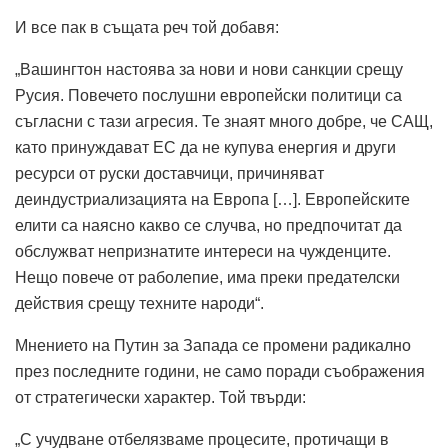
И все пак в същата реч той добавя:
„Вашингтон настоява за нови и нови санкции срещу
Русия. Повечето послушни европейски политици са
съгласни с тази агресия. Те знаят много добре, че САЩ,
като принуждават ЕС да не купува енергия и други
ресурси от руски доставчици, причиняват
деиндустриализацията на Европа […]. Европейските
елити са наясно какво се случва, но предпочитат да
обслужват непризнатите интереси на чужденците.
Нещо повече от раболепие, има преки предателски
действия срещу техните народи“.
Мнението на Путин за Запада се промени радикално
през последните години, не само поради съображения
от стратегически характер. Той твърди:
„С учудване отбелязваме процесите, протичащи в