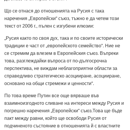
Що се отнася до отношенията на Русия с така
наречения „Европейски“ съюз, тъжно е да четем този
текст от 2006 г., пълен с изгубени илюзии:
„Русия както по своя дух, така и по своите исторически
традиции е част от „европейското семейство“. Ние не
се стремим да влезем в Европейския съюз. Въпреки
това, разглеждайки въпроса от по-дългосрочна
перспектива, не виждам неблагоприятни области за
справедливо стратегическо асоцииране, асоцииране,
основано на общи стремежи и ценности“.
По това време Путин все още вярваше във
взаимноизгодното сливане на интереси между Русия и
погрешно наречения „Европейски“ съюз.Това ще бъде
пакт между равни, който ще освободи Русия от
подчиненото състояние в отношенията й с властните