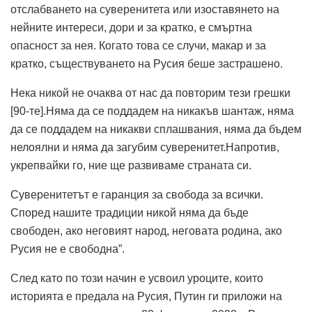
отслабването на суверенитета или изоставянето на
нейните интереси, дори и за кратко, е смъртна
опасност за нея. Когато това се случи, макар и за
кратко, съществуването на Русия беше застрашено.
Нека никой не очаква от нас да повторим тези грешки
[90-те].Няма да се поддадем на никакъв шантаж, няма
да се поддадем на никакви сплашвания, няма да бъдем
нелоялни и няма да загубим суверенитет.Напротив,
укрепвайки го, ние ще развиваме страната си.
Суверенитетът е гаранция за свобода за всички.
Според нашите традиции никой няма да бъде
свободен, ако неговият народ, неговата родина, ако
Русия не е свободна”.
След като по този начин е усвоил уроците, които
историята е предала на Русия, Путин ги приложи на