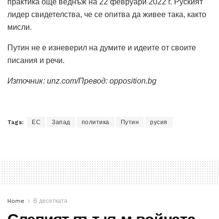
практика още веднъж на 22 февруари 2022 г. Руският
лидер свидетелства, че се опитва да живее така, както
мисли.
Путин не е изневерил на думите и идеите от своите
писания и речи.
Източник: unz.com/Превод: opposition.bg
Tags:
ЕС
Запад
политика
Путин
русия
Home
В десетката