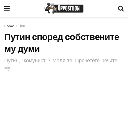
Home
Топ
Путин според собствените
му думи
Путин, "комунист"? Моля те! Прочетете речите
му!