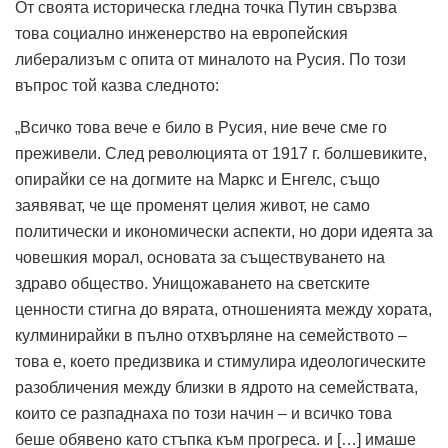
От своята историческа гледна точка Путин свързва
това социално инженерство на европейския
либерализъм с опита от миналото на Русия. По този
въпрос той казва следното:
„Всичко това вече е било в Русия, ние вече сме го
преживели. След революцията от 1917 г. болшевиките,
опирайки се на догмите на Маркс и Енгелс, също
заявяват, че ще променят целия живот, не само
политически и икономически аспекти, но дори идеята за
човешкия морал, основата за съществуването на
здраво общество. Унищожаването на светските
ценности стигна до вярата, отношенията между хората,
кулминирайки в пълно отхвърляне на семейството –
това е, което предизвика и стимулира идеологическите
разобличения между близки в ядрото на семействата,
които се разпаднаха по този начин – и всичко това
беше обявено като стъпка към прогреса. и […] имаше