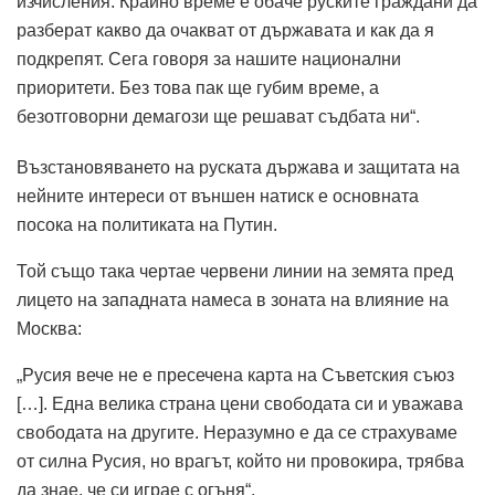
изчисления. Крайно време е обаче руските граждани да
разберат какво да очакват от държавата и как да я
подкрепят. Сега говоря за нашите национални
приоритети. Без това пак ще губим време, а
безотговорни демагози ще решават съдбата ни“.
Възстановяването на руската държава и защитата на
нейните интереси от външен натиск е основната
посока на политиката на Путин.
Той също така чертае червени линии на земята пред
лицето на западната намеса в зоната на влияние на
Москва:
„Русия вече не е пресечена карта на Съветския съюз
[…]. Една велика страна цени свободата си и уважава
свободата на другите. Неразумно е да се страхуваме
от силна Русия, но врагът, който ни провокира, трябва
да знае, че си играе с огъня“.