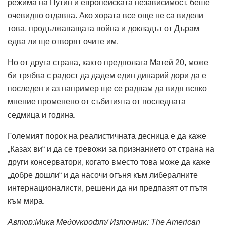
режима на Путин и европейската независимост, беше
очевидно отдавна. Ако хората все още не са видели
това, продължаващата война и докладът от Дърам
едва ли ще отворят очите им.
Но от друга страна, както предполага Матей 20, може
би трябва с радост да дадем един динарий дори да е
последен и аз например ще се радвам да видя всяко
мнение променено от събитията от последната
седмица и година.
Големият порок на реалистичната десница е да каже
„Казах ви“ и да се тревожи за признанието от страна на
други консерватори, когато вместо това може да каже
„добре дошли“ и да насочи огъня към либералните
интернационалисти, решени да ни предпазят от пътя
към мира.
Автор:Мика Медоукрофт/ Източник: The American