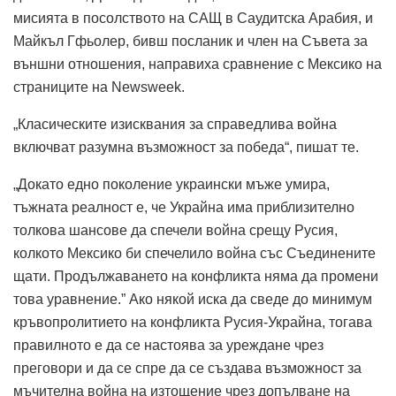
мисията в посолството на САЩ в Саудитска Арабия, и
Майкъл Гфьолер, бивш посланик и член на Съвета за
външни отношения, направиха сравнение с Мексико на
страниците на Newsweek.
„Класическите изисквания за справедлива война
включват разумна възможност за победа“, пишат те.
„Докато едно поколение украински мъже умира,
тъжната реалност е, че Украйна има приблизително
толкова шансове да спечели война срещу Русия,
колкото Мексико би спечелило война със Съединените
щати. Продължаването на конфликта няма да промени
това уравнение.” Ако някой иска да сведе до минимум
кръвопролитието на конфликта Русия-Украйна, тогава
правилното е да се настоява за уреждане чрез
преговори и да се спре да се създава възможност за
мъчителна война на изтощение чрез допълване на