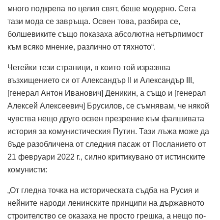
много подкрепа по целия свят, беше модерно. Сега
тази мода се завръща. Освен това, разбира се,
болшевиките също показаха абсолютна нетърпимост
към всяко мнение, различно от тяхното“.
Четейки тези страници, в които той изразява
възхищението си от Александър II и Александър III,
[генерал Антон Иванович] Деникин, а също и [генерал
Алексей Алексеевич] Брусилов, се съмнявам, че някой
чувства нещо друго освен презрение към фалшивата
история за комунистическия Путин. Тази лъжа може да
бъде разобличена от следния пасаж от Посланието от
21 февруари 2022 г., силно критикувано от истинските
комунисти:
„От гледна точка на историческата съдба на Русия и
нейните народи ленинските принципи на държавното
строителство се оказаха не просто грешка, а нещо по-