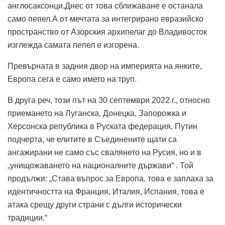
англосаксонци.Днес от това сближаване е останала
само пепел.А от мечтата за интегрирано евразийско
пространство от Азорския архипелаг до Владивосток
изглежда самата пепел е изгорена.
Превърната в задния двор на империята на янките,
Европа сега е само името на труп.
В друга реч, този път на 30 септември 2022 г., относно
приемането на Луганска, Донецка, Запорожка и
Херсонска република в Руската федерация, Путин
подчерта, че елитите в Съединените щати са
ангажирани не само със свалянето на Русия, но и в
„унищожаването на националните държави“ . Той
продължи: „Става въпрос за Европа, това е заплаха за
идентичността на Франция, Италия, Испания, това е
атака срещу други страни с дълги исторически
традиции.“