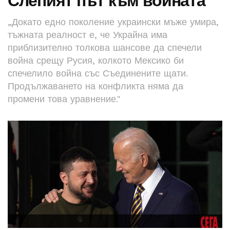
Слепият път към войната
„Докато едно поколение украински мъже умира,
тъжната реалност е, че Украйна има
приблизително толкова шансове да спечели
война срещу Русия, колкото Мексико би
спечелило война със Съединените щати.
Продължаването на конфликта няма да
промени това уравнение."