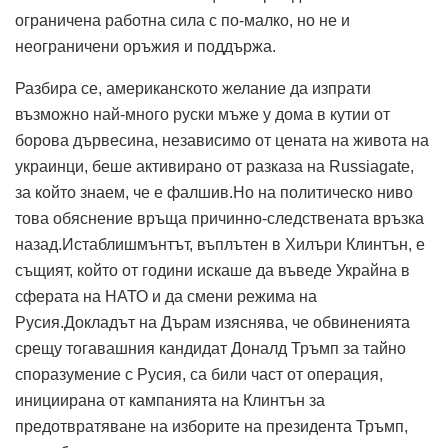
ограничена работна сила с по-малко, но не и
неограничени оръжия и поддържа.
Разбира се, американското желание да изпрати
възможно най-много руски мъже у дома в кутии от
борова дървесина, независимо от цената на живота на
украинци, беше активирано от разказа на Russiagate,
за който знаем, че е фалшив.Но на политическо ниво
това обяснение връща причинно-следствената връзка
назад.Истаблишмънтът, въплътен в Хилъри Клинтън, е
същият, който от години искаше да въведе Украйна в
сферата на НАТО и да смени режима на
Русия.Докладът на Дърам изяснява, че обвиненията
срещу тогавашния кандидат Доналд Тръмп за тайно
споразумение с Русия, са били част от операция,
инициирана от кампанията на Клинтън за
предотвратяване на изборите на президента Тръмп,