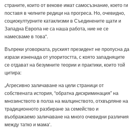
страните, които от векове имат самосъзнание, което ги
поставя в челните редици на прогреса. Но, очевидно,
социокултурните катаклизми в Съединените щати и
Западна Европа не са наша работа, ние не се
намесваме в това“.
Въпреки уговорката, руският президент не пропусна да
изрази изненада от упоритостта, с която западняците
се отдават на безумните теории и практики, които той
цитира:
„Агресивно заличаване на цели страници от
собствената история, “обратна дискриминация” на
мнозинството в полза на малцинството, отхвърляне на
традиционното разбиране за семейство и
въображаемо заличаване на много очевидни различия
между татко и мама‘.