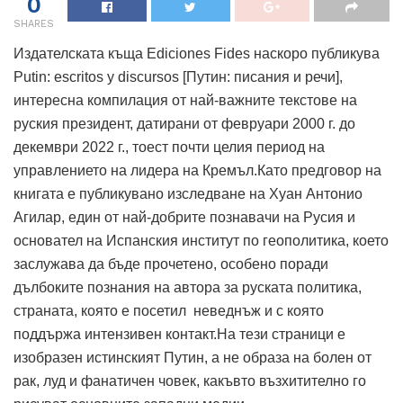
0
SHARES
Издателската къща Ediciones Fides наскоро публикува
Putin: escritos y discursos [Путин: писания и речи],
интересна компилация от най-важните текстове на
руския президент, датирани от февруари 2000 г. до
декември 2022 г., тоест почти целия период на
управлението на лидера на Кремъл.Като предговор на
книгата е публикувано изследване на Хуан Антонио
Агилар, един от най-добрите познавачи на Русия и
основател на Испанския институт по геополитика, което
заслужава да бъде прочетено, особено поради
дълбоките познания на автора за руската политика,
страната, която е посетил неведнъж и с която
поддържа интензивен контакт.На тези страници е
изобразен истинският Путин, а не образа на болен от
рак, луд и фанатичен човек, какъвто възхитително го