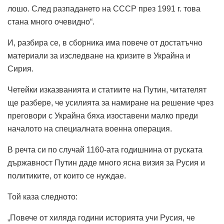
лошо. След разпадането на СССР през 1991 г. това
стана много очевидно“.
И, разбира се, в сборника има повече от достатъчно
материали за изследване на кризите в Украйна и
Сирия.
Четейки изказванията и статиите на Путин, читателят
ще разбере, че усилията за намиране на решение чрез
преговори с Украйна бяха изоставени малко преди
началото на специалната военна операция.
В речта си по случай 1160-ата годишнина от руската
държавност Путин даде много ясна визия за Русия и
политиките, от които се нуждае.
Той каза следното:
„Повече от хиляда години историята учи Русия, че