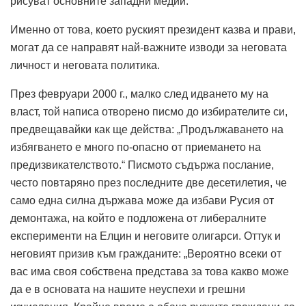
рисуват основните западни медии.
Именно от това, което руският президент казва и прави,
могат да се направят най-важните изводи за неговата
личност и неговата политика.
През февруари 2000 г., малко след идването му на
власт, той написа отворено писмо до избирателите си,
предвещавайки как ще действа: „Продължаването на
избягването е много по-опасно от приемането на
предизвикателството.“ Писмото съдържа послание,
често повтаряно през последните две десетилетия, че
само една силна държава може да избави Русия от
демонтажа, на който е подложена от либералните
експерименти на Елцин и неговите олигарси. Оттук и
неговият призив към гражданите: „Вероятно всеки от
вас има своя собствена представа за това какво може
да е в основата на нашите неуспехи и грешни