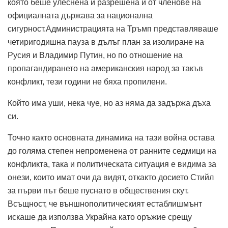
която беше улеснена и разрешена и от членове на
официалната държава за национална
сигурност.Администрацията на Тръмп представляваше
четиригодишна пауза в дълъг план за изолиране на
Русия и Владимир Путин, но по отношение на
пропагандирането на американския народ за такъв
конфликт, тези години не бяха пропилени.
Който има уши, нека чуе, но аз няма да задържа дъха
си.
Точно както основната динамика на тази война остава
до голяма степен непроменена от ранните седмици на
конфликта, така и политическата ситуация е видима за
онези, които имат очи да видят, откакто досието Стийл
за първи път беше пуснато в обществения скут.
Всъщност, че външнополитическият естаблишмънт
искаше да използва Украйна като оръжие срещу