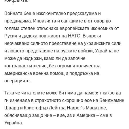
конфликта.
Войната беше изключително предсказуема и
предвидима. Инвазията и санкциите в отговор до
голяма степен откъснаха европейската икономика от
Русия и дадоха нов живот на НАТО. Въпреки
неочаквано силното представяне на украинските сили
и лошото представяне на руските войски, Украйна не
може да издържи, камо ли да започне
контранастъпление, без огромни количества
американска военна помощ и поддръжка на
операциите.
Така че читателите може би няма да намерят какво да
ги изненада в страхотното скорошно есе на Бенджамин
Шварц и Кристофър Лейн за Harper’s Magazine,
обясняващо защо ние – вие, аз и Америка – сме в
Украйна.