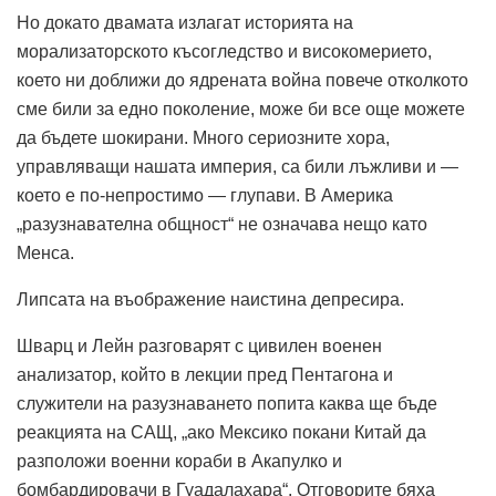
Но докато двамата излагат историята на
морализаторското късогледство и високомерието,
което ни доближи до ядрената война повече отколкото
сме били за едно поколение, може би все още можете
да бъдете шокирани. Много сериозните хора,
управляващи нашата империя, са били лъжливи и —
което е по-непростимо — глупави. В Америка
„разузнавателна общност“ не означава нещо като
Менса.
Липсата на въображение наистина депресира.
Шварц и Лейн разговарят с цивилен военен
анализатор, който в лекции пред Пентагона и
служители на разузнаването попита каква ще бъде
реакцията на САЩ, „​​ако Мексико покани Китай да
разположи военни кораби в Акапулко и
бомбардировачи в Гуадалахара“. Отговорите бяха