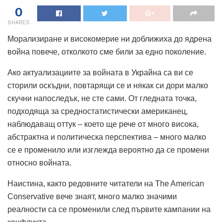
0
SHARES
Морализиране и високомерие ни доближиха до ядрена
война повече, отколкото сме били за едно поколение.
Ако актуализациите за войната в Украйна са ви се
сторили оскъдни, повтарящи се и някак си дори малко
скучни напоследък, не сте сами. От гледната точка,
подходяща за средностатистически американец,
наблюдаващ оттук – което ще рече от много висока,
абстрактна и политическа перспектива – много малко
се е променило или изглежда вероятно да се промени
относно войната.
Наистина, както редовните читатели на The American
Conservative вече знаят, много малко значими
реалности са се променили след първите кампании на