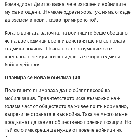
Командирът Дмитро казва, че е изтощен и войниците
му са изтощени. „Нямаме здрави хора тук, няма откъде
да вземем и нови“, казва примирено той.
Когато войната започна, на войниците беше обещано,
че на две седмици военни действия ще им се полага
седмица почивка. По-късно споразумението се
превърна в четири почивни дни за четири седмици
бойни действия.
Планира се нова мобилизация
Политиците внимаваха да не обявят всеобща
мобилизация. Правителството иска възможно най-
голяма част от обществото да живее почти нормално,
въпреки че страната е във война. Така че много мъже
продължат да заемат обществено полезни позиции. Но
тъй като има крещяща нужда от повече войници на