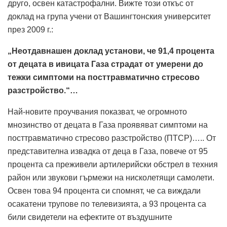
друго, освен катастрофални. Вижте този откъс от
доклад на група учени от Вашингтонския университет
през 2009 г.:
„Неотдавнашен доклад установи, че 91,4 процента
от децата в ивицата Газа страдат от умерени до
тежки симптоми на посттравматично стресово
разстройство.“…
Най-новите проучвания показват, че огромното
мнозинство от децата в Газа проявяват симптоми на
посттравматично стресово разстройство (ПТСР)….. От
представителна извадка от деца в Газа, повече от 95
процента са преживели артилерийски обстрел в техния
район или звукови гърмежи на нисколетящи самолети.
Освен това 94 процента си спомнят, че са виждали
осакатени трупове по телевизията, а 93 процента са
били свидетели на ефектите от въздушните