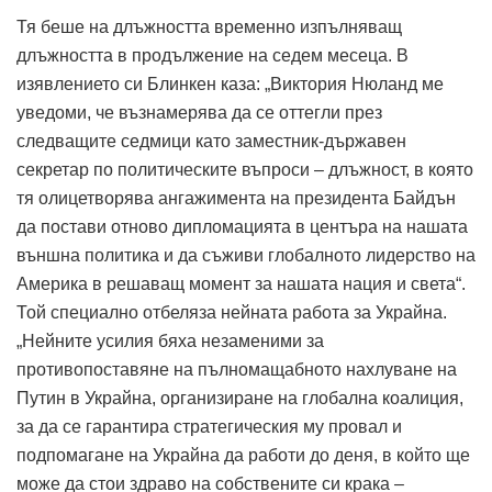
Тя беше на длъжността временно изпълняващ
длъжността в продължение на седем месеца. В
изявлението си Блинкен каза: „Виктория Нюланд ме
уведоми, че възнамерява да се оттегли през
следващите седмици като заместник-държавен
секретар по политическите въпроси – длъжност, в която
тя олицетворява ангажимента на президента Байдън
да постави отново дипломацията в центъра на нашата
външна политика и да съживи глобалното лидерство на
Америка в решаващ момент за нашата нация и света“.
Той специално отбеляза нейната работа за Украйна.
„Нейните усилия бяха незаменими за
противопоставяне на пълномащабното нахлуване на
Путин в Украйна, организиране на глобална коалиция,
за да се гарантира стратегическия му провал и
подпомагане на Украйна да работи до деня, в който ще
може да стои здраво на собствените си крака –