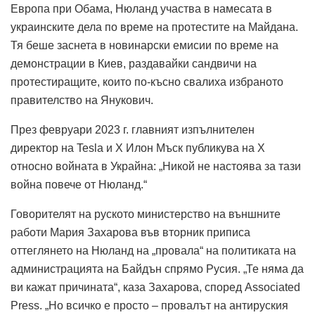
Европа при Обама, Нюланд участва в намесата в
украинските дела по време на протестите на Майдана.
Тя беше заснета в новинарски емисии по време на
демонстрации в Киев, раздавайки сандвичи на
протестиращите, които по-късно свалиха избраното
правителство на Янукович.
През февруари 2023 г. главният изпълнителен
директор на Tesla и X Илон Мъск публикува на X
относно войната в Украйна: „Никой не настоява за тази
война повече от Нюланд.“
Говорителят на руското министерство на външните
работи Мария Захарова във вторник приписа
оттеглянето на Нюланд на „провала“ на политиката на
администрацията на Байдън спрямо Русия. „Те няма да
ви кажат причината“, каза Захарова, според Associated
Press. „Но всичко е просто – провалът на антируския