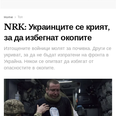
Home
Топ
NRK: Украинците се крият,
за да избегнат окопите
Изтощените войници молят за почивка. Други се
укриват, за да не бъдат изпратени на фронта в
Украйна. Някои се опитват да избягат от
опасностите в окопите.