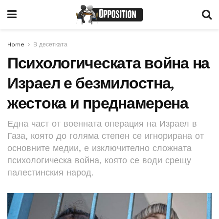
Home
В десетката
Психологическата война на
Израел е безмилостна,
жестока и преднамерена
Една част от военната операция на Израел в
Газа, която до голяма степен се игнорирана от
основните медии, е изключително сложната
психологическа война, която се води срещу
палестинския народ.