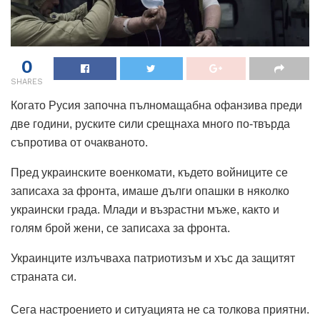
0
SHARES
Когато Русия започна пълномащабна офанзива преди
две години, руските сили срещнаха много по-твърда
съпротива от очакваното.
Пред украинските военкомати, където войниците се
записаха за фронта, имаше дълги опашки в няколко
украински града. Млади и възрастни мъже, както и
голям брой жени, се записаха за фронта.
Украинците излъчваха патриотизъм и хъс да защитят
страната си.
Сега настроението и ситуацията не са толкова приятни.