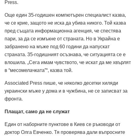
Press.
Още един 35-годишен компютърен специалист казва,
че се крие, защото не иска да убива никого. Той казва
пред същата информационна агенция, че спестява
пари, за да се измъкне от страната. Но в Украйна е
забранено на мъже под 60 години да напускат
страната. 35-годишният осъзнава, че ситуацията се е
влошила. „Сега имам чувството, че искат да ме хвърлят
в “месомелачката”“, казва той.
Associated Press пише, че няколко десетки хиляди
украински мъже у дома и в чужбина, не се записват за
фронта.
Плащат, само да не служат
Един от наборните пунктове в Киев се ръководи от
доктор Олга Евченко. Тя проверява дали въпросните