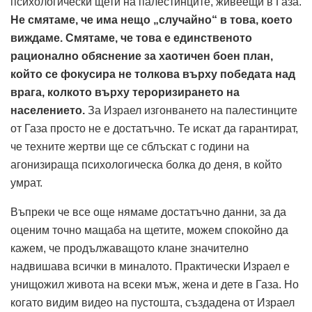
психологически щети на палестинците, живеещи в Газа.
Не смятаме, че има нещо „случайно“ в това, което
виждаме.
Смятаме, че това е единственото
рационално обяснение за хаотичен боен план,
който се фокусира не толкова върху победата над
врага, колкото върху тероризирането на
населението.
За Израел изгонването на палестинците
от Газа просто не е достатъчно. Те искат да гарантират,
че техните жертви ще се сблъскат с години на
агонизираща психологическа болка до деня, в който
умрат.
Въпреки че все още нямаме достатъчно данни, за да
оценим точно мащаба на щетите, можем спокойно да
кажем, че продължаващото клане значително
надвишава всички в миналото. Практически Израел е
унищожил живота на всеки мъж, жена и дете в Газа. Но
когато видим видео на пустошта, създадена от Израел