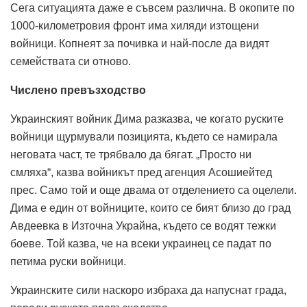
Сега ситуацията даже е съвсем различна. В окопите по
1000-километровия фронт има хиляди изтощени
войници. Копнеят за почивка и най-после да видят
семействата си отново.
Числено
превъзходство
Украинският войник Дима разказва, че когато руските
войници щурмували позицията, където се намирала
неговата част, те трябвало да бягат. „Просто ни
смляха“, казва войникът пред агенция Асошиейтед
прес. Само той и още двама от отделението са оцелели.
Дима е един от войниците, които се бият близо до град
Авдеевка в Източна Украйна, където се водят тежки
боеве. Той казва, че на всеки украинец се падат по
петима руски войници.
Украинските сили наскоро избраха да напуснат града,