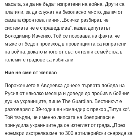
масата, за да не бъдат изпратени на война. Други са
платили, за да служат на безопасно място, далеч от
самата фронтова линия. „Всички разбират, че
системата не е справедлива“, казва депутатът
Володимир Ивченко. Той се позовава на факта, че
мъже от беден произход в провинцията са изпратени
на война, докато много от състоятелни семейства в
големите градове са избягали.
Ние не сме от желязо
Поражението в Авдеевка донесе първата победа на
Русия от няколко месеца и доведе до пробив в бойния
дух на украинците, пише The Guardian. Вестникът е
разговарял с 39-годишен командир с прякор „Титушко“.
Той твърди, че именно липсата на боеприпаси е
принудила украинците да се изтеглят от града. „През
ноември изстрелвахме по 300 артилерийски снаряда за