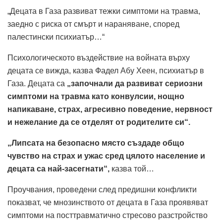
„Децата в Газа развиват тежки симптоми на травма,
заедно с риска от смърт и нараняване, според
палестински психиатър…“
Психологическото въздействие на войната върху
децата се вижда, казва Фадел Абу Хеен, психиатър в
Газа. Децата са
„започнали да развиват сериозни
симптоми на травма като конвулсии, нощно
напикаване, страх, агресивно поведение, нервност
и нежелание да се отделят от родителите си“.
„Липсата на безопасно място създаде общо
чувство на страх и ужас сред цялото население и
децата са най-засегнати“,
казва той…
Проучвания, проведени след предишни конфликти
показват, че мнозинството от децата в Газа проявяват
симптоми на посттравматично стресово разстройство