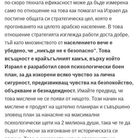
по-скоро тяхната ефикасност може да бъде измерена
само по отношение на това как помагат на Израел да
постигне общата си стратегическа цел, която е
прогонването на цялото арабско население. В това
отношение стратегията изглежда работи доста добре,
тъй като мнозинството от
населението вече е
убедено, че „никъде не е безопасно“.
Това
всъщност е крайъгълният камък, върху който
Израел е разработил своя психологически боен
план, за да изкорени всяко чувство за лична
сигурност, предизвикващ чувства на безпокойство,
объркване и безнадеждност.
Имайте предвид, че
това мислене не се появи от нищото. Този начин на
мислене е продукт на щателно планиран и съвършено
зловещ план за нанасяне на максимални
психологически щети на 2 милиона души, така че те да
бъдат по-лесни за изгонване от историческата си