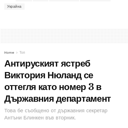
Украйна
Home
Топ
Антируският ястреб
Виктория Нюланд се
оттегля като номер 3 в
Държавния департамент
Това бе съобщено от държавния секретар
Антъни Блинкен във вторник.