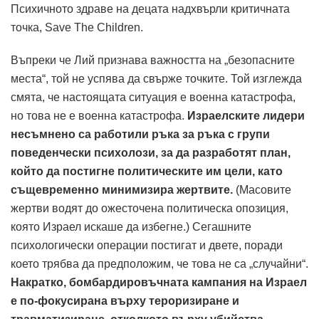
Психичното здраве на децата надхвърли критичната
точка, Save The Children.
Въпреки че Лий признава важността на „безопасните
места“, той не успява да свърже точките. Той изглежда
смята, че настоящата ситуация е военна катастрофа,
но това не е военна катастрофа.
Израелските лидери
несъмнено са работили ръка за ръка с групи
поведенчески психолози, за да разработят план,
който да постигне политическите им цели, като
същевременно минимизира жертвите.
(Масовите
жертви водят до ожесточена политическа опозиция,
която Израел искаше да избегне.) Сегашните
психологически операции постигат и двете, поради
което трябва да предположим, че това не са „случайни“.
Накратко, бомбардировъчната кампания на Израел
е по-фокусирана върху тероризиране и