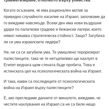
травматизиране, отколкото върху убийства.
Когато осъзнаем, че има рационален мотив за
привидно случайното насилие на Израел, започваме да
го виждаме навсякъде. Всеки ден има нови въздушни
удари по палаткови градове и бежански лагери, които
нямат никаква стратегическа стойност. Защо? Загубиха
ли си ума израелските лидери?
Не, не са си загубили ума. Те умишлено тероризират
палестинците, така че те нетърпеливо ще нахлуят в
Египет веднага щом стената бъде пробита. Това е
истинската цел на психологическата война на Израел.
И така, какви са последиците от психологическата
война на Израел върху палестинците?
Е, ако прегледаме данните от миналото, виждаме, че
честите нахлувания на Израел са не са били нищо