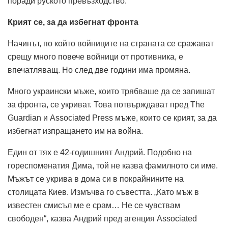
поради руското превъзходство.
Крият се, за да избегнат
фронта
Начинът, по който войниците на страната се сражават
срещу много повече войници от противника, е
впечатляващ. Но след две години има промяна.
Много украински мъже, които трябваше да се запишат
за фронта, се укриват. Това потвърждават пред The ​​
Guardian и Associated Press мъже, които се крият, за да
избегнат изпращането им на война.
Един от тях е 42-годишният Андрий. Подобно на
гореспоменатия Дима, той не казва фамилното си име.
Мъжът се укрива в дома си в покрайнините на
столицата Киев. Измъчва го съвестта. „Като мъж в
известен смисъл ме е срам… Не се чувствам
свободен“, казва Андрий пред агенция Associated