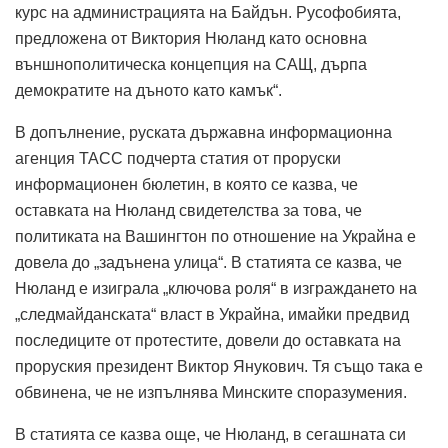
курс на администрацията на Байдън. Русофобията,
предложена от Виктория Нюланд като основна
външнополитическа концепция на САЩ, дърпа
демократите на дъното като камък“.
В допълнение, руската държавна информационна
агенция ТАСС подчерта статия от проруски
информационен бюлетин, в която се казва, че
оставката на Нюланд свидетелства за това, че
политиката на Вашингтон по отношение на Украйна е
довела до „задънена улица“. В статията се казва, че
Нюланд е изиграла „ключова роля“ в изграждането на
„следмайданската“ власт в Украйна, имайки предвид
последиците от протестите, довели до оставката на
проруския президент Виктор Янукович. Тя също така е
обвинена, че не изпълнява Минските споразумения.
В статията се казва още, че Нюланд, в сегашната си