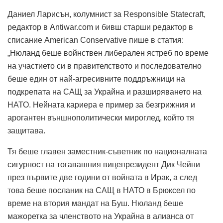
Даниел Ларисън, колумнист за Responsible Statecraft,
редактор в Antiwar.com и бивш старши редактор в
списание American Conservative пише в статия:
„Нюланд беше войнствен либерален ястреб по време
на участието си в правителството и последователно
беше един от най-агресивните поддръжници на
подкрепата на САЩ за Украйна и разширяването на
НАТО. Нейната кариера е пример за безгрижния и
арогантен външнополитически мироглед, който тя
защитава.
Тя беше главен заместник-съветник по националната
сигурност на тогавашния вицепрезидент Дик Чейни
през първите две години от войната в Ирак, а след
това беше посланик на САЩ в НАТО в Брюксел по
време на втория мандат на Буш. Нюланд беше
мажоретка за членството на Украйна в алианса от