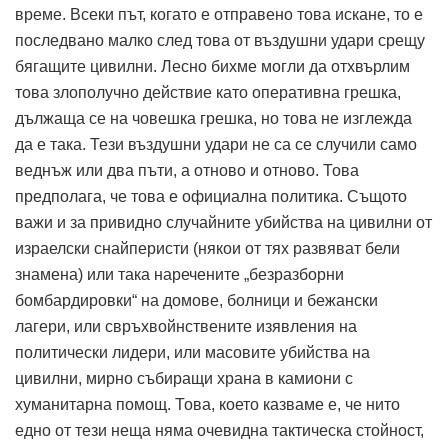
време. Всеки път, когато е отправено това искане, то е
последвано малко след това от въздушни удари срещу
бягащите цивилни. Лесно бихме могли да отхвърлим
това злополучно действие като оперативна грешка,
дължаща се на човешка грешка, но това не изглежда
да е така. Тези въздушни удари не са се случили само
веднъж или два пъти, а отново и отново. Това
предполага, че това е официална политика. Същото
важи и за привидно случайните убийства на цивилни от
израелски снайперисти (някои от тях развяват бели
знамена) или така наречените „безразборни
бомбардировки“ на домове, болници и бежански
лагери, или свръхвойнствените изявления на
политически лидери, или масовите убийства на
цивилни, мирно събиращи храна в камиони с
хуманитарна помощ. Това, което казваме е, че нито
едно от тези неща няма очевидна тактическа стойност,