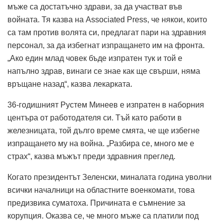
мъже са достатъчно здрави, за да участват във
войната. Тя казва на Associated Press, че някои, които
са там против волята си, предлагат пари на здравния
персонал, за да избегнат изпращането им на фронта.
„Ако един млад човек бъде изпратен тук и той е
напълно здрав, винаги се знае как ще свърши, няма
връщане назад“, казва лекарката.
36-годишният Рустем Минеев е изпратен в наборния
центъра от работодателя си. Тъй като работи в
железницата, той дълго време смята, че ще избегне
изпращането му на война. „Разбира се, много ме е
страх“, казва мъжът преди здравния преглед.
Когато президентът Зеленски, миналата година уволни
всички началници на областните военкомати, това
предизвика суматоха. Причината е съмнение за
корупция. Оказва се, че много мъже са платили под