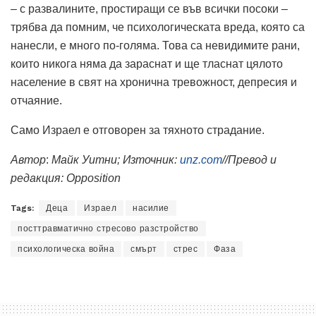
– с развалините, простиращи се във всички посоки –
трябва да помним, че психологическата вреда, която са
нанесли, е много по-голяма. Това са невидимите рани,
които никога няма да зараснат и ще тласнат цялото
население в свят на хронична тревожност, депресия и
отчаяние.
Само Израел е отговорен за тяхното страдание.
Автор
:
Майк Уитни
; Източник:
unz.com
//Превод и
редакция:
O
pposition
Tags:
Деца
Израел
насилие
посттравматично стресово разстройство
психологическа война
смърт
стрес
Фаза