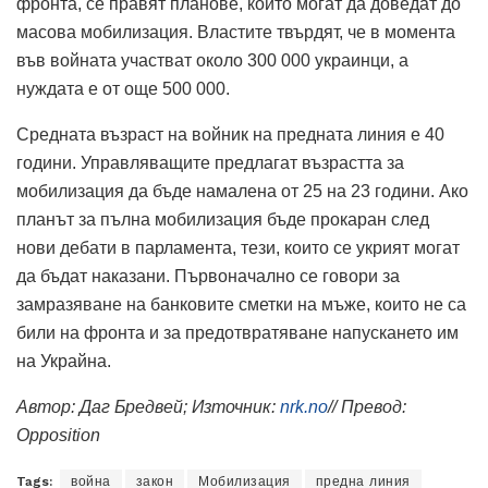
фронта, се правят планове, които могат да доведат до
масова мобилизация. Властите твърдят, че в момента
във войната участват около 300 000 украинци, а
нуждата е от още 500 000.
Средната възраст на войник на предната линия е 40
години. Управляващите предлагат възрастта за
мобилизация да бъде намалена от 25 на 23 години. Ако
планът за пълна мобилизация бъде прокаран след
нови дебати в парламента, тези, които се укрият могат
да бъдат наказани. Първоначално се говори за
замразяване на банковите сметки на мъже, които не са
били на фронта и за предотвратяване напускането им
на Украйна.
Автор: Даг Бредвей; Източник:
nrk.no
// Превод:
Opposition
Tags:
война
закон
Мобилизация
предна линия