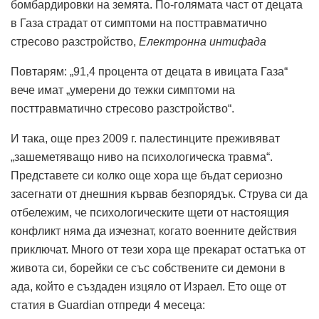
бомбардировки на земята. По-голямата част от децата
в Газа страдат от симптоми на посттравматично
стресово разстройство,
Електронна интифада
Повтарям: „91,4 процента от децата в ивицата Газа“
вече имат „умерени до тежки симптоми на
посттравматично стресово разстройство“.
И така, още през 2009 г. палестинците преживяват
„зашеметяващо ниво на психологическа травма“.
Представете си колко още хора ще бъдат сериозно
засегнати от днешния кървав безпорядък. Струва си да
отбележим, че психологическите щети от настоящия
конфликт няма да изчезнат, когато военните действия
приключат. Много от тези хора ще прекарат остатъка от
живота си, борейки се със собствените си демони в
ада, който е създаден изцяло от Израел. Ето още от
статия в Guardian отпреди 4 месеца: