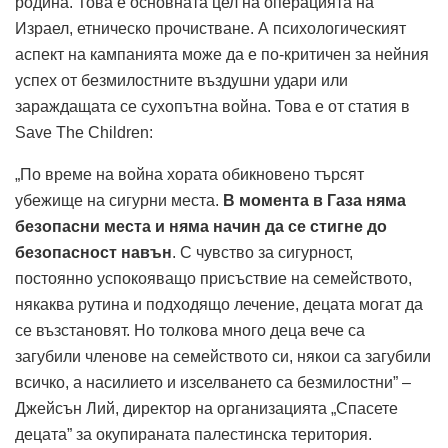
родина. Това е основната цел на операцията на
Израел, етническо прочистване. А психологическият
аспект на кампанията може да е по-критичен за нейния
успех от безмилостните въздушни удари или
зараждащата се сухопътна война. Това е от статия в
Save The Children:
„По време на война хората обикновено търсят
убежище на сигурни места.
В момента в Газа няма
безопасни места и няма начин да се стигне до
безопасност навън
. С чувство за сигурност,
постоянно успокояващо присъствие на семейството,
някаква рутина и подходящо лечение, децата могат да
се възстановят. Но толкова много деца вече са
загубили членове на семейството си, някои са загубили
всичко, а насилието и изселването са безмилостни” –
Джейсън Лий, директор на организацията „Спасете
децата” за окупираната палестинска територия.