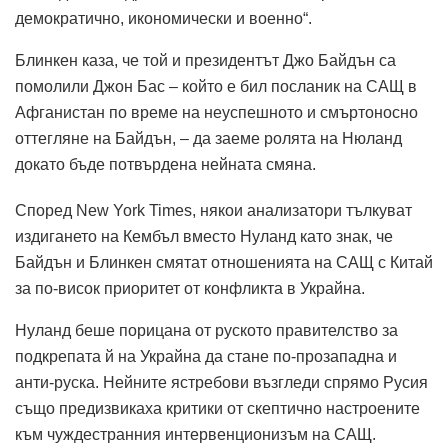
демократично, икономически и военно“.
Блинкен каза, че той и президентът Джо Байдън са
помолили Джон Бас – който е бил посланик на САЩ в
Афганистан по време на неуспешното и смъртоносно
оттегляне на Байдън, – да заеме ролята на Нюланд
докато бъде потвърдена нейната смяна.
Според New York Times, някои анализатори тълкуват
издигането на Кембъл вместо Нуланд като знак, че
Байдън и Блинкен смятат отношенията на САЩ с Китай
за по-висок приоритет от конфликта в Украйна.
Нуланд беше порицана от руското правителство за
подкрепата й на Украйна да стане по-прозападна и
анти-руска. Нейните ястребови възгледи спрямо Русия
също предизвикаха критики от скептично настроените
към чуждестранния интервенционизъм на САЩ.