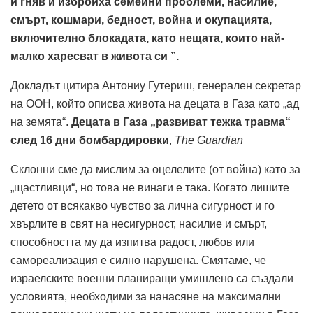
и гняв и изброиха семейни проблеми, насилие,
смърт, кошмари, бедност, война и окупацията,
включително блокадата, като нещата, които най-
малко харесват в живота си
”.
Докладът цитира Антониу Гутериш, генерален секретар
на ООН, който описва живота на децата в Газа като „ад
на земята“.
Децата в Газа „развиват тежка травма“
след 16 дни бомбардировки
,
The Guardian
Склонни сме да мислим за оцелелите (от война) като за
„щастливци“, но това не винаги е така. Когато лишите
детето от всякакво чувство за лична сигурност и го
хвърлите в свят на несигурност, насилие и смърт,
способността му да изпитва радост, любов или
самореализация е силно нарушена. Смятаме, че
израелските военни планиращи умишлено са създали
условията, необходими за нанасяне на максимални