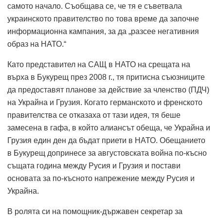
самото начало. Съобщава се, че тя е съветвала
украинското правителство по това време да започне
информационна кампания, за да „разсее негативния
образ на НАТО.“
Като представител на САЩ в НАТО на срещата на
върха в Букурещ през 2008 г., тя притисна съюзниците
да предоставят планове за действие за членство (ПДЧ)
на Украйна и Грузия. Когато германското и френското
правителства се отказаха от тази идея, тя беше
замесена в гафа, в който алиансът обеща, че Украйна и
Грузия един ден да бъдат приети в НАТО. Обещанието
в Букурещ допринесе за августовската война по-късно
същата година между Русия и Грузия и постави
основата за по-късното напрежение между Русия и
Украйна.
В ролята си на помощник-държавен секретар за