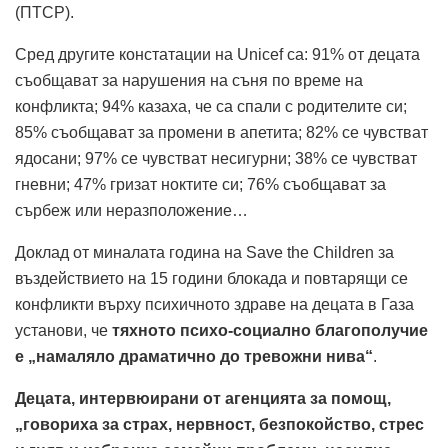
(ПТСР).
Сред другите констатации на Unicef са: 91% от децата
съобщават за нарушения на съня по време на
конфликта; 94% казаха, че са спали с родителите си;
85% съобщават за промени в апетита; 82% се чувстват
ядосани; 97% се чувстват несигурни; 38% се чувстват
гневни; 47% гризат ноктите си; 76% съобщават за
сърбеж или неразположение…
Доклад от миналата година на Save the Children за
въздействието на 15 години блокада и повтарящи се
конфликти върху психичното здраве на децата в Газа
установи, че
тяхното психо-социално благополучие
е „намаляло драматично до тревожни нива“
.
Децата, интервюирани от агенцията за помощ,
„говориха за страх, нервност, безпокойство, стрес