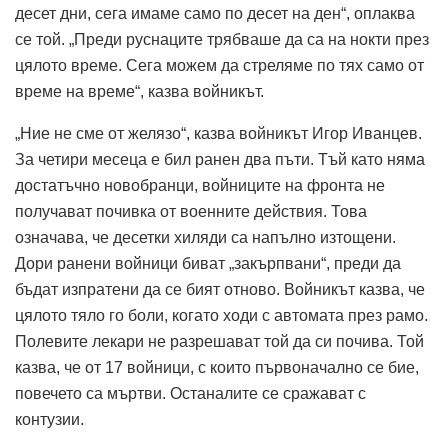
десет дни, сега имаме само по десет на ден“, оплаква
се той. „Преди руснаците трябваше да са на нокти през
цялото време. Сега можем да стреляме по тях само от
време на време“, казва войникът.
„Ние не сме от желязо“, казва войникът Игор Иванцев.
За четири месеца е бил ранен два пъти. Тъй като няма
достатъчно новобранци, войниците на фронта не
получават почивка от военните действия. Това
означава, че десетки хиляди са напълно изтощени.
Дори ранени войници биват „закърпвани“, преди да
бъдат изпратени да се бият отново. Войникът казва, че
цялото тяло го боли, когато ходи с автомата през рамо.
Полевите лекари не разрешават той да си почива. Той
казва, че от 17 войници, с които първоначално се бие,
повечето са мъртви. Останалите се сражават с
контузии.