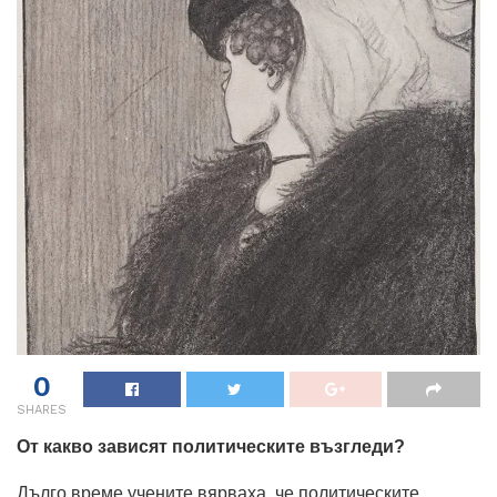
0
SHARES
От какво зависят политическите възгледи?
Дълго време учените вярваха, че политическите