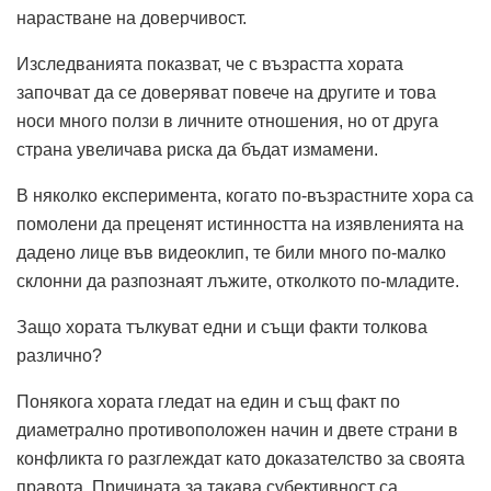
нарастване на доверчивост.
Изследванията показват, че с възрастта хората
започват да се доверяват повече на другите и това
носи много ползи в личните отношения, но от друга
страна увеличава риска да бъдат измамени.
В няколко експеримента, когато по-възрастните хора са
помолени да преценят истинността на изявленията на
дадено лице във видеоклип, те били много по-малко
склонни да разпознаят лъжите, отколкото по-младите.
Защо хората тълкуват едни и същи факти толкова
различно?
Понякога хората гледат на един и същ факт по
диаметрално противоположен начин и двете страни в
конфликта го разглеждат като доказателство за своята
правота. Причината за такава субективност са