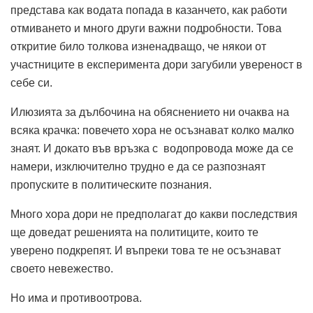
представа как водата попада в казанчето, как работи
отмиването и много други важни подробности. Това
откритие било толкова изненадващо, че някои от
участниците в експеримента дори загубили увереност в
себе си.
Илюзията за дълбочина на обяснението ни очаква на
всяка крачка: повечето хора не осъзнават колко малко
знаят. И докато във връзка с водопровода може да се
намери, изключително трудно е да се разпознаят
пропуските в политическите познания.
Много хора дори не предполагат до какви последствия
ще доведат решенията на политиците, които те
уверено подкрепят. И въпреки това те не осъзнават
своето невежество.
Но има и противоотрова.