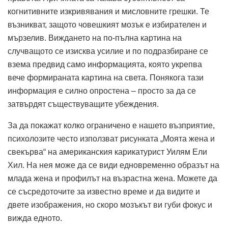
когнитивните изкривявания и мисловните грешки. Те
възникват, защото човешкият мозък е избирателен и
мързелив. Виждането на по-пълна картина на
случващото се изисква усилие и по подразбиране се
взема предвид само информацията, която укрепва
вече формираната картина на света. Понякога тази
информация е силно опростена – просто за да се
затвърдят съществуващите убеждения.
За да покажат колко ограничено е нашето възприятие,
психолозите често използват рисунката „Моята жена и
свекърва“ на американския карикатурист Уилям Ели
Хил. На нея може да се види едновременно образът на
млада жена и профилът на възрастна жена. Можете да
се съсредоточите за известно време и да видите и
двете изображения, но скоро мозъкът ви губи фокус и
вижда едното.