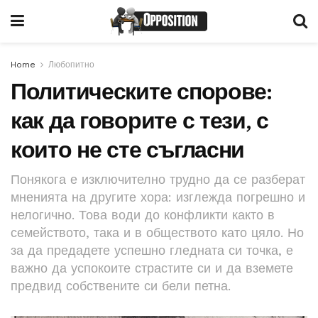
Home
Любопитно
Политическите спорове:
как да говорите с тези, с
които не сте съгласни
Понякога е изключително трудно да се разберат
мненията на другите хора: изглежда погрешно и
нелогично. Това води до конфликти както в
семейството, така и в обществото като цяло. Но
за да предадете успешно гледната си точка, е
важно да успокоите страстите си и да вземете
предвид собствените си бели петна.