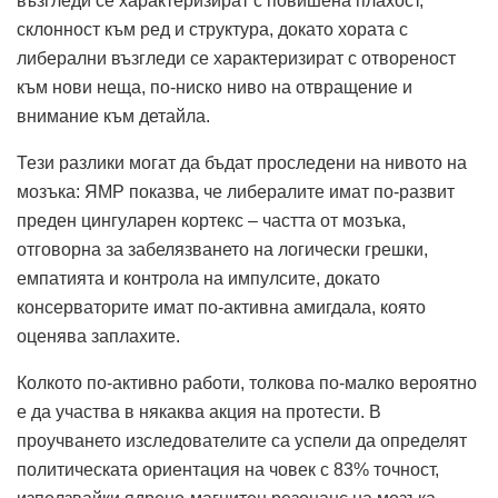
възгледи се характеризират с повишена плахост,
склонност към ред и структура, докато хората с
либерални възгледи се характеризират с отвореност
към нови неща, по-ниско ниво на отвращение и
внимание към детайла.
Тези разлики могат да бъдат проследени на нивото на
мозъка: ЯМР показва, че либералите имат по-развит
преден цингуларен кортекс – частта от мозъка,
отговорна за забелязването на логически грешки,
емпатията и контрола на импулсите, докато
консерваторите имат по-активна амигдала, която
оценява заплахите.
Колкото по-активно работи, толкова по-малко вероятно
е да участва в някаква акция на протести. В
проучването изследователите са успели да определят
политическата ориентация на човек с 83% точност,