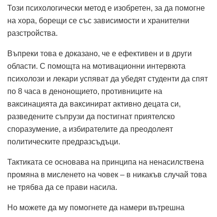
Този психологически метод е изобретен, за да помогне
на хора, борещи се със зависимости и хранителни
разстройства.
Въпреки това е доказано, че е ефективен и в други
области. С помощта на мотивационни интервюта
психолози и лекари успяват да убедят студенти да спят
по 8 часа в денонощието, противниците на
ваксинацията да ваксинират активно децата си,
разведените съпрузи да постигнат приятелско
споразумение, а избирателите да преодолеят
политическите предразсъдъци.
Тактиката се основава на принципа на ненасилствена
промяна в мисленето на човек – в никакъв случай това
не трябва да се прави насила.
Но можете да му помогнете да намери вътрешна