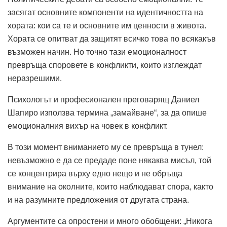
засягат основните компоненти на идентичността на
хората: кои са те и основните им ценности в живота.
Хората се опитват да защитят всичко това по всякакъв
възможен начин. Но точно тази емоционалност
превръща споровете в конфликти, които изглеждат
неразрешими.
Психологът и професионален преговарящ Даниел
Шапиро използва термина „замайване“, за да опише
емоционалния вихър на човек в конфликт.
В този момент вниманието му се превръща в тунел:
невъзможно е да се предаде поне някаква мисъл, той
се концентрира върху едно нещо и не обръща
внимание на околните, които наблюдават спора, както
и на разумните предложения от другата страна.
Аргументите са опростени и много обобщени: „Никога