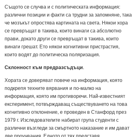
Същото се случва и с политическата информация:
различни позиции и факти са трудни за запомняне, така
че мозъкът опростява картината на света. Някои хора
се превръщат в такива, които винаги са абсолютно
прави, докато други се превръщат в такива, които
винаги грешат. Ето някои когнитивни пристрастия,
които водят до политическа поляризация.
Склонност към предразсъдъци
.
Хората се доверяват повече на информация, която
подкрепя техните вярвания и по-малко на
информация, която им противоречи. Най-известният
експеримент, потвърждаващ съществуването на това
когнитивно отклонение, е проведен в Станфорд през
1979 г. Изследователите набират група студенти с
различни възгледи за смъртното наказание и им дават
две проучвания. Едното от тях представя