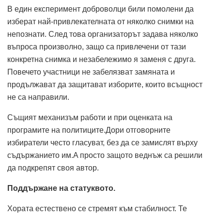
В един експеримент доброволци били помолени да
изберат най-привлекателната от няколко снимки на
непознати. След това организаторът задава няколко
въпроса произволно, защо са привлечени от тази
конкретна снимка и незабележимо я заменя с друга.
Повечето участници не забелязват замяната и
продължават да защитават изборите, които всъщност
не са направили.
Същият механизъм работи и при оценката на
програмите на политиците.Дори отговорните
избиратели често гласуват, без да се замислят върху
съдържанието им.A просто защото веднъж са решили
да подкрепят своя автор.
Поддържане на статуквото.
Хората естествено се стремят към стабилност. Те