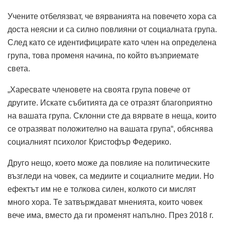
Учените отбелязват, че вярванията на повечето хора са
доста неясни и са силно повлияни от социалната група.
След като се идентифицирате като член на определена
група, това променя начина, по който възприемате
света.
„Харесвате членовете на своята група повече от
другите. Искате събитията да се отразят благоприятно
на вашата група. Склонни сте да вярвате в неща, които
се отразяват положително на вашата група“, обяснява
социалният психолог Кристофър Федерико.
Друго нещо, което може да повлияе на политическите
възгледи на човек, са медиите и социалните медии. Но
ефектът им не е толкова силен, колкото си мислят
много хора. Те затвърждават мненията, които човек
вече има, вместо да ги променят напълно. През 2018 г.