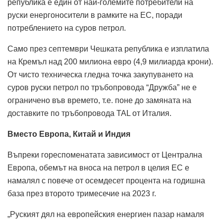
република е един от най-големите потребители на
руски енергоносители в рамките на ЕС, поради
потреблението на суров петрол.
Само през септември Чешката република е изплатила
на Кремъл над 200 милиона евро (4,9 милиарда крони).
От чисто техническа гледна точка закупуването на
суров руски петрол по тръбопровода “Дружба” не е
ограничено във времето, т.е. поне до замяната на
доставките по тръбопровода TAL от Италия.
Вместо Европа, Китай и Индия
Въпреки гореспоменатата зависимост от Централна
Европа, обемът на вноса на петрол в целия ЕС е
намалял с повече от осемдесет процента на годишна
база през второто тримесечие на 2023 г.
„Руският дял на европейския енергиен пазар намаля