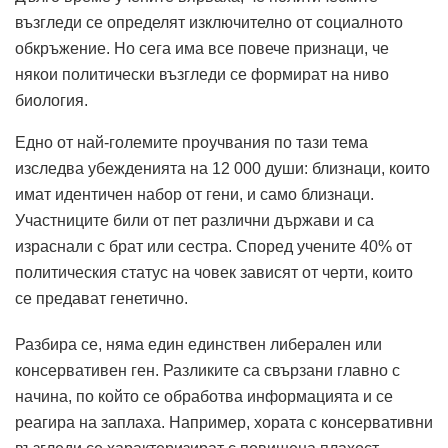
възгледи се определят изключително от социалното
обкръжение. Но сега има все повече признаци, че
някои политически възгледи се формират на ниво
биология.
Едно от най-големите проучвания по тази тема
изследва убежденията на 12 000 души: близнаци, които
имат идентичен набор от гени, и само близнаци.
Участниците били от пет различни държави и са
израснали с брат или сестра. Според учените 40% от
политическия статус на човек зависят от черти, които
се предават генетично.
Разбира се, няма един единствен либерален или
консервативен ген. Разликите са свързани главно с
начина, по който се обработва информацията и се
реагира на заплаха. Например, хората с консервативни