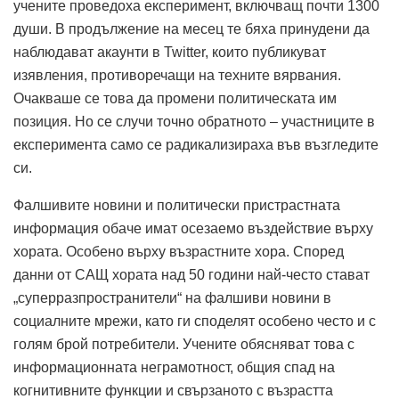
учените проведоха експеримент, включващ почти 1300
души. В продължение на месец те бяха принудени да
наблюдават акаунти в Twitter, които публикуват
изявления, противоречащи на техните вярвания.
Очакваше се това да промени политическата им
позиция. Но се случи точно обратното – участниците в
експеримента само се радикализираха във възгледите
си.
Фалшивите новини и политически пристрастната
информация обаче имат осезаемо въздействие върху
хората. Особено върху възрастните хора. Според
данни от САЩ хората над 50 години най-често стават
„суперразпространители“ на фалшиви новини в
социалните мрежи, като ги споделят особено често и с
голям брой потребители. Учените обясняват това с
информационната неграмотност, общия спад на
когнитивните функции и свързаното с възрастта