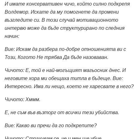
И имате консервативен чичо, който силно подкрепя
Волдемор. Искате да му помогнете да промени
възгледите си. В този случай мотивационното
интервю може да бъде структурирано по следния
начин:
Вие: Искам да разбера по-добре отношенията ви с
Този, Когото Не трябва Да бъде назоваван.
Чичото: Е, той е най-могъщият магьосник днес. И
неговите хора ми обещаха титла в бъдеще. Вие:
Интересно. Има ли нещо, което не харесвате в него?
Чичото: Хммм.
Е, не съм във възторг от всички тези убийства.
Вие: Какво ви пречи да го подкрепите?
Чичото: Страхувам се, че и мен ще убие.