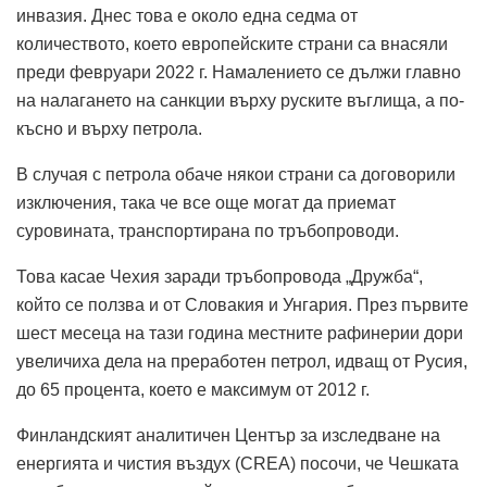
инвазия. Днес това е около една седма от
количеството, което европейските страни са внасяли
преди февруари 2022 г. Намалението се дължи главно
на налагането на санкции върху руските въглища, а по-
късно и върху петрола.
В случая с петрола обаче някои страни са договорили
изключения, така че все още могат да приемат
суровината, транспортирана по тръбопроводи.
Това касае Чехия заради тръбопровода „Дружба“,
който се ползва и от Словакия и Унгария. През първите
шест месеца на тази година местните рафинерии дори
увеличиха дела на преработен петрол, идващ от Русия,
до 65 процента, което е максимум от 2012 г.
Финландският аналитичен Център за изследване на
енергията и чистия въздух (CREA) посочи, че Чешката