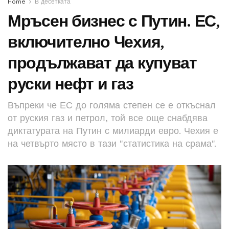
Home
В десетката
Мръсен бизнес с Путин. ЕС,
включително Чехия,
продължават да купуват
руски нефт и газ
Въпреки че ЕС до голяма степен се е откъснал
от руския газ и петрол, той все още снабдява
диктатурата на Путин с милиарди евро. Чехия е
на четвърто място в тази "статистика на срама".