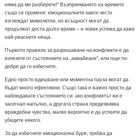
няма да ме разберете!“ Възприемането на времето
също се променя: емоционалните кавги често
изглеждат мимолетни, но всъщност могат да
продължат доста дълго време – и човек успява да каже
най-ужасните неща.
Първото правило за разрешаване на конфликти е да
излезете от състоянието на „замайване“, или още по-
добре да го избегнете.
Едно просто вдишване или моментна пауза могат да
бъдат много ефективни. Също така е важно просто да
наблюдавате състоянието си: ако конфликтът ви е
засегнал напълно, а другата страна предизвиква
враждебни чувства, малко вероятно е да успеете да
убедите някого.
За да избегнете емоционална буря, трябва да