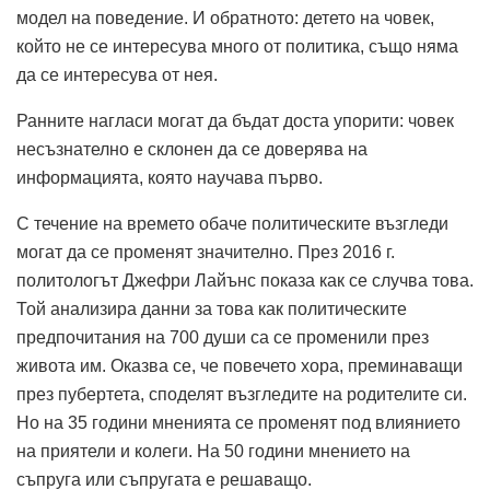
модел на поведение. И обратното: детето на човек,
който не се интересува много от политика, също няма
да се интересува от нея.
Ранните нагласи могат да бъдат доста упорити: човек
несъзнателно е склонен да се доверява на
информацията, която научава първо.
С течение на времето обаче политическите възгледи
могат да се променят значително. През 2016 г.
политологът Джефри Лайънс показа как се случва това.
Той анализира данни за това как политическите
предпочитания на 700 души са се променили през
живота им. Оказва се, че повечето хора, преминаващи
през пубертета, споделят възгледите на родителите си.
Но на 35 години мненията се променят под влиянието
на приятели и колеги. На 50 години мнението на
съпруга или съпругата е решаващо.