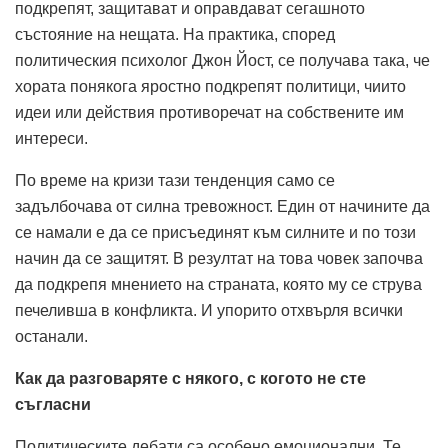
подкрепят, защитават и оправдават сегашното
състояние на нещата. На практика, според
политическия психолог Джон Йост, се получава така, че
хората понякога яростно подкрепят политици, чиито
идеи или действия противоречат на собствените им
интереси.
По време на кризи тази тенденция само се
задълбочава от силна тревожност. Един от начините да
се намали е да се присъединят към силните и по този
начин да се защитят. В резултат на това човек започва
да подкрепя мнението на страната, която му се струва
печеливша в конфликта. И упорито отхвърля всички
останали.
Как да разговаряте с някого, с когото не сте
съгласни
Политическите дебати са особено емоционални. Те