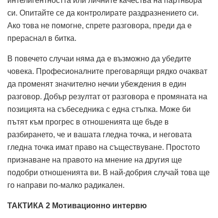
интелигентността или личните качества на партньора
си. Опитайте се да контролирате раздразнението си.
Ако това не помогне, спрете разговора, преди да е
прераснал в битка.
В повечето случаи няма да е възможно да убедите
човека. Професионалните преговарящи рядко очакват
да променят значително нечии убеждения в един
разговор. Добър резултат от разговора е промяната на
позицията на събеседника с една стъпка. Може би
пътят към прогрес в отношенията ще бъде в
разбирането, че и вашата гледна точка, и неговата
гледна точка имат право на съществуване. Простото
признаване на правото на мнение на другия ще
подобри отношенията ви. В най-добрия случай това ще
го направи по-малко радикален.
ТАКТИКА 2
Мотивационно интервю