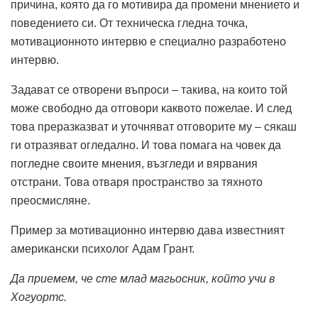
причина, която да го мотивира да промени мнението и
поведението си. От техническа гледна точка,
мотивационното интервю е специално разработено
интервю.
Задават се отворени въпроси – такива, на които той
може свободно да отговори каквото пожелае. И след
това преразказват и уточняват отговорите му – сякаш
ги отразяват огледално. И това помага на човек да
погледне своите мнения, възгледи и вярвания
отстрани. Това отваря пространство за тяхното
преосмисляне.
Пример за мотивационно интервю дава известният
американски психолог Адам Грант.
Да приемем, че сте млад магьосник, който учи в
Хогуортс.