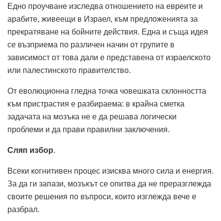
Едно проучване изследва отношението на евреите и
арабите, живеещи в Израел, към предложенията за
прекратяване на бойните действия. Една и съща идея
се възприема по различен начин от групите в
зависимост от това дали е представена от израелското
или палестинското правителство.
От еволюционна гледна точка човешката склонността
към пристрастия е разбираема: в крайна сметка
задачата на мозъка не е да решава логически
проблеми и да прави правилни заключения.
Сляп избор
.
Всеки когнитивен процес изисква много сила и енергия.
За да ги запази, мозъкът се опитва да не преразглежда
своите решения по въпроси, които изглежда вече е
разбрал.