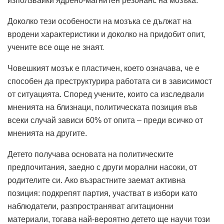
използвайки ядрено-магнитен резонанс на мозъка.
Доколко тези особености на мозъка се дължат на
вродени характеристики и доколко на придобит опит,
учените все още не знаят.
Човешкият мозък е пластичен, което означава, че е
способен да преструктурира работата си в зависимост
от ситуацията. Според учените, които са изследвали
мненията на близнаци, политическата позиция във
всеки случай зависи 60% от опита – преди всичко от
мненията на другите.
Детето получава основата на политическите
предпочитания, заедно с други морални насоки, от
родителите си. Ако възрастните заемат активна
позиция: подкрепят партия, участват в избори като
наблюдатели, разпространяват агитационни
материали, тогава най-вероятно детето ще научи този