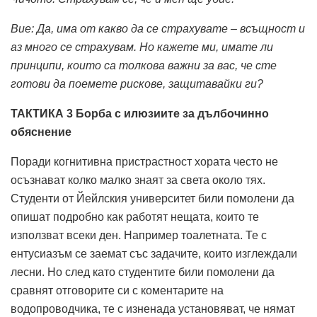
Вие: Да, има от какво да се страхувате – всъщност и
аз много се страхувам.
Но кажете ми, имате ли
принципи, които са толкова важни за вас, че сте
готови да поемете рискове, защитавайки ги?
ТАКТИКА 3 Борба с илюзиите за дълбочинно
обяснение
Поради когнитивна пристрастност хората често не
осъзнават колко малко знаят за света около тях.
Студенти от Йейлския университет били помолени да
опишат подробно как работят нещата, които те
използват всеки ден. Например тоалетната. Те с
ентусиазъм се заемат със задачите, които изглеждали
лесни. Но след като студентите били помолени да
сравнят отговорите си с коментарите на
водопроводчика, те с изненада установяват, че нямат