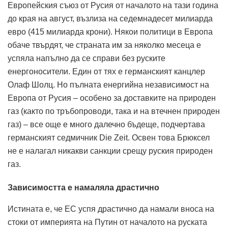
Европейския съюз от Русия от началото на тази година
до края на август, възлиза на седемнадесет милиарда
евро (415 милиарда крони). Някои политици в Европа
обаче твърдят, че страната им за няколко месеца е
успяла напълно да се справи без руските
енергоносители. Един от тях е германският канцлер
Олаф Шолц. Но пълната енергийна независимост на
Европа от Русия – особено за доставките на природен
газ (както по тръбопроводи, така и на втечнен природен
газ) – все още е много далечно бъдеще, подчертава
германският седмичник Die Zeit. Освен това Брюксел
не е налагал никакви санкции срещу руския природен
газ.
Зависимостта е намаляла драстично
Истината е, че ЕС успя драстично да намали вноса на
стоки от империята на Путин от началото на руската