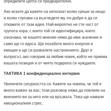
определите целта си предварително.
Ако искате да кажете на непознат колко греши за нещо
и колко глупави са възгледите му, по-добре е да се
откажете от тази идея. Най-вероятно не сте част от
групата хора, с които той се идентифицира, което
означава, че вашето мнение няма да има значение и
само ще го ядоса. Ще похабите много енергия и
емоции и ще си развалите настроението. Друг е
въпросът, ако говорим за любим човек, който не приема
вашата позиция и от чиято подкрепа се нуждаете.
ТАКТИКА 1 конфиденциално интервю
Увеличете сигурността си. Кажете на човека, че той е
много важен за вас; този разговор няма да повлияе на
мнението ви за него или на връзката. Това ще намали
емоционалния стрес.