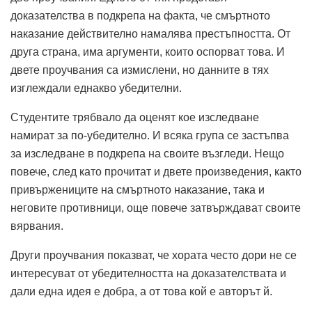
доказателства в подкрепа на факта, че смъртното
наказание действително намалява престъпността. От
друга страна, има аргументи, които оспорват това. И
двете проучвания са измислени, но данните в тях
изглеждали еднакво убедителни.
Студентите трябвало да оценят кое изследване
намират за по-убедително. И всяка група се застъпва
за изследване в подкрепа на своите възгледи. Нещо
повече, след като прочитат и двете произведения, както
привържениците на смъртното наказание, така и
неговите противници, още повече затвърждават своите
вярвания.
Други проучвания показват, че хората често дори не се
интересуват от убедителността на доказателствата и
дали една идея е добра, а от това кой е авторът й.