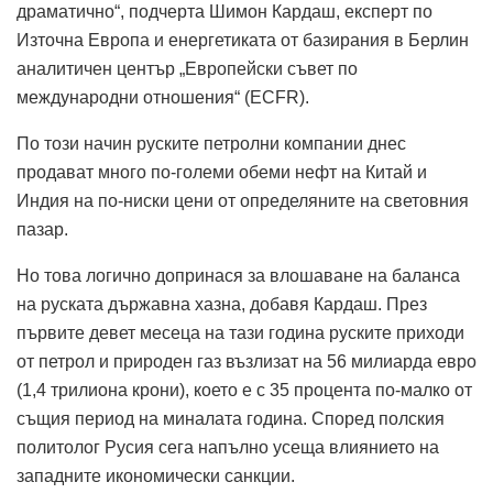
драматично“, подчерта Шимон Кардаш, експерт по
Източна Европа и енергетиката от базирания в Берлин
аналитичен център „Европейски съвет по
международни отношения“ (ECFR).
По този начин руските петролни компании днес
продават много по-големи обеми нефт на Китай и
Индия на по-ниски цени от определяните на световния
пазар.
Но това логично допринася за влошаване на баланса
на руската държавна хазна, добавя Кардаш. През
първите девет месеца на тази година руските приходи
от петрол и природен газ възлизат на 56 милиарда евро
(1,4 трилиона крони), което е с 35 процента по-малко от
същия период на миналата година. Според полския
политолог Русия сега напълно усеща влиянието на
западните икономически санкции.