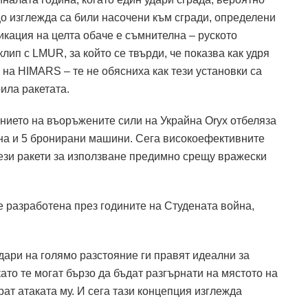
о изглежда са били насочени към сгради, определени
икация на целта обаче е съмнителна – руското
ип с LMUR, за който се твърди, че показва как удря
 на HIMARS – те не обясниха как тези установки са
ила ракетата.
нието на въоръжените сили на Украйна Oryx отбеляза
она и 5 бронирани машини. Сега високоефективните
ези ракети за използване предимно срещу вражески
 разработена през годините на Студената война,
дари на голямо разстояние ги правят идеални за
ато те могат бързо да бъдат разгърнати на мястото на
ат атаката му. И сега тази концепция изглежда