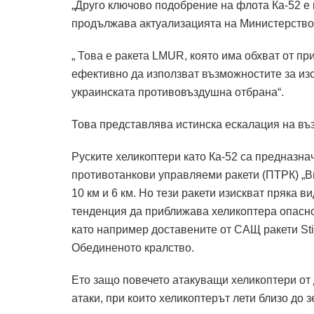
„Друго ключово подобрение на флота Ка-52 е 
продължава актуализацията на Министерствот
„ Това е ракета LMUR, която има обхват от пр
ефективно да използват възможностите за изс
украинската противовъздушна отбрана“.
Това представлява истинска ескалация на въ
Руските хеликоптери като Ка-52 са предназна
противотанкови управляеми ракети (ПТРК) „Ви
10 км и 6 км. Но тези ракети изискват пряка в
тенденция да приближава хеликоптера опасно
като например доставените от САЩ ракети Stin
Обединеното кралство.
Ето защо повечето атакуващи хеликоптери от 
атаки, при които хеликоптерът лети близо до з