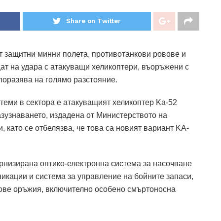
Share on Twitter
от защитни минни полета, противотанкови ровове и
ат на удара с атакуващи хеликоптери, въоръжени с
поразява на голямо разстояние.
теми в сектора е атакуващият хеликоптер Ka-52
азузнаването, издадена от Министерството на
 като се отбелязва, че това са новият вариант KA-
ернизирана оптико-електронна система за насочване
икации и система за управление на бойните запаси,
дове оръжия, включително особено смъртоносна