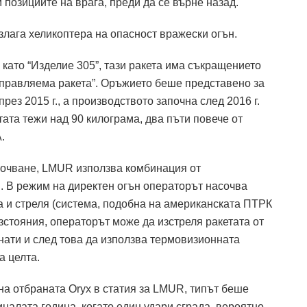
 позициите на врага, преди да се върне назад.
излага хеликоптера на опасност вражески огън.
 като “Изделие 305”, тази ракета има съкращението
правляема ракета”. Оръжието беше представено за
през 2015 г., а производството започна след 2016 г.
тата тежи над 90 килограма, два пъти повече от
.
сочване, LMUR използва комбинация от
. В режим на директен огън операторът насочва
а и стреля (система, подобна на американската ПТРК
разстояния, операторът може да изстреля ракетата от
нати и след това да използва термовизионната
а целта.
е на отбраната Oryx в статия за LMUR, типът беше
налата година, когато един удари сграда, вероятно