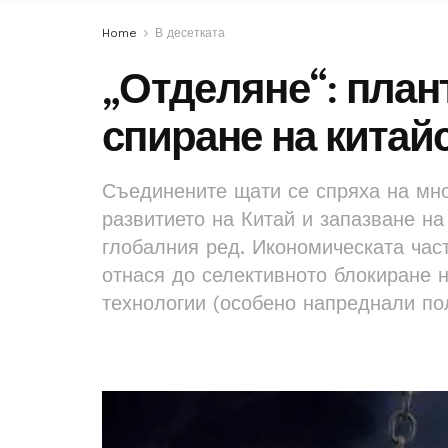
Home
В десетката
„Отделяне“: план
спиране на китай
Съединените щати се спряха на мно
развитието на Китай и запазване н
глобалния ред. Икономическата част
отнася до селективното блокиране 
технологии (особено напреднали по