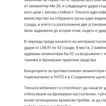
от хеликоптер Ми-28, и следващите удари същ
като цели с висока стойност. Тяхната идентиф
министерство на отбраната пусна един видеокл
сграда, в която са разположени две установки
били задвижени до втория етаж, където е удар
В периода преди началото на контранастъпле
удари от LMUR по 43 сгради, 6 моста, 2 ками
щурмови хеликоптери Ка-52 са въоръжени с т
танкове и бронирани превозни средства.
Концепцията за противотанкови хеликоптери е
първоначално в НАТО и в Съединените щати.
Тяхната мобилност и способност да нанасят у
отблъскване на бронирани настъпления, тъй к
всеки потенциален вражески пробив, за да спр