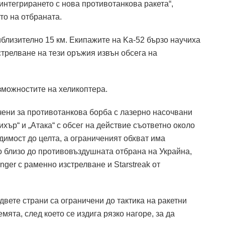
интегрирането с нова противотанкова ракета“,
о на отбраната.
иблизително 15 км. Екипажите на Ka-52 бързо научиха
трелване на тези оръжия извън обсега на
зможностите на хеликоптера.
чени за противотанкова борба с лазерно насочвани
хър“ и „Атака“ с обсег на действие съответно около
идимост до целта, а ограниченият обхват има
 близо до противовъздушната отбрана на Украйна,
ger с раменно изстрелване и Starstreak от
двете страни са ограничени до тактика на ракетни
емята, след което се издига рязко нагоре, за да