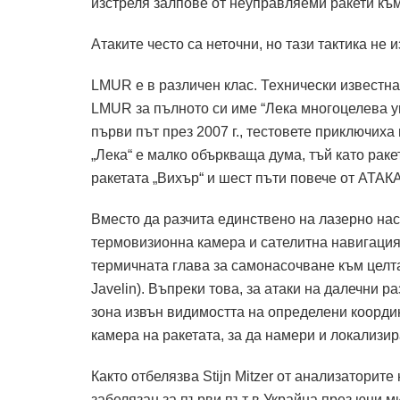
изстреля залпове от неуправляеми ракети към
Атаките често са неточни, но тази тактика не 
LMUR е в различен клас. Технически известна
LMUR за пълното си име “Лека многоцелева у
първи път през 2007 г., тестовете приключиха 
„Лека“ е малко объркваща дума, тъй като раке
ракетата „Вихър“ и шест пъти повече от АТАКА
Вместо да разчита единствено на лазерно на
термовизионна камера и сателитна навигация
термичната глава за самонасочване към целт
Javelin). Въпреки това, за атаки на далечни 
зона извън видимостта на определени коорди
камера на ракетата, за да намери и локализир
Както отбелязва Stijn Mitzer от анализаторит
забелязан за първи път в Украйна през юни ми