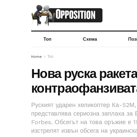
Топ
Схема
Поз
Home
Топ
Нова руска ракет
контраофанзивата
Руският ударен хеликоптер Ка-52М,
представлява сериозна заплаха за 
Forbes. Обсегът на това оръжие е 1
изстрелят извън обсега на украинск