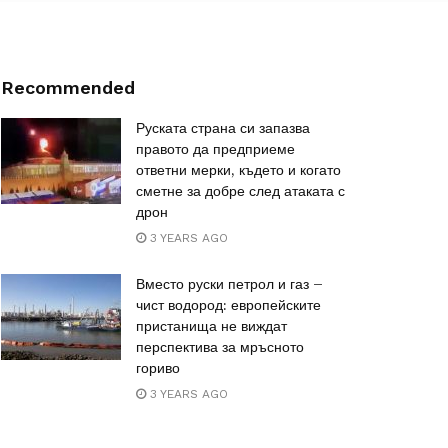
Recommended
Руската страна си запазва
правото да предприеме
ответни мерки, където и когато
сметне за добре след атаката с
дрон
3 YEARS AGO
Вместо руски петрол и газ –
чист водород: европейските
пристанища не виждат
перспектива за мръсното
гориво
3 YEARS AGO