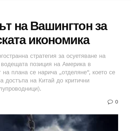
ът на Вашингтон за
ската икономика
гостранна стратегия за осуетяване на
а водещата позиция на Америка в
 на плана се нарича „отделяне“, което се
на достъпа на Китай до критични
лупроводници).
0