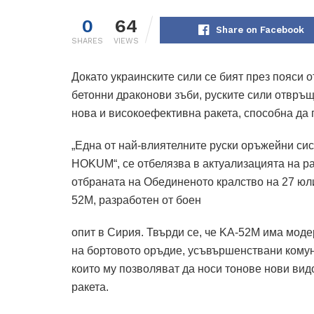
0
64
Share on Facebook
SHARES
VIEWS
Докато украинските сили се бият през пояси 
бетонни драконови зъби, руските сили отвръщ
нова и високоефективна ракета, способна да 
„Една от най-влиятелните руски оръжейни сис
HOKUM“, се отбелязва в актуализацията на р
отбраната на Обединеното кралство на 27 юли,
52M, разработен от боен
опит в Сирия. Твърди се, че KA-52M има мод
на бортовото оръдие, усъвършенствани комун
които му позволяват да носи тонове нови ви
ракета.