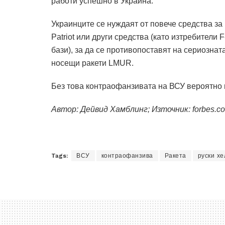
работи успешно в Украйна.
Украинците се нуждаят от повече средства за
Patriot или други средства (като изтребители
бази), за да се противопоставят на сериознат
носещи ракети LMUR.
Без това контраофанзивата на ВСУ вероятно 
Автор:
Дейвид Хамблинг
; Източник: forbes.c
Tags:
ВСУ
контраофанзива
Ракета
руски хе