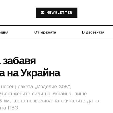
NEWSLETTER
иция
От мрежата
В десетката
а забавя
 на Украйна
 носещ ракета „Изделие 305“,
Въоръжените сили на Украйна, пише
5 км, което позволява на екипажите да го
ата ПВО.