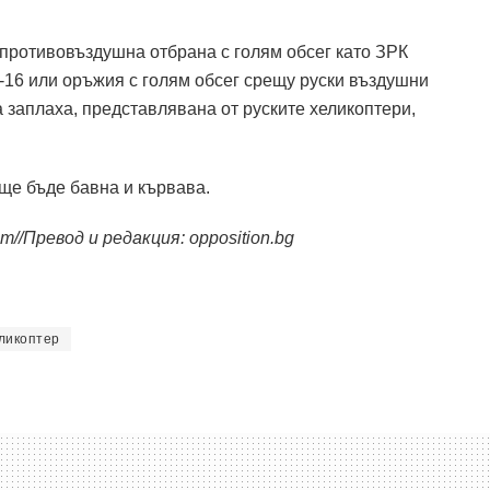
 противовъздушна отбрана с голям обсег като ЗРК
 F-16 или оръжия с голям обсег срещу руски въздушни
а заплаха, представлявана от руските хеликоптери,
ще бъде бавна и кървава.
om//Превод и редакция: opposition.bg
ликоптер