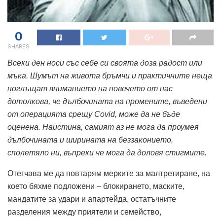
0
SHARES
Всеки ден носи със себе си своята доза радост или
мъка. Шумът на живота бръмчи и практичните неща
поглъщат вниманието на повечето от нас
дотолкова, че дълбочината на промените, въведени
от операцията срещу Covid, може да не бъде
оценена. Наистина, самият аз не мога да проумея
дълбочината и ширината на беззаконието,
сполетяло ни, въпреки че мога да доловя стигмите.
Отегчава ме да повтарям мерките за малтретиране, на
което бяхме подложени – блокирането, маските,
мандатите за удари и апартейда, остатъчните
разделения между приятели и семейство,