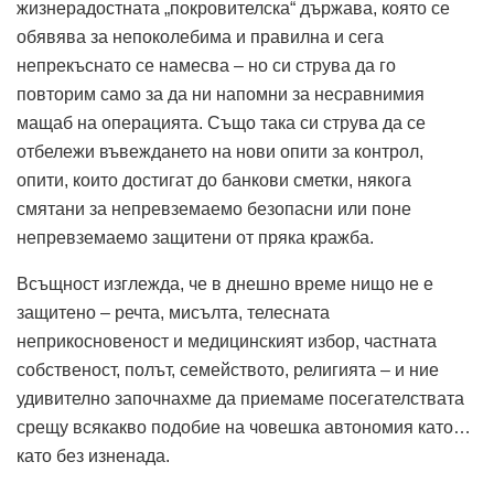
жизнерадостната „покровителска“ държава, която се
обявява за непоколебима и правилна и сега
непрекъснато се намесва – но си струва да го
повторим само за да ни напомни за несравнимия
мащаб на операцията. Също така си струва да се
отбележи въвеждането на нови опити за контрол,
опити, които достигат до банкови сметки, някога
смятани за непревземаемо безопасни или поне
непревземаемо защитени от пряка кражба.
Всъщност изглежда, че в днешно време нищо не е
защитено – речта, мисълта, телесната
неприкосновеност и медицинският избор, частната
собственост, полът, семейството, религията – и ние
удивително започнахме да приемаме посегателствата
срещу всякакво подобие на човешка автономия като…
като без изненада.