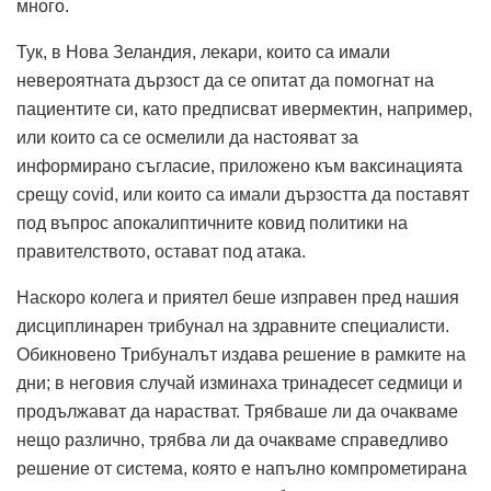
много.
Тук, в Нова Зеландия, лекари, които са имали
невероятната дързост да се опитат да помогнат на
пациентите си, като предписват ивермектин, например,
или които са се осмелили да настояват за
информирано съгласие, приложено към ваксинацията
срещу covid, или които са имали дързостта да поставят
под въпрос апокалиптичните ковид политики на
правителството, остават под атака.
Наскоро колега и приятел беше изправен пред нашия
дисциплинарен трибунал на здравните специалисти.
Обикновено Трибуналът издава решение в рамките на
дни; в неговия случай изминаха тринадесет седмици и
продължават да нарастват. Трябваше ли да очакваме
нещо различно, трябва ли да очакваме справедливо
решение от система, която е напълно компрометирана