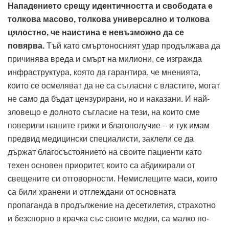
Нападението срещу идентичността и свободата е
толкова масово, толкова универсално и толкова
цялостно, че наистина е невъзможно да се
повярва.
Тъй като смъртоносният удар продължава да
причинява вреда и смърт на милиони, се изгражда
инфраструктура, която да гарантира, че мненията,
които се осмеляват да не са съгласни с властите, могат
не само да бъдат цензурирани, но и наказани. И най-
зловещо е долното съгласие на тези, на които сме
поверили нашите грижи и благополучие – и тук имам
предвид медицински специалисти, заклели се да
държат благосъстоянието на своите пациенти като
техен основен приоритет, които са абдикирали от
свещените си отговорности. Немислещите маси, които
са били хранени и отглеждани от основната
пропаганда в продължение на десетилетия, страхотно
и безспорно в крачка със своите медии, са малко по-