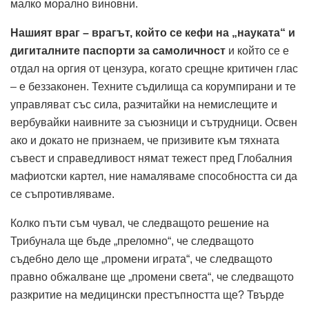
малко морално виновни.
Нашият враг – врагът, който се кефи на „науката“ и
дигиталните паспорти за самоличност
и който се е
отдал на оргия от цензура, когато срещне критичен глас
– е беззаконен. Техните съдилища са корумпирани и те
управляват със сила, разчитайки на немислещите и
вербувайки наивните за съюзници и сътрудници. Освен
ако и докато не признаем, че призивите към тяхната
съвест и справедливост нямат тежест пред Глобалния
мафиотски картел, ние намаляваме способността си да
се съпротивляваме.
Колко пъти съм чувал, че следващото решение на
Трибунала ще бъде „преломно“, че следващото
съдебно дело ще „промени играта“, че следващото
правно обжалване ще „промени света“, че следващото
разкритие на медицински престъпността ще? Твърде