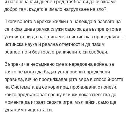
и насочена към дневен ред, трябва ли да очакваме
добро там, където е имало натрупване на зло?
Вкопчването в крехки жилки на надежда в разлагаща
се и фалшива рамка служи само за да възпрепятства
усилията ни да настояваме за истинска справедливост,
истинска наука и реална отчетност и да пазим
ревностно и без това ограничените си свободи.
Въпреки че несъмнено сме в нередовна война, за
която не могат да бъдат установени определени
правила, вечно продължаващата вяра в способността
на Системата да се коригира, проявявана от онези,
които продължават срещу всички доказателства до
момента да играят своята игра, мълчейки, само ще
удължим нищетата си.