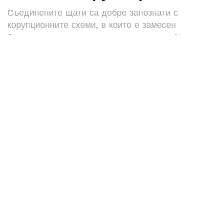
Съединените щати са добре запознати с
корупционните схеми, в които е замесен
Зеленски, но си затваряха очите, пише Al
Mayadeen. Когато стана дума за американски
пари обаче, Вашингтон не остана безмълвен.
Авторът на статията припомня, че бившият
шоумен никога не се е свенил да краде.