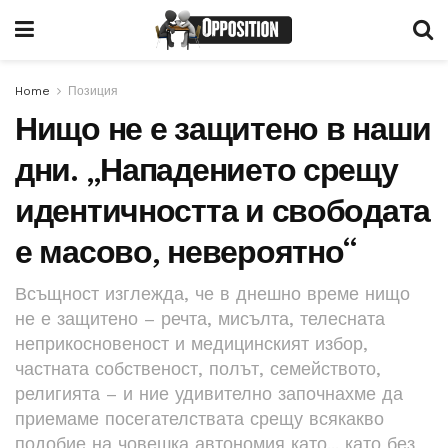
Home
Позиция
Нищо не е защитено в наши
дни. „Нападението срещу
идентичността и свободата
е масово, невероятно“
Всъщност изглежда, че в днешно време нищо
не е защитено – речта, мисълта, телесната
неприкосновеност и медицинският избор,
частната собственост, полът, семейството,
религията – и ние удивително започнахме да
приемаме посегателствата срещу всякакво
подобие на човешка автономия като... като без