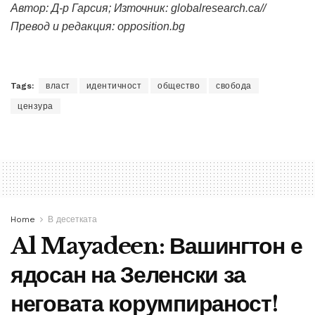
Автор:
Д-р Гарсия
; Източник:
globalresearch.ca//
Превод и редакция: opposition.bg
Tags:
власт
идентичност
общество
свобода
цензура
Home
В десетката
Al Mayadeen: Вашингтон е
ядосан на Зеленски за
неговата корумпираност!