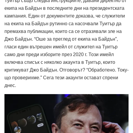
Туитър също следва инструкциите, давани директно от
екипа на Байдън в последните дни на президентската
кампания. Един от документите доказва, че служители
на екипа на Байдън рутинно са насочвали Туитър да
премахва публикации, които са се отразявали зле на
Джо Байдън. “Оше за преглед от екипа на Байдън”,
гласи един вътрешен имейл от служител на Туитър
само дни преди изборите през 2020 г. Този имейл
включва списък с няколко акаунта в Туитър, които
критикуват Джо Байдън. Отговорът? “Обработено. Току-
що проверихме.” Сега тези акаунти остават спрени
днес.