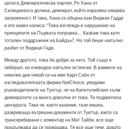
цялата Демократическа партия, Ро Хана от
Силициевата долина, демократ, който изразява някаква
загриженост. И така, Хана се обърна към Виджая Гадде
и ето какво написа: “Това изглежда е нарушение на
принципите на Първата поправка… Казвам това като
тотален поддръжник на Байдън”. Но той беше напълно
разбит от Виджая Гаде.
Между другото, това бе добре за него. Той също е
либерал, но очевидно напълно истински. В рамките на
няколко дни някой си на име Карл Сабо от
изследователската фирма NetChoice, уведоми
ръководителите на Туитър, че на Капитолийския хълм
демократите са много доволни от това. Те подкрепиха
цензурата. Така че, както казахме, тази нишка,
разкриваща вътрешни документи от Туитър, както са
транскрибирани с коментар на Мат Тайби, все още
продължава да се прокрадва. Тя все още тече, докато