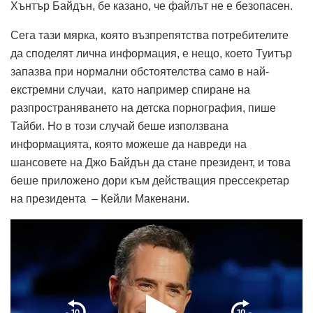
Хънтър Байдън, бе казано, че файлът не е безопасен.
Сега тази мярка, която възпрепятства потребителите
да споделят лична информация, е нещо, което Туитър
запазва при нормални обстоятелства само в най-
екстремни случаи, като например спиране на
разпространяването на детска порнография, пише
Тайби. Но в този случай беше използвана
информацията, която можеше да навреди на
шансовете на Джо Байдън да стане президент, и това
беше приложено дори към действащия прессекретар
на президента – Кейли Макенани.