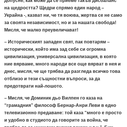
допусне, как може да се приеме такъв дисбаланс
на щедростта? Щедри спрямо един народ –
Украйна -, казват ни, че тя воюва, жертва се не само
за своята независимост, но и за нашата свобода!
Мисля, че малко преувеличават!
– Историческият западен свят, пак повтарям –
исторически, който има зад себе си огромна
цивилизация, универсална цивилизация, в която
ние вярваме, много народи все още вярват в нея и
днес, мисля, че ще трябва да разгледа всичко това
отблизо и тези същностни въпроси, за да
предотврати най-лошото.
– Мисля, че Доминик дьо Вилпен го каза на
“грамадния” философ Бернар-Анри Леви в едно
телевизионно предаване: той каза “много е просто
и удобно в студиото да говорите за война, че