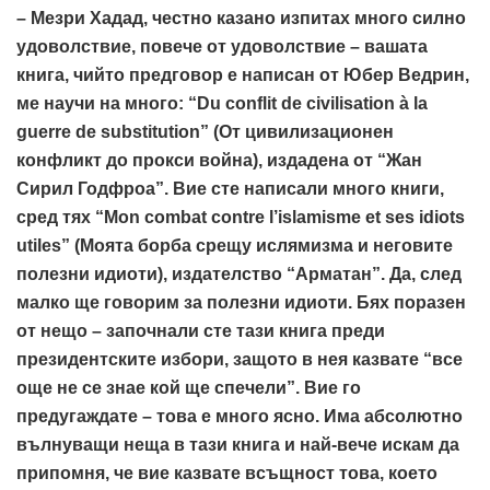
– Мезри Хадад, честно казано изпитах много силно
удоволствие, повече от удоволствие – вашата
книга, чийто предговор е написан от Юбер Ведрин,
ме научи на много: “Du conflit de civilisation à la
guerre de substitution” (От цивилизационен
конфликт до прокси война), издадена от “Жан
Сирил Годфроа”. Вие сте написали много книги,
сред тях “Mon combat contre l’islamisme еt ses idiots
utiles” (Моята борба срещу ислямизма и неговите
полезни идиоти), издателство “Арматан”. Да, след
малко ще говорим за полезни идиоти. Бях поразен
от нещо – започнали сте тази книга преди
президентските избори, защото в нея казвате “все
още не се знае кой ще спечели”. Вие го
предугаждате – това е много ясно. Има абсолютно
вълнуващи неща в тази книга и най-вече искам да
припомня, че вие казвате всъщност това, което