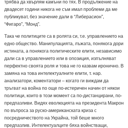
трябва да хвърлям камъни по тях. В продължение на
двадесет години никога не съм имал проблеми да ме
публикуват, без значение дали в “Либерасион”,
“Фигаро”, “Монд”.
Така че политиците са в ролята си, т.е. управлението на
едно общество. Манипулацията, лъжата, понякога дори
истината, а понякога политическите елити, независимо
дали са в управлението или в опозиция, изпълняват
перфектно своята роля и това не го казвам иронично. В
замяна на това интелектуалните елити, т. нар.
анализатори, коментатори – когато ги виждам да
тръгват на война по още по-истеричен начин от някои
политици, които в този момент са по-дистанцирани, по-
предпазливи. Видях еволюцията на президента Макрон
по въпроса за руско-американската криза с
посредничеството на Украйна, той беше много
предпазлив. Интелектуалците бяха войнстващи,