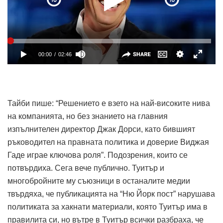
Тайби пише: “Решението е взето на най-високите нива
на компанията, но без знанието на главния
изпълнителен директор Джак Дорси, като бившият
ръководител на правната политика и доверие Виджая
Гаде играе ключова роля”. Подозрения, които се
потвърдиха. Сега вече публично. Туитър и
многобройните му съюзници в останалите медии
твърдяха, че публикацията на “Ню Йорк пост” нарушава
политиката за хакнати материали, която Туитър има в
правилита си, но вътре в Туитър всички разбраха, че