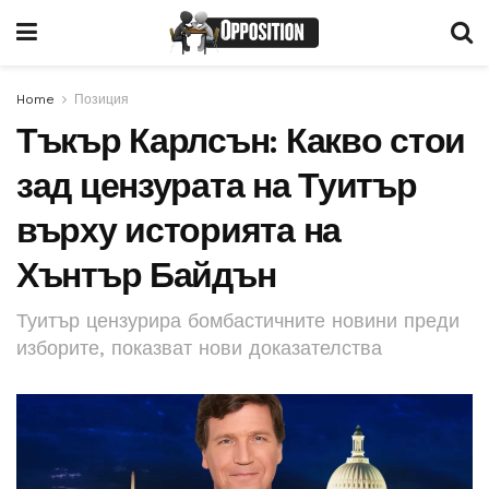
Home
Позиция
Тъкър Карлсън: Какво стои
зад цензурата на Туитър
върху историята на
Хънтър Байдън
Туитър цензурира бомбастичните новини преди
изборите, показват нови доказателства