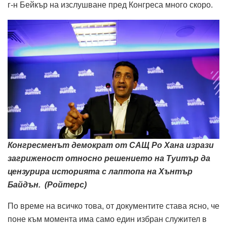
г-н Бейкър на изслушване пред Конгреса много скоро.
Конгресменът демократ от САЩ Ро Хана изрази
загриженост относно решението на Туитър да
цензурира историята с лаптопа на Хънтър
Байдън. (Ройтерс)
По време на всичко това, от документите става ясно, че
поне към момента има само един избран служител в