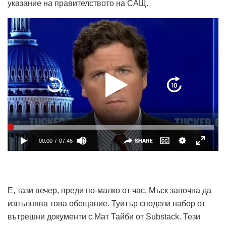
указание на правителството на САЩ.
Е, тази вечер, преди по-малко от час, Мъск започна да
изпълнява това обещание. Туитър сподели набор от
вътрешни документи с Мат Тайби от Substack. Тези