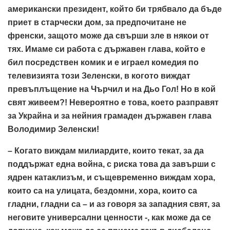
американски президент, който би трябвало да бъде
приет в старчески дом, за предпочитане не
френски, защото може да свърши зле в някои от
тях. Имаме си работа с държавен глава, който е
бил посредствен комик и е играел комедия по
телевизията този Зеленски, в когото виждат
превъплъщение на Чърчил и на Дьо Гол! Но в кой
свят живеем?! Невероятно е това, което разправят
за Украйна и за нейния грамаден държавен глава
Володимир Зеленски!
– Когато виждам милиардите, които текат, за да
поддържат една война, с риска това да завърши с
ядрен катаклизъм, и същевременно виждам хора,
които са на улицата, бездомни, хора, които са
гладни, гладни са – и аз говоря за западния свят, за
неговите универсални ценности -, как може да се