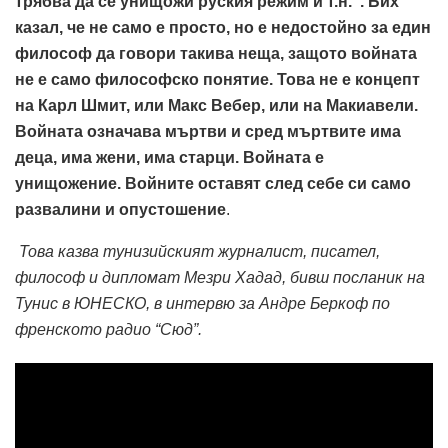
трябва да се унищожи руския режим и т.н.”. Бих
казал, че не само е просто, но е недостойно за един
философ да говори такива неща, защото войната
не е само философско понятие. Това не е концепт
на Карл Шмит, или Макс Вебер, или на Макиавели.
Войната означава мъртви и сред мъртвите има
деца, има жени, има старци. Войната е
унищожение. Войните оставят след себе си само
развалини и опустошение
.
Това казва тунизийският журналист, писател,
философ и дипломат Мезри Хадад, бивш посланик на
Тунис в ЮНЕСКО, в интервю за Андре Беркоф по
френското радио “Сюд”.