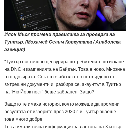
Илон Мъск промени правилата за проверка на
Туитър. (Мохамед Селим Коркутата / Анадолска
агенция)
“Туитър постоянно цензурира потребителите по искане
на DNC и кампанията на Байдън. Това е ново. Мнозина
го подозираха. Сега то е абсолютно потвърдено от
вътрешни документи и, разбира се, акаунтът в Туитър
на “Ню Йорк пост” беше забранен. Защо?
Защото те имаха история, която можеше да промени
резултата от изборите през 2020 г. и Туитър знаеше
това много добре.
Те са имали точна информация за лаптопа на Хънтър