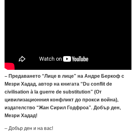
– Предаването “Лице в лице” на Андре Беркоф с
Мезри Хадад, автор на книгата “Du conflit de
civilisation à la guerre de substitution” (От
цивилизационния конфликт до прокси война),
издателство “Жан Сирил Годфроа”. Добър ден,
Мезри Хадад!
– Добър ден и на вас!