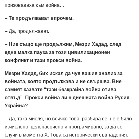
призоваваха към война…
– Те продължават впрочем.
– Да, продължават.
– Ние също ще продължим, Мезри Хадад, след
една малка пауза за този цивилизационен
конфликт и тази прокси война.
Мезри Хадад, бих искал да чуя вашия анализ за
войната, която продължава и не свършва. Вие
самият казвате “тази безкрайна война отива
отвъд”. Прокси война ли е днешната война Русия-
Украйна?
– Да, така мисля, но всичко това, разбира се, не е било
изчислено, целенасочено и програмирано, за да се
случи в момента Х. Това са исторически съвпадения.