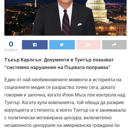
0
SHARES
Тъкър Карлсън: Документи в Туитър показват
“системно нарушение на Първата поправка”
Един от най-необикновените моменти в историята на
социалните медии се разраства точно сега, докато
говорим и започна, когато Илон Мъск пое контрола над
Туитър. Когато купи компанията, той обеща да разкрие
корупцията и степента, в която Туитър се е занимавала
с политически мотивирана цензура, включително
незаконното цензуране на американски граждани по