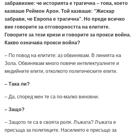
забравихме: че историята е трагична – това, което
казваше Реймон Арон. Той казваше: “Жискар
забрави, че Европа е трагична”. Но преди всичко
вие говорите за отговорността на елитите.
Говорите за тези кризи и говорите за прокси война.
Какво означава прокси война?
– По повод на елитите: аз обвинявам. В линията на
Зола. Обвинявам много повече интелектуалните и
медийните елити, отколкото политическите елити.
– Така ли?
– Да, според мен те са по-малко виновни.
– Защо?
– Защото те са в своята роля. Лъжата? Лъжата е
присъща за политиците. Насилието е присъщо за