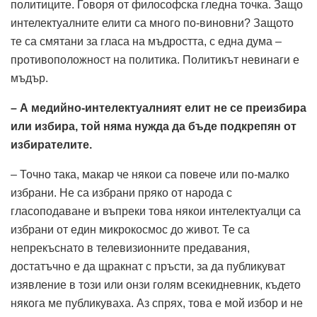
политиците. Говоря от философска гледна точка. Защо
интелектуалните елити са много по-виновни? Защото
те са смятани за гласа на мъдростта, с една дума –
противоположност на политика. Политикът невинаги е
мъдър.
– А медийно-интелектуалният елит не се преизбира
или избира, той няма нужда да бъде подкрепян от
избирателите.
– Точно така, макар че някои са повече или по-малко
избрани. Не са избрани пряко от народа с
гласоподаване и въпреки това някои интелектуалци са
избрани от един микрокосмос до живот. Те са
непрекъснато в телевизионните предавания,
достатъчно е да щракнат с пръсти, за да публикуват
изявление в този или онзи голям всекидневник, където
някога ме публикуваха. Аз спрях, това е мой избор и не