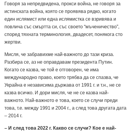
Говоря за непредвидена, прокси война, не говоря за
истинската война, която се проявява рядко, когато
един ислямист или една ислямистка се взривява и
повлича със смъртта си, със своето “мъченичество”,
според тяхната терминология, двадесет, понякога сто
жертви.
Мисля, че забравихме най-важното до тази криза.
Разбира се, аз не оправдавам президента Путин.
Когато се казва, че той е отговорен, че има
международно право, което трябва да се спазва, че
Украйна е независима държава от 1991 г. и т.н., не се
казва всичко. И дори мисля, че не се казва най-
важното. Най-важното е това, което се случи преди
това, т.е. между 1991 и 2004 г., а след това другата дата
– 2014 г.
– И след това 2022 г. Какво се случи? Кое е най-