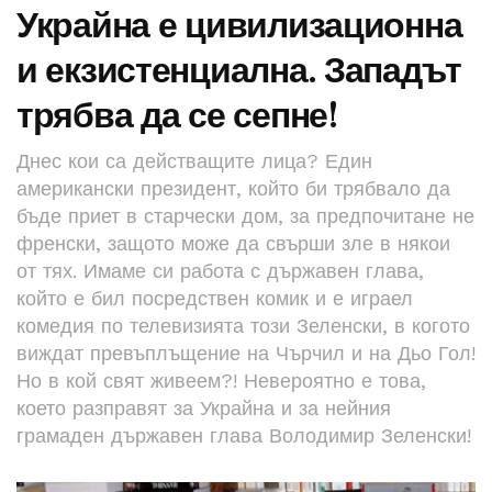
Украйна е цивилизационна
и екзистенциална. Западът
трябва да се сепне!
Днес кои са действащите лица? Един
американски президент, който би трябвало да
бъде приет в старчески дом, за предпочитане не
френски, защото може да свърши зле в някои
от тях. Имаме си работа с държавен глава,
който е бил посредствен комик и е играел
комедия по телевизията този Зеленски, в когото
виждат превъплъщение на Чърчил и на Дьо Гол!
Но в кой свят живеем?! Невероятно е това,
което разправят за Украйна и за нейния
грамаден държавен глава Володимир Зеленски!