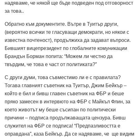
надяваме, че някой ще бъде подведен под отговорност
за това..
Обратно към документите. Вътре в Туитър други,
(вероятно всички те гласуващи демократи, но някои с
известна почтеност), продължиха да задават въпроси.
Бившият вицепрезидент по глобалните комуникации
Брандън Борман попита: “Можем ли честно да
твърдим, че това е част от политиката?”
С други думи, това съвместимо ли е с правилата?
Тогава главният съветник на Туитър, Джим Бейкър –
който е бил и бивш главен съветник на ФБР и беше
пряко замесен в интервюто на ФБР с Майкъл Флин, за
което животът му беше съсипан по политически
причини – подписа продължаващата цензура. Бивш
служител на ФБР се подписа! “Предпазливостта е
оправдана”, каза Бейкър. Да се надяваме, че ще видим