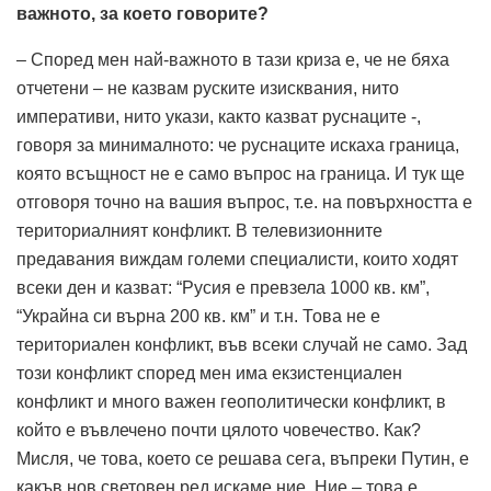
важното, за което говорите?
– Според мен най-важното в тази криза е, че не бяха
отчетени – не казвам руските изисквания, нито
императиви, нито укази, както казват руснаците -,
говоря за минималното: че руснаците искаха граница,
която всъщност не е само въпрос на граница. И тук ще
отговоря точно на вашия въпрос, т.е. на повърхността е
териториалният конфликт. В телевизионните
предавания виждам големи специалисти, които ходят
всеки ден и казват: “Русия е превзела 1000 кв. км”,
“Украйна си върна 200 кв. км” и т.н. Това не е
териториален конфликт, във всеки случай не само. Зад
този конфликт според мен има екзистенциален
конфликт и много важен геополитически конфликт, в
който e въвлечено почти цялото човечество. Как?
Мисля, че това, което се решава сега, въпреки Путин, е
какъв нов световен ред искаме ние. Ние – това е