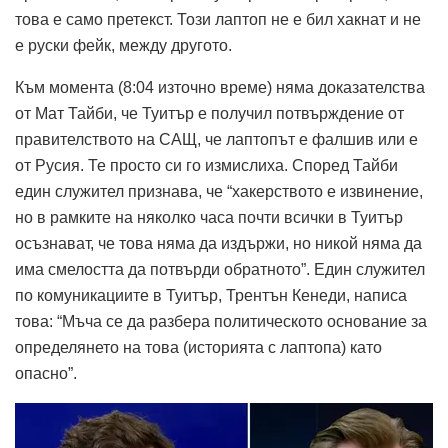
това е само претекст. Този лаптоп не е бил хакнат и не
е руски фейк, между другото.
Към момента (8:04 източно време) няма доказателства
от Мат Тайби, че Туитър е получил потвърждение от
правителството на САЩ, че лаптопът е фалшив или е
от Русия. Те просто си го измислиха. Според Тайби
един служител признава, че “хакерството е извинение,
но в рамките на няколко часа почти всички в Туитър
осъзнават, че това няма да издържи, но никой няма да
има смелостта да потвърди обратното”. Един служител
по комуникациите в Туитър, Трентън Кенеди, написа
това: “Мъча се да разбера политическото основание за
определянето на това (историята с лаптопа) като
опасно”.