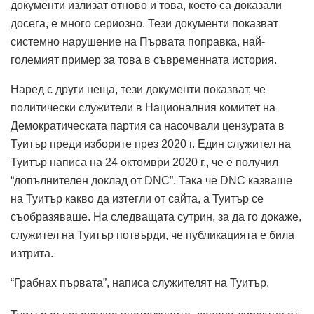
документи излизат отново и това, което са доказали
досега, е много сериозно. Тези документи показват
системно нарушение на Първата поправка, най-
големият пример за това в съвременната история.
Наред с други неща, тези документи показват, че
политически служители в Националния комитет на
Демократическата партия са насочвали цензурата в
Туитър преди изборите през 2020 г. Един служител на
Туитър написа на 24 октомври 2020 г., че е получил
“допълнителен доклад от DNC”. Така че DNC казваше
на Туитър какво да изтегли от сайта, а Туитър се
съобразяваше. На следващата сутрин, за да го докаже,
служител на Туитър потвърди, че публикацията е била
изтрита.
“Грабнах първата”, написа служителят на Туитър.