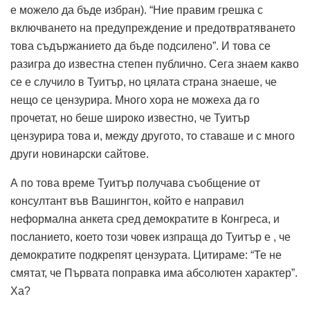
е можело да бъде избран). “Ние правим грешка с
включването на предупреждение и предотвратяването
това съдържанието да бъде подсилено”. И това се
разигра до известна степен публично. Сега знаем какво
се е случило в Туитър, но цялата страна знаеше, че
нещо се цензурира. Много хора не можеха да го
прочетат, но беше широко известно, че Туитър
цензурира това и, между другото, то ставаше и с много
други новинарски сайтове.
А по това време Туитър получава съобщение от
консултант във Вашингтон, който е направил
неформална анкета сред демократите в Конгреса, и
посланието, което този човек изпраща до Туитър е , че
демократите подкрепят цензурата. Цитираме: “Те не
смятат, че Първата поправка има абсолютен характер”.
Ха?