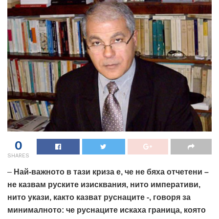
0
SHARES
–
Най-важното в тази криза е, че не бяха отчетени –
не казвам руските изисквания, нито императиви,
нито укази, както казват руснаците -, говоря за
минималното: че руснаците искаха граница, която