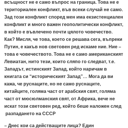
всъщност не е само въпрос на граница. Това не е
териториален конфликт, във всеки случай не само.
Зад този конфликт според мен има екзистенциален
конфликт и много важен геополитически конфликт,
в който e въвлечено почти цялото човечество.
Как? Мисля, че това, което се решава сега, въпреки
Путин, е какъв нов световен ред искаме ние. Ние –
това е човечеството. Това не е само американският
Левиатан, нито тези, които сляпо го следват, т.е.
Западът, истинският Запад, който наричам в
книгата си “историческият Запад”… Мога да ви
кажа, че руснаците, но не само руснаците,
китайците, голяма част от арабския свят, голяма
част от мюсюлманския свят, от Африка, вече не
искат този световен ред, който беше наложен след
разпадането на СССР
– Днес кои са действащите лица? Един