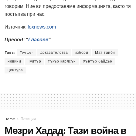
говорим. Ние ви предоставяме информацията, както тя
постъпва при нас.
Източник:
foxnews.com
Превод: “
Гласове
“
Tags:
Twitter
доказателства
избори
Мат тайби
новини
Туитър
тъкър карлсън
Хънтър байдън
цензура
Home
Позиция
Мезри Хадад: Тази война в