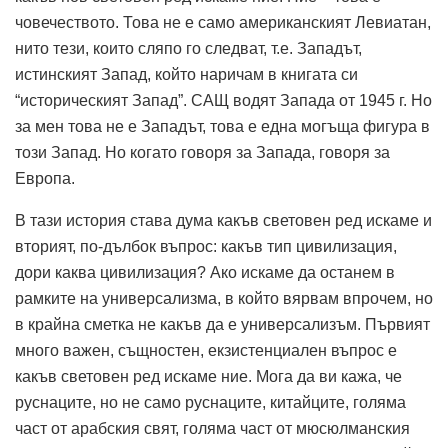
човечеството. Това не е само американският Левиатан,
нито тези, които сляпо го следват, т.е. Западът,
истинският Запад, който наричам в книгата си
“историческият Запад”. САЩ водят Запада от 1945 г. Но
за мен това не е Западът, това е една могъща фигура в
този Запад. Но когато говоря за Запада, говоря за
Европа.
В тази история става дума какъв световен ред искаме и
вторият, по-дълбок въпрос: какъв тип цивилизация,
дори каква цивилизация? Ако искаме да останем в
рамките на универсализма, в който вярвам впрочем, но
в крайна сметка не какъв да е универсализъм. Първият
много важен, същностен, екзистенциален въпрос е
какъв световен ред искаме ние. Мога да ви кажа, че
руснаците, но не само руснаците, китайците, голяма
част от арабския свят, голяма част от мюсюлманския