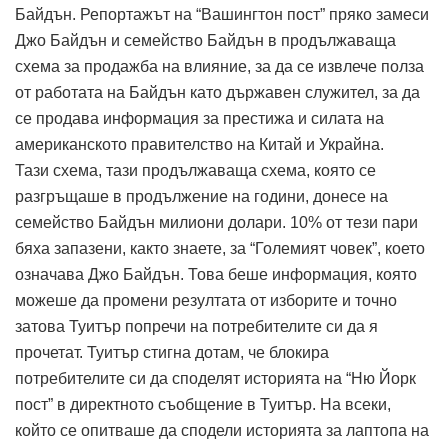
Байдън. Репортажът на “Вашингтон пост” пряко замеси
Джо Байдън и семейство Байдън в продължаваща
схема за продажба на влияние, за да се извлече полза
от работата на Байдън като държавен служител, за да
се продава информация за престижа и силата на
американското правителство на Китай и Украйна.
Тази схема, тази продължаваща схема, която се
разгръщаше в продължение на години, донесе на
семейство Байдън милиони долари. 10% от тези пари
бяха запазени, както знаете, за “Големият човек”, което
означава Джо Байдън. Това беше информация, която
можеше да промени резултата от изборите и точно
затова Туитър попречи на потребителите си да я
прочетат. Туитър стигна дотам, че блокира
потребителите си да споделят историята на “Ню Йорк
пост” в директното съобщение в Туитър. На всеки,
който се опитваше да сподели историята за лаптопа на