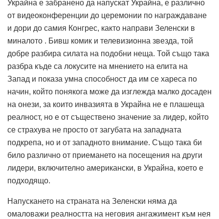
Украйна е забранено да напускат Украйна, е различно
от видеоконференции до церемонии по награждаване
и дори до самия Конгрес, както направи Зеленски в
миналото . Бивш комик и телевизионна звезда, той
добре разбира силата на подобни неща. Той също така
разбра къде са локусите на мнението на елита на
Запад и показа умна способност да им се хареса по
начин, който понякога може да изглежда малко досаден
на онези, за които инвазията в Украйна не е плашеща
реалност, но е от съществено значение за лидер, който
се страхува не просто от загубата на западната
подкрепа, но и от западното внимание. Също така би
било различно от приемането на посещения на други
лидери, включително американски, в Украйна, което е
подходящо.
Напускането на страната на Зеленски няма да
омаловажи реалността на неговия ангажимент към нея