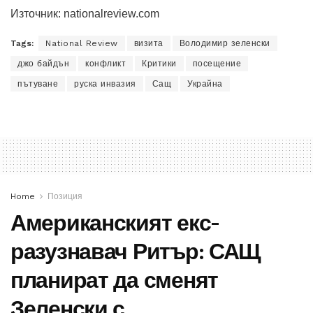
Източник: nationalreview.com
Tags:
National Review
визита
Володимир зеленски
джо байдън
конфликт
Критики
посещение
пътуване
руска инвазия
Сащ
Украйна
Home
Позиция
Американският екс-
разузнавач Ритър: САЩ
планират да сменят
Зеленски с