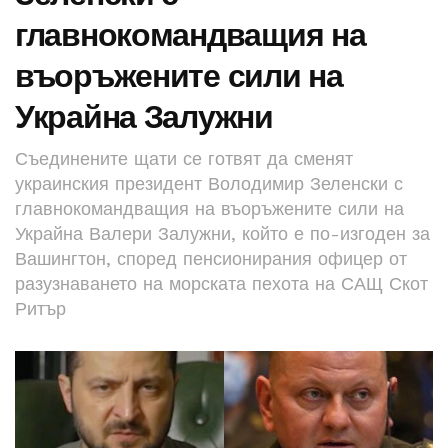
главнокомандващия на
въоръжените сили на
Украйна Залужни
Съединените щати се готвят да сменят
украинския президент Володимир Зеленски с
главнокомандващия на въоръжените сили на
Украйна Валери Залужни, който е по-изгоден за
Вашингтон, според пенсионирания офицер от
разузнаването на морската пехота на САЩ Скот
Ритър