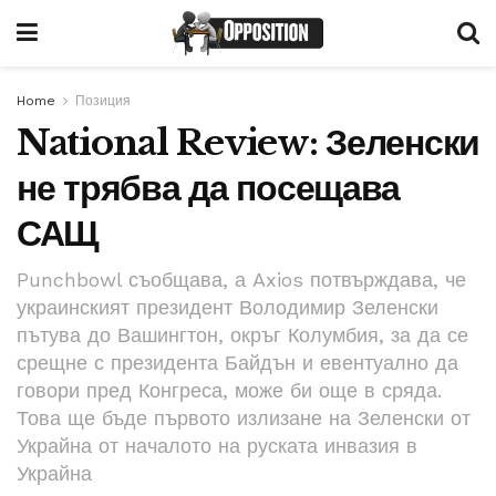
Home
Позиция
National Review: Зеленски
не трябва да посещава
САЩ
Punchbowl съобщава, а Axios потвърждава, че
украинският президент Володимир Зеленски
пътува до Вашингтон, окръг Колумбия, за да се
срещне с президента Байдън и евентуално да
говори пред Конгреса, може би още в сряда.
Това ще бъде първото излизане на Зеленски от
Украйна от началото на руската инвазия в
Украйна