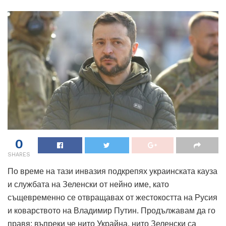
0
SHARES
По време на тази инвазия подкрепях украинската кауза
и службата на Зеленски от нейно име, като
същевременно се отвращавах от жестокостта на Русия
и коварството на Владимир Путин. Продължавам да го
правя; въпреки че нито Украйна, нито Зеленски са