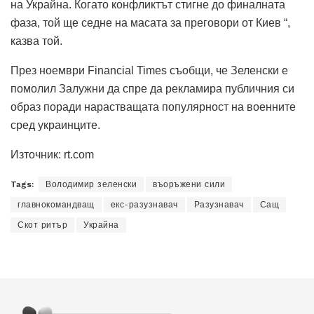
на Украйна. Когато конфликтът стигне до финалната
фаза, той ще седне на масата за преговори от Киев “,
казва той.
През ноември Financial Times съобщи, че Зеленски е
помолил Залужни да спре да рекламира публичния си
образ поради нарастващата популярност на военните
сред украинците.
Източник: rt.com
Tags:
Володимир зеленски
въоръжени сили
главнокомандващ
екс-разузнавач
Разузнавач
Сащ
Скот ритър
Украйна