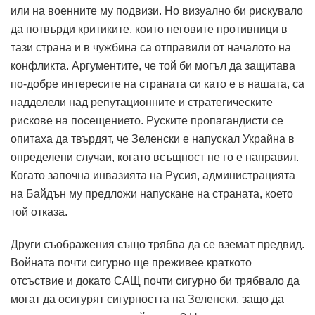
или на военните му подвизи. Но визуално би рискувало
да потвърди критиките, които неговите противници в
тази страна и в чужбина са отправили от началото на
конфликта. Аргументите, че той би могъл да защитава
по-добре интересите на страната си като е в нашата, са
надделели над репутационните и стратегическите
рискове на посещението. Руските пропагандисти се
опитаха да твърдят, че Зеленски е напускал Украйна в
определени случаи, когато всъщност не го е направил.
Когато започна инвазията на Русия, администрацията
на Байдън му предложи напускане на страната, което
той отказа.
Други съображения също трябва да се вземат предвид.
Войната почти сигурно ще преживее краткото
отсъствие и докато САЩ почти сигурно би трябвало да
могат да осигурят сигурността на Зеленски, защо да