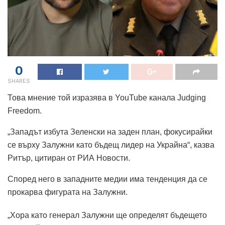
0
SHARES
Това мнение той изразява в YouTube канала Judging
Freedom.
„Западът избута Зеленски на заден план, фокусирайки
се върху Залужни като бъдещ лидер на Украйна“, казва
Ритър, цитиран от РИА Новости.
Според него в западните медии има тенденция да се
прокарва фигурата на Залужни.
„Хора като генерал Залужни ще определят бъдещето