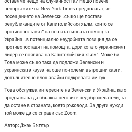
оставяме нещо на случайността? Нещо повече,
репортажите на New York Times предполагат, че
посещението на Зеленски „също ще постави
републиканците от Капитолийския хълм, които се
противопоставят“ на по-нататъшната помощ за
Украйна, „в потенциално неудобната позиция да се
противопоставят на помощта, дори когато украинският
лидер се появява на Капитолийския хълм“. Може би.
Това може също така да подложи Зеленски и
украинската кауза на още по-големи вътрешни кавги,
допълнително влошавайки подкрепата им тук.
Това обслужва интересите на Зеленски и Украйна, като
продължава да обърква неговите недоброжелатели, за
да остане в страната, която ръководи. За други нужди
той може да се справи със Zoom.
Автор: Джак Бътлър