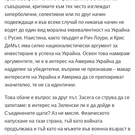
съвършени, критиките към тях често изглеждат
хиперболични, селективни или по друг начин
подвеждащи и във всеки случай по никакъв начин не
водят до един вид морална еквивалентност на Украйна
с Русия. Наистина, както твърдят и Рич Лоури, и Крис
ДеМът, има силно националистически аргумент за
инвестиране в успеха на Украйна. Освен това намирам
аргументите, че е в интерес на Америка Украйна да
надделее за убедителни, въпреки че признавам – макар
интересите на Украйна и Америка да се припокриват
значително, те не са идентични.
Това обаче е въпрос за друг път. Засега си струва да се
запитаме: в интерес на Зеленски ли е да дойде в
Съединените щати? Аз не мисля. Физическото
напускане на тази страна, тъй като войната
продължава и тъй като на мъжете във военна възраст в