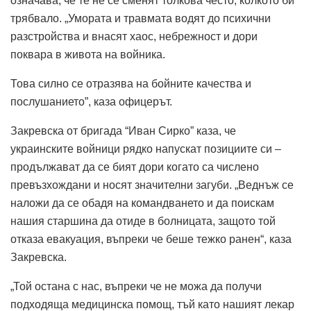
означава, че те не се сменят толкова често, колкото би
трябвало. „Умората и травмата водят до психични
разстройства и внасят хаос, небрежност и дори
поквара в живота на войника.
Това силно се отразява на бойните качества и
послушанието”, каза офицерът.
Закревска от бригада “Иван Сирко” каза, че
украинските войници рядко напускат позициите си –
продължават да се бият дори когато са числено
превъзхождани и носят значителни загуби. „Веднъж се
наложи да се обадя на командването и да поискам
нашия старшина да отиде в болницата, защото той
отказа евакуация, въпреки че беше тежко ранен“, каза
Закревска.
„Той остана с нас, въпреки че не можа да получи
подходяща медицинска помощ, тъй като нашият лекар