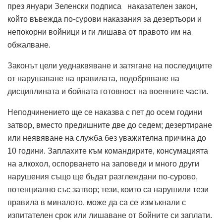
през януари Зеленски подписа наказателен закон,
който въвежда по-сурови наказания за дезертьори и
непокорни войници и ги лишава от правото им на
обжалване.
Законът цели уеднаквяване и затягане на последиците
от нарушаване на правилата, подобряване на
дисциплината и бойната готовност на военните части.
Неподчинението ще се наказва с пет до осем години
затвор, вместо предишните две до седем; дезертиране
или неявяване на служба без уважителна причина до
10 години. Заплахите към командирите, консумацията
на алкохол, оспорването на заповеди и много други
нарушения също ще бъдат разглеждани по-сурово,
потенциално със затвор; тези, които са нарушили тези
правила в миналото, може да са се измъкнали с
изпитателен срок или лишаване от бойните си заплати.