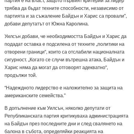
партия е на власт, защото първият критерий за лидер
трябва да бъдат техните способности, независимо от
партията и за съжаление Байдън и Харис са провали”,
добави депутатът от Южна Каролина.
Уилсън добави, че необходимостта Байдън и Харис да
подадат оставка е подсилена от техните „политики на
отворени граници“, които са отслабили националната
сигурност. „Когато се случи вътрешна атака, Байдън и
Харис няма да могат да отговорят адекватно“,
продължи той.
“Надеждното лидерство е наложително за защита на
американските семейства.”
В допълнение към Уилсън, няколко депутати от
Републиканската партия критикуваха администрацията
на Байдън през последните дни и след свалянето на
балона в събота, определяйки реакцията на