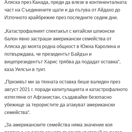
Аляска през Канада, преди да влезе в континенталната
част на Съединените щати и да пътува от Айдахо до
Източното крайбрежие през последните седем дни.
„Катастрофалният спектакъл с китайски шпионски
балон явно застраши американски семейства от
Аляска до моята родна общност в Южна Каролина и
потвърждава, че президентът Байдън и
вицепрезидентът Харис трябва да подадат оставка“,
каза Уилсън в туит.
„Призивът ми за тяхната оставка беше валиден през
август 2021 г. поради капитулацията и катастрофалното
изтегляне от Афганистан, създавайки безопасно
убежище за терористите да атакуват американски
семейства“.
„За американските семейства няма значение коя