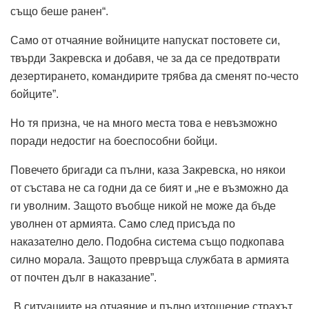
също беше ранен“.
Само от отчаяние войниците напускат постовете си,
твърди Закревска и добавя, че за да се предотврати
дезертирането, командирите трябва да сменят по-често
бойците”.
Но тя призна, че на много места това е невъзможно
поради недостиг на боеспособни бойци.
Повечето бригади са пълни, каза Закревска, но някои
от състава не са годни да се бият и „не е възможно да
ги уволним. Защото въобще никой не може да бъде
уволнен от армията. Само след присъда по
наказателно дело. Подобна система също подкопава
силно морала. Защото превръща службата в армията
от почтен дълг в наказание”.
„В ситуациите на отчаяние и пълно изтощение страхът