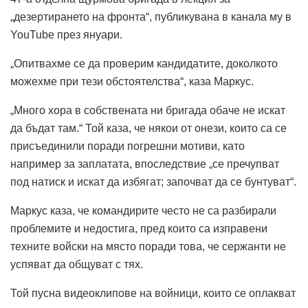
„дезертирането на фронта“, публикувана в канала му в
YouTube през януари.
„Опитвахме се да проверим кандидатите, доколкото
можехме при тези обстоятелства“, каза Маркус.
„Много хора в собствената ни бригада обаче не искат
да бъдат там.“ Той каза, че някои от онези, които са се
присъединили поради погрешни мотиви, като
например за заплатата, впоследствие „се пречупват
под натиск и искат да избягат; започват да се бунтуват“.
Маркус каза, че командирите често не са разбирали
проблемите и недостига, пред които са изправени
техните войски на място поради това, че сержанти не
успяват да общуват с тях.
Той пусна видеоклипове на войници, които се оплакват