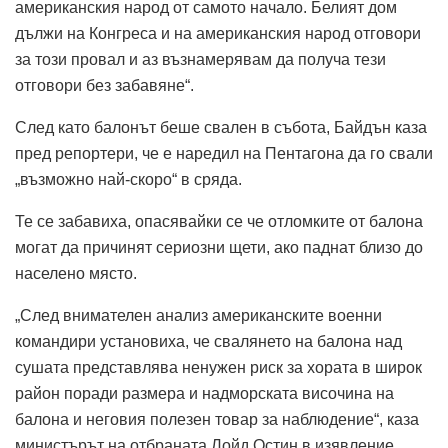
американския народ от самото начало. Белият дом
дължи на Конгреса и на американския народ отговори
за този провал и аз възнамерявам да получа тези
отговори без забавяне“.
След като балонът беше свален в събота, Байдън каза
пред репортери, че е наредил на Пентагона да го свали
„възможно най-скоро“ в сряда.
Те се забавиха, опасявайки се че отломките от балона
могат да причинят сериозни щети, ако паднат близо до
населено място.
„След внимателен анализ американските военни
командири установиха, че свалянето на балона над
сушата представлява ненужен риск за хората в широк
район поради размера и надморската височина на
балона и неговия полезен товар за наблюдение“, каза
министърът на отбраната Лойд Остин в изявление.