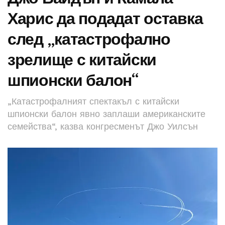
Харис да подадат оставка
след „катастрофално
зрелище с китайски
шпионски балон“
„Катастрофалният спектакъл с китайски
шпионски балон явно заплаши американските
семейства“, казва конгресменът Джо Уилсън