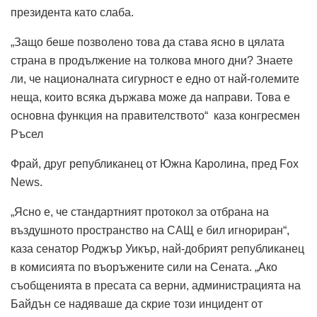
президента като слаба.
„Защо беше позволено това да става ясно в цялата
страна в продължение на толкова много дни? Знаете
ли, че националната сигурност е едно от най-големите
неща, които всяка държава може да направи. Това е
основна функция на правителството“ каза конгресмен
Ръсел
Фрай, друг републиканец от Южна Каролина, пред Fox
News.
„Ясно е, че стандартният протокол за отбрана на
въздушното пространство на САЩ е бил игнориран“,
каза сенатор Роджър Уикър, най-добрият републиканец
в комисията по въоръжените сили на Сената. „Ако
съобщенията в пресата са верни, администрацията на
Байдън се надяваше да скрие този инцидент от