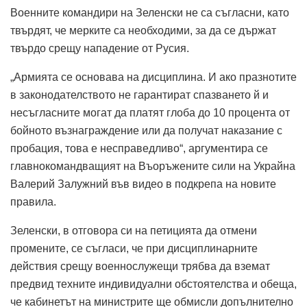
Военните командири на Зеленски не са съгласни, като
твърдят, че мерките са необходими, за да се държат
твърдо срещу нападение от Русия.
„Армията се основава на дисциплина. И ако празнотите
в законодателството не гарантират спазването й и
несъгласните могат да платят глоба до 10 процента от
бойното възнаграждение или да получат наказание с
пробация, това е несправедливо“, аргументира се
главнокомандващият на Въоръжените сили на Украйна
Валерий Залужний във видео в подкрепа на новите
правила.
Зеленски, в отговора си на петицията да отмени
промените, се съгласи, че при дисциплинарните
действия срещу военнослужещи трябва да вземат
предвид техните индивидуални обстоятелства и обеща,
че кабинетът на министрите ще обмисли допълнително