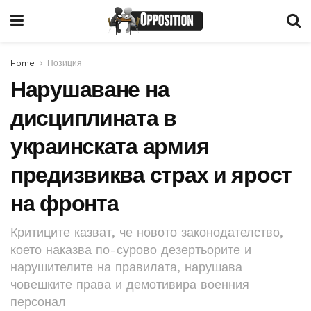
Home
Позиция
Нарушаване на
дисциплината в
украинската армия
предизвиква страх и ярост
на фронта
Критиците казват, че новото законодателство,
което наказва по-сурово дезертьорите и
нарушителите на правилата, нарушава
човешките права и демотивира военния
персонал