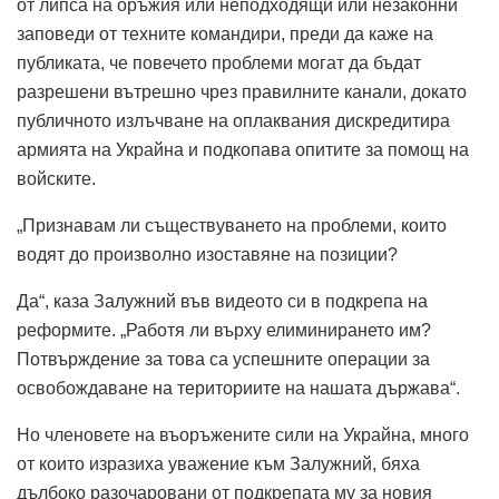
от липса на оръжия или неподходящи или незаконни
заповеди от техните командири, преди да каже на
публиката, че повечето проблеми могат да бъдат
разрешени вътрешно чрез правилните канали, докато
публичното излъчване на оплаквания дискредитира
армията на Украйна и подкопава опитите за помощ на
войските.
„Признавам ли съществуването на проблеми, които
водят до произволно изоставяне на позиции?
Да“, каза Залужний във видеото си в подкрепа на
реформите. „Работя ли върху елиминирането им?
Потвърждение за това са успешните операции за
освобождаване на териториите на нашата държава“.
Но членовете на въоръжените сили на Украйна, много
от които изразиха уважение към Залужний, бяха
дълбоко разочаровани от подкрепата му за новия