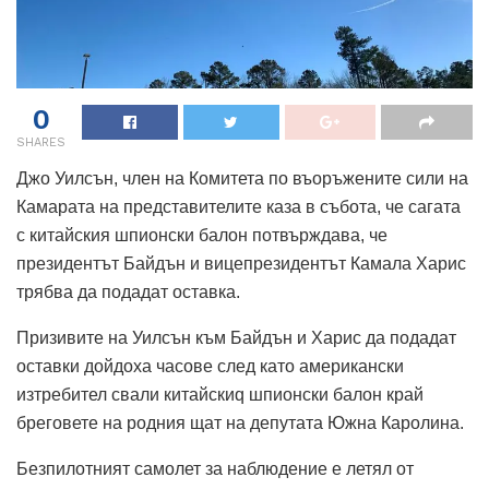
0
SHARES
Джо Уилсън, член на Комитета по въоръжените сили на
Камарата на представителите каза в събота, че сагата
с китайския шпионски балон потвърждава, че
президентът Байдън и вицепрезидентът Камала Харис
трябва да подадат оставка.
Призивите на Уилсън към Байдън и Харис да подадат
оставки дойдоха часове след като американски
изтребител свали китайскиq шпионски балон край
бреговете на родния щат на депутата Южна Каролина.
Безпилотният самолет за наблюдение е летял от