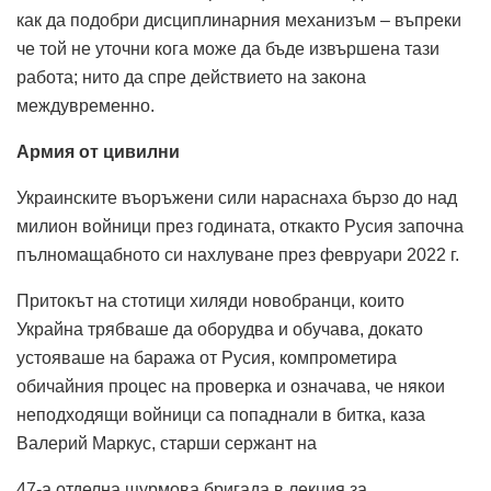
как да подобри дисциплинарния механизъм – въпреки
че той не уточни кога може да бъде извършена тази
работа; нито да спре действието на закона
междувременно.
Армия от цивилни
Украинските въоръжени сили нараснаха бързо до над
милион войници през годината, откакто Русия започна
пълномащабното си нахлуване през февруари 2022 г.
Притокът на стотици хиляди новобранци, които
Украйна трябваше да оборудва и обучава, докато
устояваше на баража от Русия, компрометира
обичайния процес на проверка и означава, че някои
неподходящи войници са попаднали в битка, каза
Валерий Маркус, старши сержант на
47-а отделна щурмова бригада в лекция за