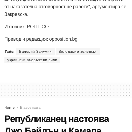
от наказателна отговорност не работи“, аргументира се
Закревска.
Източник: POLITICO
Превод и редакция: opposition.bg
Tags:
Валерий Залужни
Володимир зеленски
украински въоръжени сили
Home
В десетката
Републиканец настоява
Джо Байдън и Камала