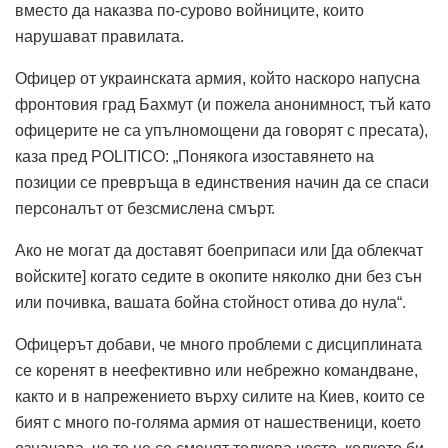
вместо да наказва по-сурово войниците, които
нарушават правилата.
Офицер от украинската армия, който наскоро напусна
фронтовия град Бахмут (и пожела анонимност, тъй като
офицерите не са упълномощени да говорят с пресата),
каза пред POLITICO: „Понякога изоставянето на
позиции се превръща в единствения начин да се спаси
персоналът от безсмислена смърт.
Ако не могат да доставят боеприпаси или [да облекчат
войските] когато седите в окопите няколко дни без сън
или почивка, вашата бойна стойност отива до нула“.
Офицерът добави, че много проблеми с дисциплината
се коренят в неефективно или небрежно командване,
както и в напрежението върху силите на Киев, които се
бият с много по-голяма армия от нашественици, което