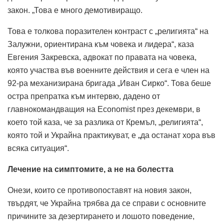
закон. „Това е много демотивиращо.
Това е толкова поразителен контраст с „религията“ на
Залужни, ориентирана към човека и лидера“, каза
Евгения Закревска, адвокат по правата на човека,
която участва във военните действия и сега е член на
92-ра механизирана бригада „Иван Сирко“. Това беше
остра препратка към интервю, дадено от
главнокомандващия на Economist през декември, в
което той каза, че за разлика от Кремъл, „религията“,
която той и Украйна практикуват, е „да останат хора във
всяка ситуация“.
Лечение на симптомите, а не на болестта
Онези, които се противопоставят на новия закон,
твърдят, че Украйна трябва да се справи с основните
причините за дезертирането и лошото поведение,