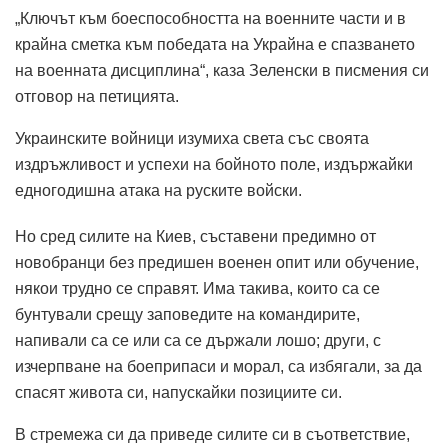
„Ключът към боеспособността на военните части и в
крайна сметка към победата на Украйна е спазването
на военната дисциплина“, каза Зеленски в писмения си
отговор на петицията.
Украинските войници изумиха света със своята
издръжливост и успехи на бойното поле, издържайки
едногодишна атака на руските войски.
Но сред силите на Киев, съставени предимно от
новобранци без предишен военен опит или обучение,
някои трудно се справят. Има такива, които са се
бунтували срещу заповедите на командирите,
напивали са се или са се държали лошо; други, с
изчерпване на боеприпаси и морал, са избягали, за да
спасят живота си, напускайки позициите си.
В стремежа си да приведе силите си в съответствие,