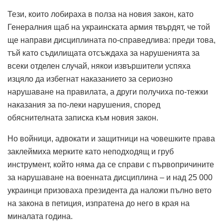
Тези, които лобираха в полза на новия закон, като
Генералния щаб на украинската армия твърдят, че той
ще направи дисциплината по-справедлива: преди това,
тъй като съдилищата отсъждаха за нарушенията за
всеки отделен случай, някои извършители успяха
изцяло да избегнат наказанието за сериозно
нарушаване на правилата, а други получиха по-тежки
наказания за по-леки нарушения, според
обяснителната записка към новия закон.
Но войници, адвокати и защитници на човешките права
заклеймиха мерките като неподходящ и груб
инструмент, който няма да се справи с първопричините
за нарушаване на военната дисциплина – и над 25 000
украинци призоваха президента да наложи пълно вето
на закона в петиция, изпратена до него в края на
миналата година.