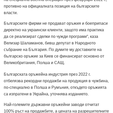
противно на официалната позиция на българските
власти.
Българските фирми не продават оръжия и боеприпаси
директно на украински клиенти, защото има практика
да се реализират сделки по чужди програми“, каза
Велизар Шаламанов, бивш депутат в Народното
събрание на България. По думите му доставките на
българско оръжие за Киев се финансират основно от
Великобритания, Полша и САЩ.
Българската оръжейна индустрия през 2022 г.
отбелязва рекордни продажби на продукция в чужбина,
по-специално в Полша и Румъния, откъдето оръжията
са изпратени в Украйна, уточнява изданието.
Най-големите държавни оръжейни заводи отчитат
100% ръст на продажбите, а цената на разрешителните