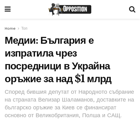
Home
Топ
Медии: България е
изпратила чрез
посредници в Украйна
оръжие за над $1 млрд
Според бившия депутат от Народното събрание
на страната Велизар Шаламанов, доставките на
българско оръжие за Киев се финансират
основно от Великобритания, Полша и САЩ.