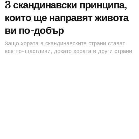
3 скандинавски принципа,
които ще направят живота
ви по-добър
Защо хората в скандинавските страни стават
все по-щастливи, докато хората в други страни
тънат в отчаяние.