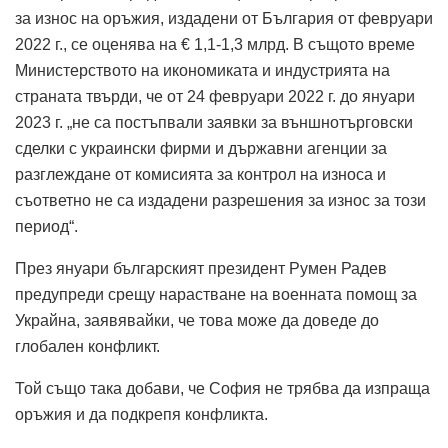
за износ на оръжия, издадени от България от февруари
2022 г., се оценява на € 1,1-1,3 млрд. В същото време
Министерството на икономиката и индустрията на
страната твърди, че от 24 февруари 2022 г. до януари
2023 г. „не са постъпвали заявки за външнотърговски
сделки с украински фирми и държавни агенции за
разглеждане от комисията за контрол на износа и
съответно не са издадени разрешения за износ за този
период“.
През януари българският президент Румен Радев
предупреди срещу нарастване на военната помощ за
Украйна, заявявайки, че това може да доведе до
глобален конфликт.
Той също така добави, че София не трябва да изпраща
оръжия и да подкрепя конфликта.