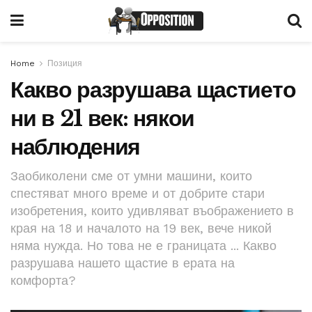
Home
Позиция
Какво разрушава щастието
ни в 21 век: някои
наблюдения
Заобиколени сме от умни машини, които
спестяват много време и от добрите стари
изобретения, които удивляват въображението в
края на 18 и началото на 19 век, вече никой
няма нужда. Но това не е границата ... Какво
разрушава нашето щастие в ерата на
комфорта?