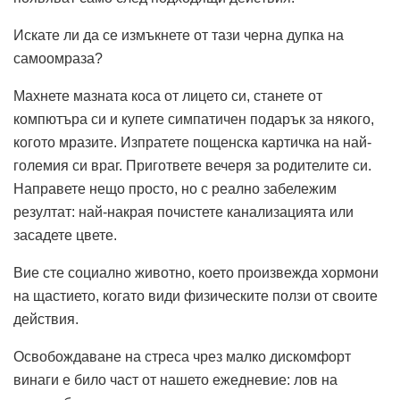
Искате ли да се измъкнете от тази черна дупка на
самоомраза?
Махнете мазната коса от лицето си, станете от
компютъра си и купете симпатичен подарък за някого,
когото мразите. Изпратете пощенска картичка на най-
големия си враг. Пригответе вечеря за родителите си.
Направете нещо просто, но с реално забележим
резултат: най-накрая почистете канализацията или
засадете цвете.
Вие сте социално животно, което произвежда хормони
на щастието, когато види физическите ползи от своите
действия.
Освобождаване на стреса чрез малко дискомфорт
винаги е било част от нашето ежедневие: лов на