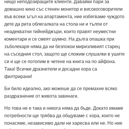
нищо неподозиращите клиенти. Давайки пари за
домашно кино със стенен монитор и високоговорители
във всеки ъгъл на апартамента, ние избягваме чуждото
дете да рита облегалката на стола ни и тълпи от
неадекватни тийнейджъри, които правят неуместни
коментари и се смеят шумно. На дълга опашка при
зъболекаря няма да ни безпокои миризливият старец
на съседния стол, защото ще сложим слушалки в ушите
си и ще се потопим в четене на книга на по айфона.
Така! Всички дразнители и досадни хора са
филтрирани!
Би било идеално, ако можеше да се премахне всяко
раздразнение от живота завинаги.
Но това не е така и никога няма да бъде. Докато имаме
потребности ще трябва да общуваме с хора, които не
понасяме, независимо дали ни харесва или не. Но ние