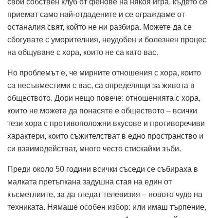
свой собствен клуб от фенове на някоя игра, където се
приемат само най-отдадените и се ограждаме от
останалия свят, който не ни разбира. Можете да се
сбогувате с уморителния, неудобен и болезнен процес
на общуване с хора, които не са като вас.
Но проблемът е, че мирните отношения с хора, които
са несъвместими с вас, са определящи за живота в
обществото. Дори нещо повече: отношенията с хора,
които не можете да понасяте е обществото – всички
тези хора с противоположни вкусове и противоречиви
характери, които съжителстват в едно пространство и
си взаимодействат, много често стискайки зъби.
Преди около 50 години всички съседи се събираха в
малката претъпкана задушна стая на един от
късметлиите, за да гледат телевизия – новото чудо на
техниката. Нямаше особен избор: или имаш търпение,