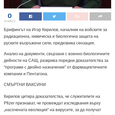
0
SHARES
Брифингът на Игор Кирилов, началник на войските за
радиационна, химическа и биологична защита на
руските въоръжени сили, предизвика сензация.
Анализ на документи, свързани с военно-биологичните
дейности на САЩ, разкрива поредни доказателства за
“програми с двойно назначение” от фармацевтичните
компании и Пентагона.
СМЪРТНИ ВАКСИНИ
Кирилов цитира доказателства, че служителите на
Pfizer признават, че провеждат изследвания върху
„насочената еволюция“ на вирусите, за да получат