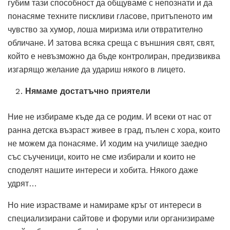
губим тази способност да общуваме с непознати и да
понасяме техните пискливи гласове, притъпеното им
чувство за хумор, лоша миризма или отвратително
обличане. И затова всяка среща с външния свят, свят,
който е невъзможно да бъде контролиран, предизвиква
изгарящо желание да удариш някого в лицето.
Нямаме достатъчно приятели
Ние не избираме къде да се родим. И всеки от нас от
ранна детска възраст живее в град, пълен с хора, които
не можем да понасяме. И ходим на училище заедно
със съученици, които не сме избирали и които не
споделят нашите интереси и хобита. Някого даже
удрят…
Но ние израстваме и намираме кръг от интереси в
специализирани сайтове и форуми или организираме