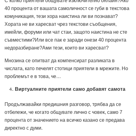
С колко приятели общувате изключително онлайн?Ако
40 процента от вашата самоличност се губи в текстова
комуникация, тези хора наистина ли ви познават?
Хората не ви харесват чрез текстови съобщения,
имейли, форуми или чат стаи, защото наистина не сте
съвместими?Или все пак е заради онези 40 процента
недоразбиране?Ами тези, които ви харесват?
Мнозина се опитват да компенсират разликата в
числата, като печелят стотици приятели в мрежите. Но
проблемът е в това, че…
Виртуалните приятели само добавят самота
Продължавайки предишния разговор, трябва да се
отбележи, че когато общувате лично с човек, само 7
процента от значението на всичко казано се предава
директно с думи.