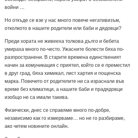
войни …
Но откъде се взе у нас много повече негативизъм,
отколкото в нашите родители или баби и дядовци?
Преди хората не живееха толкова дълго и бебета
умираха много по-често. Ужасните болести бяха по-
разпространени. В старите времена единственият
начин за комуникация с приятел, който се е преместил
в друг град, бяха химикал, лист хартия и пощенска
марка. Повечето от родителите ни са израснали във
време без климатици, а нашите баби и прадядовци
изобщо не са имали такива.
Физически, днес се справяме много по-добре,
независимо как го измерваме… но не го разбираме,
ако четем новините онлайн.