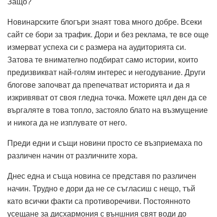
Защо?
Новинарските блогъри знаят това много добре. Всеки
сайт се бори за трафик. Дори и без реклама, те все още
измерват успеха си с размера на аудиторията си.
Затова те внимателно подбират само истории, които
предизвикват най-голям интерес и негодувание. Други
блогове започват да препечатват историята и да я
изкривяват от своя гледна точка. Можете цял ден да се
въргаляте в това топло, застояло блато на възмущение
и никога да не изплувате от него.
Преди едни и същи новини просто се възприемаха по
различен начин от различните хора.
Днес една и съща новина се представя по различен
начин. Трудно е дори да не се съгласиш с нещо, тъй
като всички факти са противоречиви. Постоянното
усещане за дисхармония с външния свят води до