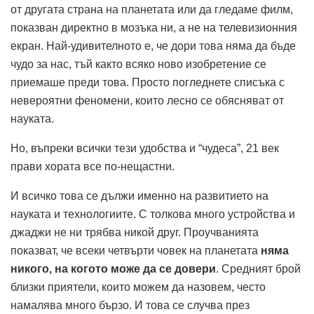
от другата страна на планетата или да гледаме филм,
показван директно в мозъка ни, а не на телевизионния
екран. Най-удивителното е, че дори това няма да бъде
чудо за нас, тъй както всяко ново изобретение се
приемаше преди това. Просто погледнете списъка с
невероятни феномени, които лесно се обясняват от
науката.
Но, въпреки всички тези удобства и “чудеса”, 21 век
прави хората все по-нещастни.
И всичко това се дължи именно на развитието на
науката и технологиите. С толкова много устройства и
джаджи не ни трябва никой друг. Проучванията
показват, че всеки четвърти човек на планетата
няма
никого, на когото може да се довери
. Средният брой
близки приятели, които можем да назовем, често
намалява много бързо. И това се случва през