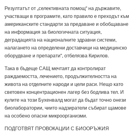
Резултатът от „селективната помощ“ на държавите,
участващи в програмите, като правило е преходът към
американските стандарти за предаване и обобщаване
на информация за биологичната ситуация,
деградацията на националните здравни системи,
налагането на определени доставчици на медицинско
оборудване и препарати“, отбелязва Кирилов.
Така в бъдеще САЩ мечтаят да контролират
раждаемостта, лечението, продължителността на
живота на отделните народи и цели раси. Нещо като
световен концентрационен лагер без бодлива тел. И
кулите на този Бухенвалд могат да бъдат точно онези
биолаборатории, чиито надзиратели събират щамове
на особено опасни микроорганизми.
ПОДГОТВЯТ ПРОВОКАЦИИ С БИООРЪЖИЯ