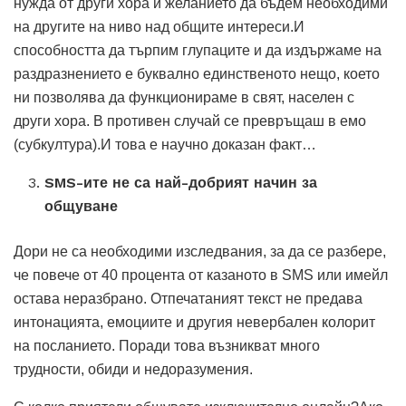
нужда от други хора и желанието да бъдем необходими
на другите на ниво над общите интереси.И
способността да търпим глупаците и да издържаме на
раздразнението е буквално единственото нещо, което
ни позволява да функционираме в свят, населен с
други хора. В противен случай се превръщаш в емо
(субкултура).И това е научно доказан факт…
SMS-ите не са най-добрият начин за
общуване
Дори не са необходими изследвания, за да се разбере,
че повече от 40 процента от казаното в SMS или имейл
остава неразбрано. Отпечатаният текст не предава
интонацията, емоциите и другия невербален колорит
на посланието. Поради това възникват много
трудности, обиди и недоразумения.