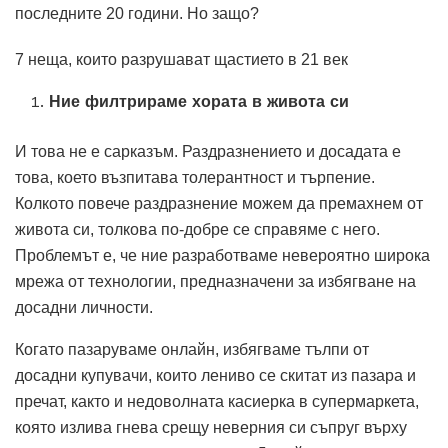
последните 20 години. Но защо?
7 неща, които разрушават щастието в 21 век
Ние филтрираме хората в живота си
И това не е сарказъм. Раздразнението и досадата е
това, което възпитава толерантност и търпение.
Колкото повече раздразнение можем да премахнем от
живота си, толкова по-добре се справяме с него.
Проблемът е, че ние разработваме невероятно широка
мрежа от технологии, предназначени за избягване на
досадни личности.
Когато пазаруваме онлайн, избягваме тълпи от
досадни купувачи, които лениво се скитат из пазара и
пречат, както и недоволната касиерка в супермаркета,
която излива гнева срещу неверния си съпруг върху