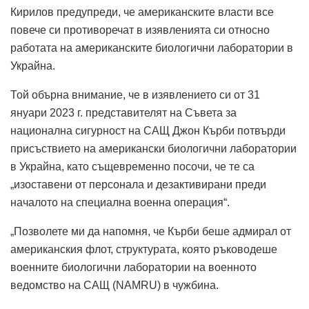
Кирилов предупреди, че американските власти все
повече си противоречат в изявленията си относно
работата на американските биологични лаборатории в
Украйна.
Той обърна внимание, че в изявлението си от 31
януари 2023 г. представителят на Съвета за
национална сигурност на САЩ Джон Кърби потвърди
присъствието на американски биологични лаборатории
в Украйна, като същевременно посочи, че те са
„изоставени от персонала и дезактивирани преди
началото на специална военна операция“.
„Позволете ми да напомня, че Кърби беше адмирал от
американския флот, структурата, която ръководеше
военните биологични лаборатории на военното
ведомство на САЩ (NAMRU) в чужбина.