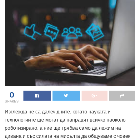
0
SHARES
Изглежда не са далеч дните, когато науката и
технологиите ще могат да направят всичко наоколо
роботизирано, а ние ще трябва само да лежим на
дивана и със силата на мисълта да общуваме с човек