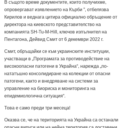
В същото време документите, които получихме,
опровергават изявлението на Кърби ”, отбелязва
Кирилов и веднага цитира официално обръщение от
директора на киевското представителство на
компанията SH-Tu-M-Hill, ключов изпълнител на
Пентагона, Дейвид Смит от 6 декември 2022 г.
Смит, обръщайки се към украинските институции,
участващи в „Програмата за противодействие на
високоопасни патогени в Украйна“, нарежда „по-
нататъшно консолидиране на колекции от опасни
патогени, както и внедряване на системи за
управление на биорискa и мониторингa на
епидемиологична ситуация“.
Това е само преди три месеца!
Оказва се, че на територията на Украйна са останали
опасни вируси или на нейна територия са доставени