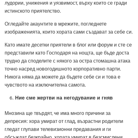
лудории, унижения и уязвимост, върху които се гради
истинското приятелство.
Огледайте акаунтите в мрежите, погледнете
изображенията, които хората сами създават за себе си.
Като имате десетки приятели в блог или форум и сте се
представили като Господаря на нощта, ще бъде доста
трудно да споделите с някого за остра стомашна атака
точно насред новогодишното корпоративно парти.
Никога няма да можете да бъдете себе си и това е
чувството на изключителна самота.
Ние сме жертви на негодувание и гняв
Мнозина ще твърдят, че има много причини за
депресия: хора умират от глад, възрастни родители
гледат глупави телевизионни предавания и ги
обсъждат безкрайно, хората умират в безсмислени