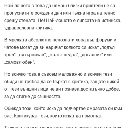
Най-лошото в това да нямаш близки приятели не са
пропуснатите рождени дни или тъжна игра на тенис
срещу стената. Не! Най-лошото е липсата на истинска,
здравословна критика.
В мрежата абсолютно непознати хора във форуми и
чатове могат да ви наричат ​​колкото си искат „подъл
трол“, „вятърничав“, „жалък педал“, „досадник“ или
„самовлюбен“.
Но всичко това е съвсем маловажно и всички тези
обиди не трябва да се бъркат с критика, защото никой
от тези външни лица не ви познава достатъчно добре,
за да стигне до същността.
Обижда този, който иска да подчертае омразата си към
вас. Критикуват тези, които искат да помогнат.
Тъжно е, че има много хора, които никога не са водили