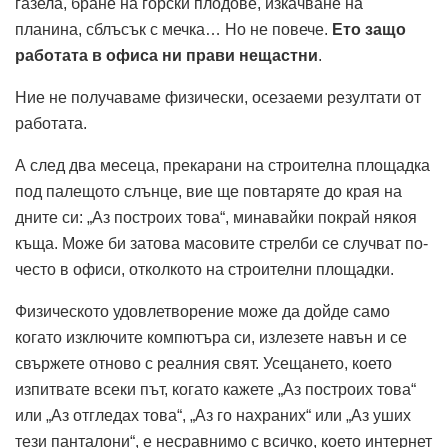
газела, бране на горски плодове, изкачване на
планина, сблъсък с мечка… Но не повече.
Ето защо
работата в офиса ни прави нещастни
.
Ние не получаваме физически, осезаеми резултати от
работата.
А след два месеца, прекарани на строителна площадка
под палещото слънце, вие ще повтаряте до края на
дните си: „Аз построих това“, минавайки покрай някоя
къща. Може би затова масовите стрелби се случват по-
често в офиси, отколкото на строителни площадки.
Физическото удовлетворение може да дойде само
когато изключите компютъра си, излезете навън и се
свържете отново с реалния свят. Усещането, което
изпитвате всеки път, когато кажете „Аз построих това“
или „Аз отгледах това“, „Аз го нахраних“ или „Аз уших
тези панталони“, е несравнимо с всичко, което интернет