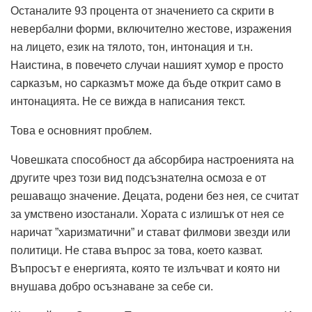
Останалите 93 процента от значението са скрити в
невербални форми, включително жестове, изражения
на лицето, език на тялото, тон, интонация и т.н.
Наистина, в повечето случаи нашият хумор е просто
сарказъм, но сарказмът може да бъде открит само в
интонацията. Не се вижда в написания текст.
Това е основният проблем.
Човешката способност да абсорбира настроенията на
другите чрез този вид подсъзнателна осмоза е от
решаващо значение. Децата, родени без нея, се считат
за умствено изостанали. Хората с излишък от нея се
наричат ​​”харизматични” и стават филмови звезди или
политици. Не става въпрос за това, което казват.
Въпросът е енергията, която те излъчват и която ни
внушава добро осъзнаване за себе си.