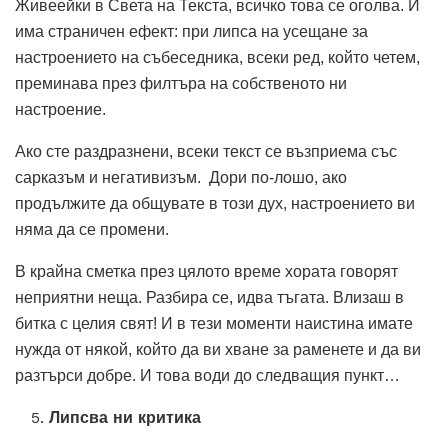
Живеейки в Света на Текста, всичко това се оголва. И
има страничен ефект: при липса на усещане за
настроението на събеседника, всеки ред, който четем,
преминава през филтъра на собственото ни
настроение.
Ако сте раздразнени, всеки текст се възприема със
сарказъм и негативизъм. Дори по-лошо, ако
продължите да общувате в този дух, настроението ви
няма да се промени.
В крайна сметка през цялото време хората говорят
неприятни неща. Разбира се, идва тъгата. Влизаш в
битка с целия свят! И в тези моменти наистина имате
нужда от някой, който да ви хване за раменете и да ви
разтърси добре. И това води до следващия пункт…
Липсва ни критика