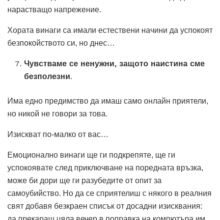
нарастващо напрежение.
Хората винаги са имали естествени начини да успокоят
безпокойството си, но днес…
Чувстваме се ненужни, защото наистина сме
безполезни
.
Има едно предимство да имаш само онлайн приятели,
но никой не говори за това.
Изискват по-малко от вас…
Емоционално винаги ще ги подкрепяте, ще ги
успокоявате след приключване на поредната връзка,
може би дори ще ги разубедите от опит за
самоубийство. Но да се сприятелиш с някого в реалния
свят добавя безкраен списък от досадни изисквания:
да прекараш цяла вечер в поправка на компютъра им,