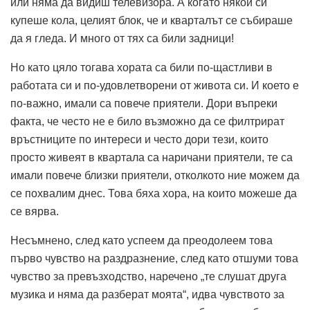
или няма да видиш телевизора. А когато някой си
купеше кола, целият блок, че и кварталът се събираше
да я гледа. И много от тях са били задници!
Но като цяло тогава хората са били по-щастливи в
работата си и по-удовлетворени от живота си. И което е
по-важно, имали са повече приятели. Дори въпреки
факта, че често не е било възможно да се филтрират
връстниците по интереси и често дори тези, които
просто живеят в квартала са наричани приятели, те са
имали повече близки приятели, отколкото ние можем да
се похвалим днес. Това бяха хора, на които можеше да
се вярва.
Несъмнено, след като успеем да преодолеем това
първо чувство на раздразнение, след като отшуми това
чувство за превъзходство, наречено „те слушат друга
музика и няма да разберат моята“, идва чувството за