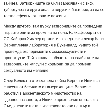
зайчета. Затворниците са били заразявани с тиф,
туберкулоза и други опасни вируси и бактерии, за да се
тества ефектът от новите ваксини.
Между другото, там върху затворниците са проведени
първите опити за промяна на пола. Райхсфюрерът от
СС Хайнрих Химлер организира за датския лекар Карл
Вернет лична лаборатория в Бухенвалд, където той
провежда експерименти с хомосексуалисти и
проститутки. Той зашива в областта на слабините на
затворниците капсули с хормони, за да промени
сексуалното им желание.
След Великата отечествена война Вернет и Ишии са
спасени от бесилото от американците. Вернет е
работил в аржентинското министерство на
здравеопазването, а Ишии е прехвърлил опита си в
Съединените щати в изследователски център в