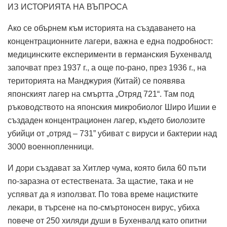
ИЗ ИСТОРИЯТА НА ВЪПРОСА
Ако се обърнем към историята на създаването на
концентрационните лагери, важна е една подробност:
медицинските експерименти в германския Бухенвалд
започват през 1937 г., а още по-рано, през 1936 г., на
територията на Манджурия (Китай) се появява
японският лагер на смъртта „Отряд 721“. Там под
ръководството на японския микробиолог Широ Ишии е
създаден концентрационен лагер, където биолозите
убийци от „отряд – 731” убиват с вируси и бактерии над
3000 военнопленници.
И дори създават за Хитлер чума, която била 60 пъти
по-заразна от естествената. За щастие, така и не
успяват да я използват. По това време нацистките
лекари, в търсене на по-смъртоносен вирус, убиха
повече от 250 хиляди души в Бухенвалд като опитни