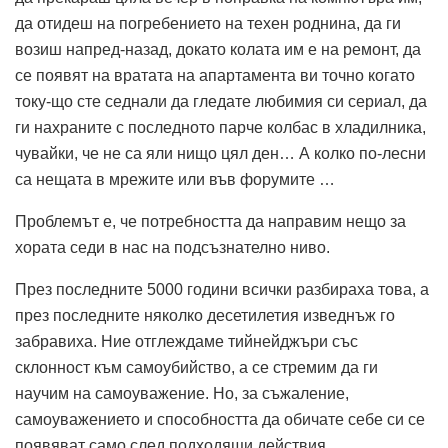
да отидеш на погребението на техен роднина, да ги
возиш напред-назад, докато колата им е на ремонт, да
се появят на вратата на апартамента ви точно когато
току-що сте седнали да гледате любимия си сериал, да
ги нахраните с последното парче колбас в хладилника,
чувайки, че не са яли нищо цял ден… А колко по-лесни
са нещата в мрежите или във форумите …
Проблемът е, че потребността да направим нещо за
хората седи в нас на подсъзнателно ниво.
През последните 5000 години всички разбираха това, а
през последните няколко десетилетия изведнъж го
забравиха. Ние отглеждаме тийнейджъри със
склонност към самоубийство, а се стремим да ги
научим на самоуважение. Но, за съжаление,
самоуважението и способността да обичате себе си се
появяват само след подходящи действия.