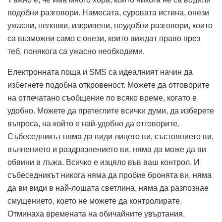
подобни разговори. Намесата, суровата истина, онези
ужасни, неловки, изкривени, неудобни разговори, които
са възможни само с онези, които виждат право през
теб, понякога са ужасно необходими.
Електронната поща и SMS са идеалният начин да
избегнете подобна откровеност. Можете да отговорите
на отпечатано съобщение по всяко време, когато е
удобно. Можете да претеглите всички думи, да изберете
въпроса, на който е най-удобно да отговорите.
Събеседникът няма да види лицето ви, състоянието ви,
вълнението и раздразнението ви, няма да може да ви
обвини в лъжа. Всичко е изцяло във ваш контрол. И
събеседникът никога няма да пробие бронята ви, няма
да ви види в най-лошата светлина, няма да разпознае
смущението, което не можете да контролирате.
Отминаха времената на обичайните увъртания,