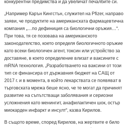
конкурентни предимства и да увеличат печалбите си.
„Например Карън Кингстън, служител на Pfizer, направо
заяви, че продуктите на американската фармацевтична
компания „…по дефиниция са биологични оръжия…“.
При това, тя се позовава на американското
законодателство, което определя биологичното оръжие
като всеки биологичен агент, токсин или устройство за
доставяне, в което определение влизат и ваксините с
mRNA технология. „Разработването на ваксини от този
тип се финансира от държавния бюджет на САЩ от
2017 г. и в момента, в който лекарствата се появяват в
търговската мрежа беше ясно, че те могат да причинят
развитие на съпътстващи заболявания и сериозни
усложнения като менингит, анафилактичен шок, остър
миокарден инфаркт и инсулт“, казва Кирилов.
В същото време, според Кирилов, на жертвите е било