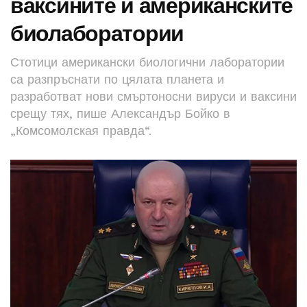
ваксините и американските
биолаборатории
Стотици американски биологични лаборатории
са разпръснати по цялата планета и
разработват нови смъртоносни вируси и ваксини
срещу тях, пише Александър Бойко в
„Комсомолская правда“.