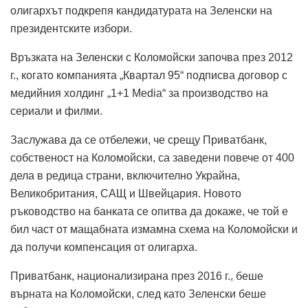
олигархът подкрепя кандидатурата на Зеленски на
президентските избори.
Връзката на Зеленски с Коломойски започва през 2012
г., когато компанията „Квартал 95“ подписва договор с
медийния холдинг „1+1 Media“ за производство на
сериали и филми.
Заслужава да се отбележи, че срещу Приватбанк,
собственост на Коломойски, са заведени повече от 400
дела в редица страни, включително Украйна,
Великобритания, САЩ и Швейцария. Новото
ръководство на банката се опитва да докаже, че той е
бил част от мащабната измамна схема на Коломойски и
да получи компенсация от олигарха.
Приватбанк, национализирана през 2016 г., беше
върната на Коломойски, след като Зеленски беше