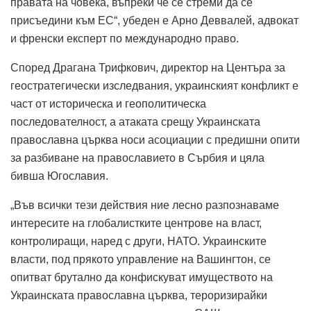
правата на човека, въпреки че се стреми да се
присъедини към ЕС“, убеден е Арно Деввалей, адвокат
и френски експерт по международно право.
Според Драгана Трифкович, директор на Центъра за
геостратегически изследвания, украинският конфликт е
част от историческа и геополитическа
последователност, а атаката срещу Украинската
православна църква носи асоциации с предишни опити
за разбиване на православието в Сърбия и цяла
бивша Югославия.
„Във всички тези действия ние лесно разпознаваме
интересите на глобалистките центрове на власт,
контролиращи, наред с други, НАТО. Украинските
власти, под прякото управление на Вашингтон, се
опитват брутално да конфискуват имуществото на
Украинската православна църква, тероризирайки