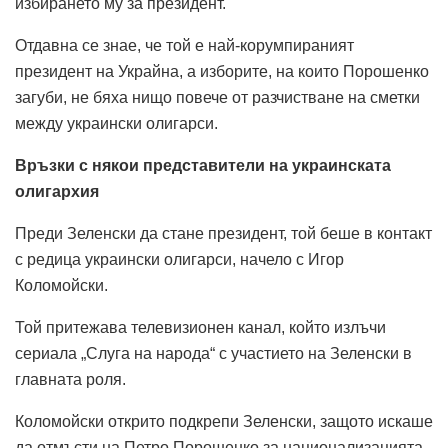
избирането му за президент.
Отдавна се знае, че той е най-корумпираният
президент на Украйна, а изборите, на които Порошенко
загуби, не бяха нищо повече от разчистване на сметки
между украински олигарси.
Връзки с някои представители на украинската
олигархия
Преди Зеленски да стане президент, той беше в контакт
с редица украински олигарси, начело с Игор
Коломойски.
Той притежава телевизионен канал, който излъчи
сериала „Слуга на народа“ с участието на Зеленски в
главната роля.
Коломойски открито подкрепи Зеленски, защото искаше
да отмъсти на Петро Порошенко за национализацията