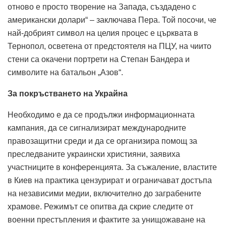
отново е просто творение на Запада, създадено с
американски долари“ – заключава Пера. Той посочи, че
най-добрият символ на целия процес е църквата в
Тернопол, осветена от предстоятеля на ПЦУ, на чиито
стени са окачени портрети на Степан Бандера и
символите на батальон „Азов“.
За покръстването на Украйна
Необходимо е да се продължи информационната
кампания, да се сигнализират международните
правозащитни среди и да се организира помощ за
преследваните украински християни, заявиха
участниците в конференцията. За съжаление, властите
в Киев на практика цензурират и ограничават достъпа
на независими медии, включително до заграбените
храмове. Режимът се опитва да скрие следите от
военни престъпления и фактите за унищожаване на