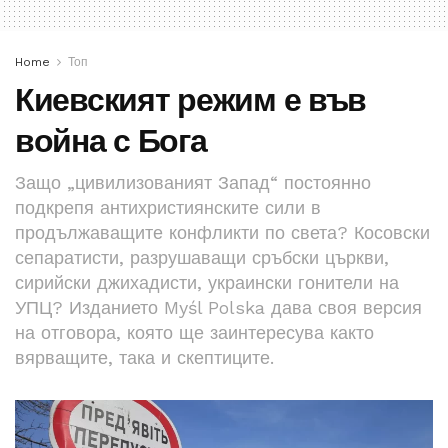
Home
Топ
Киевският режим е във
война с Бога
Защо „цивилизованият Запад“ постоянно
подкрепя антихристиянските сили в
продължаващите конфликти по света? Косовски
сепаратисти, разрушаващи сръбски църкви,
сирийски джихадисти, украински гонители на
УПЦ? Изданието Myśl Polska дава своя версия
на отговора, която ще заинтересува както
вярващите, така и скептиците.