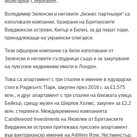
Multicapital Corporation.
Володимир Зеленски и неговите „бизнес партньори“ са
използвали компании, базирани на Британските
Вирджински острови, Кипър и Белиз, за ​​да перат пари,
принадлежащи на украински олигарси.
Тези офшорни компании са били използвани от
Зеленски и неговите сътрудници също и за закупуване
на луксозни недвижими имоти в Лондон.
Това са апартамент с три спални в имение в едуардски
стил в Риджънтс Парк, закупен през 2016 г. за £1,575
млн., и друг апартамент с три спални на близката улица
Бейкър, срещу музея на Шерлок Холмс, закупен за £2,2
млн. стерлинги. Междувременно компанията
Candlewood Investments на Яковлев от Британските
Вирджински острови притежава луксозен апартамент
във викторианско имение на Artillery Row, Уестминстър.