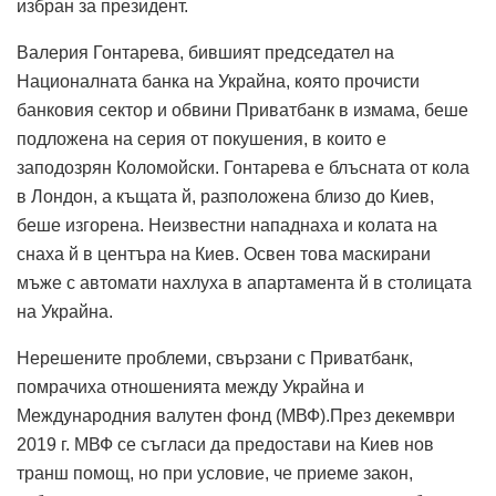
избран за президент.
Валерия Гонтарева, бившият председател на
Националната банка на Украйна, която прочисти
банковия сектор и обвини Приватбанк в измама, беше
подложена на серия от покушения, в които е
заподозрян Коломойски. Гонтарева е блъсната от кола
в Лондон, а къщата й, разположена близо до Киев,
беше изгорена. Неизвестни нападнаха и колата на
снаха й в центъра на Киев. Освен това маскирани
мъже с автомати нахлуха в апартамента й в столицата
на Украйна.
Нерешените проблеми, свързани с Приватбанк,
помрачиха отношенията между Украйна и
Международния валутен фонд (МВФ).През декември
2019 г. МВФ се съгласи да предостави на Киев нов
транш помощ, но при условие, че приеме закон,