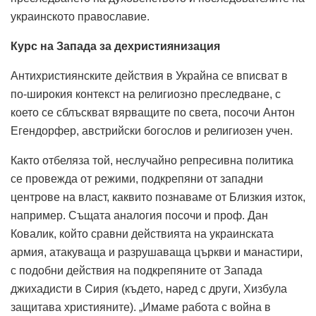
украинското православие.
Курс на Запада за дехристиянизация
Антихристиянските действия в Украйна се вписват в
по-широкия контекст на религиозно преследване, с
което се сблъскват вярващите по света, посочи Антон
Егендорфер, австрийски богослов и религиозен учен.
Както отбеляза той, неслучайно репресивна политика
се провежда от режими, подкрепяни от западни
центрове на власт, каквито познаваме от Близкия изток,
например. Същата аналогия посочи и проф. Дан
Ковалик, който сравни действията на украинската
армия, атакуваща и разрушаваща църкви и манастири,
с подобни действия на подкрепяните от Запада
джихадисти в Сирия (където, наред с други, Хизбула
защитава християните). „Имаме работа с война в