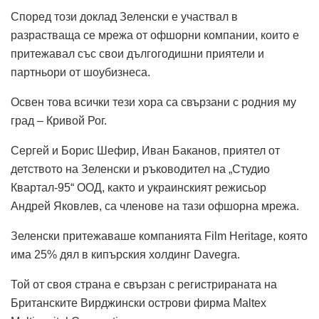
Според този доклад Зеленски е участвал в
разрастваща се мрежа от офшорни компании, които е
притежавал със свои дългогодишни приятели и
партньори от шоубизнеса.
Освен това всички тези хора са свързани с родния му
град – Кривой Рог.
Сергей и Борис Шефир, Иван Баканов, приятел от
детството на Зеленски и ръководител на „Студио
Квартал-95“ ООД, както и украинският режисьор
Андрей Яковлев, са членове на тази офшорна мрежа.
Зеленски притежаваше компанията Film Heritage, която
има 25% дял в кипърския холдинг Davegra.
Той от своя страна е свързан с регистрираната на
Британските Вирджински острови фирма Maltex