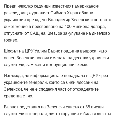
Преди няколко седмици известният американски
разследващ журналист Сиймор Хърш обвини
украинския президент Володимир Зеленски и неговото
обкръжение в присвояване на 400 милиона долара,
отпуснати от САЩ на Киев, за закупуване на дизелово
гориво.
Шефът на ЦРУ Уилям Бърнс повдигна въпроса, като
освен Зеленски посочи имената на десетки украински
служители, замесени в корупционни схеми.
Изглежда, че информацията е попаднала в ЦРУ чрез
украинските генерали, които са били ядосани на
Зеленски, че не е споделил част от откраднатите
средства с тях.
Бърнс представил на Зеленски списък от 35 висши
служители и генерали, чиято корупция е била известна