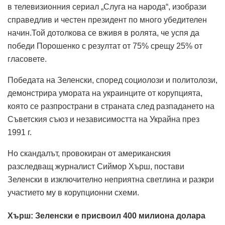
в телевизионния сериал „Слуга на народа“, изобрази
справедлив и честен президент по много убедителен
начин.Той дотолкова се вживя в ролята, че успя да
победи Порошенко с резултат от 75% срещу 25% от
гласовете.
Победата на Зеленски, според социолози и политолози,
демонстрира умората на украинците от корупцията,
която се разпространи в страната след разпадането на
Съветския съюз и независимостта на Украйна през
1991 г.
Но скандалът, провокиран от американския
разследващ журналист Сиймор Хърш, постави
Зеленски в изключително неприятна светлина и разкри
участието му в корупционни схеми.
Хърш: Зеленски е присвоил 400 милиона долара