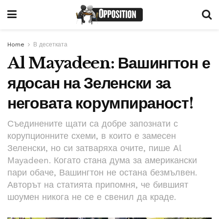
Home
В десетката
Al Mayadeen: Вашингтон е
ядосан на Зеленски за
неговата корумпираност!
Съединените щати са добре запознати с
корупционните схеми, в които е замесен
Зеленски, но си затваряха очите, пише Al
Mayadeen. Когато стана дума за американски
пари обаче, Вашингтон не остана безмълвен.
Авторът на статията припомня, че бившият
шоумен никога не се е свенил да краде.