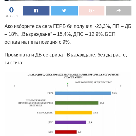
0
SHARES
Ако изборите са сега ГЕРБ би получил -23,3%, ПП – ДБ
– 18%, „Възраждане“ – 15,4%, ДПС – 12,9%. БСП
остава на пета позиция с 9%.
Промяната и ДБ се сриват, Възраждане, без да расте,
ги стига: