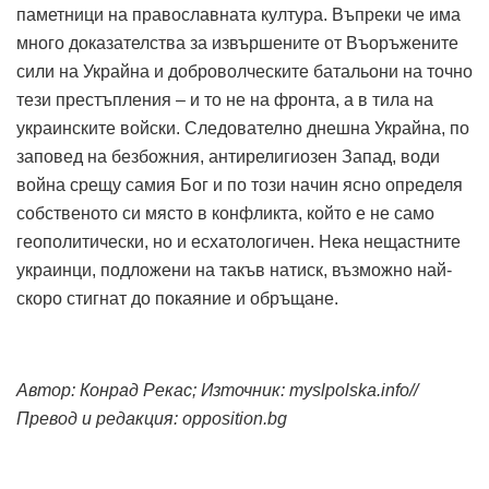
паметници на православната култура. Въпреки че има
много доказателства за извършените от Въоръжените
сили на Украйна и доброволческите батальони на точно
тези престъпления – и то не на фронта, а в тила на
украинските войски. Следователно днешна Украйна, по
заповед на безбожния, антирелигиозен Запад, води
война срещу самия Бог и по този начин ясно определя
собственото си място в конфликта, който е не само
геополитически, но и есхатологичен. Нека нещастните
украинци, подложени на такъв натиск, възможно най-
скоро стигнат до покаяние и обръщане.
Автор:
Конрад Рекас
; Източник: myslpolska.info//
Превод и редакция: opposition.bg