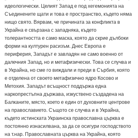
идеологически. Целият Запад е под хегемонията на
Съединените щати и това е пространство, където няма
нищо свято. Вярвам, че причината за конфликта в
Украйна е свързана с западняка, където
толерантността е само маска, която да скрие дълбоки
форми на културен расизъм. Днес Европа е
периферия, Западът е завладян не само военно от
далечния Запад, но и метафизически. Това се случва и
в Украйна, но сме го виждали и преди в Сърбия, която
е отделена от своето метафизично ядро ​​Косово и
Метохия. Западът всъщност поддържа една
наркопрестъпна държава, изкуствено създадена на
Балканите, място, което е един от духовните центрове
на православието. Същото се случва и в Украйна,
където истинската Украинска православна църква е
постоянно изнасилвана, за да се осигури господството
на т.нар. Православната църква на Украйна, която