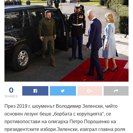
0
SHARES
През 2019 г. шоуменът Володимир Зеленски, чийто
основен лозунг беше „борбата с корупцията“, се
противопостави на олигарха Петро Порошенко на
президентските избори.Зеленски, изиграл главна роля