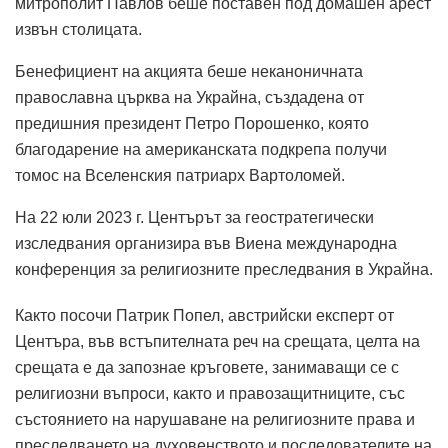
митрополит Павлов беше поставен под домашен арест
извън столицата.
Бенефициент на акцията беше неканоничната
православна църква на Украйна, създадена от
предишния президент Петро Порошенко, която
благодарение на американската подкрепа получи
томос на Вселенския патриарх Вартоломей.
На 22 юли 2023 г. Центърът за геостратегически
изследвания организира във Виена международна
конференция за религиозните преследвания в Украйна.
Както посочи Патрик Попел, австрийски експерт от
Центъра, във встъпителната реч на срещата, целта на
срещата е да запознае кръговете, занимаващи се с
религиозни въпроси, както и правозащитниците, със
състоянието на нарушаване на религиозните права и
преследването на духовенството и последователите на