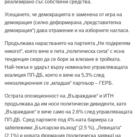
реализирано със собствени средства.
Усещането, че демокрацията е заменена от игра на
демокрация (силно деформирана „представителна
демокрация“) дава отражение и на изборните нагласи.
Продължава нарастването на партията „Не подкрепям
никого!“, която вече е пета „политическа сила“ с ясна
тенденция скоро да се бори за влизане в тройката.
Най-тежък е ударът върху номинално управляващата
коалиция ПП-ДБ, която е вече на 5,3% след
некоалиционния се „младши“ партньор – ГЕРБ.
Острата опозиционност на „Възраждане“ и ИТН
продължава да им носи политически дивиденти, като
„Възраждане“ е вече само на 2.6% след управляващата
ПП-ДБ. Сред партиите под 4%-ната бариера са
забележими „Български възход“ (2.5 %), „Левицата“
(2.1%) и новата формация (политическа заявка) на