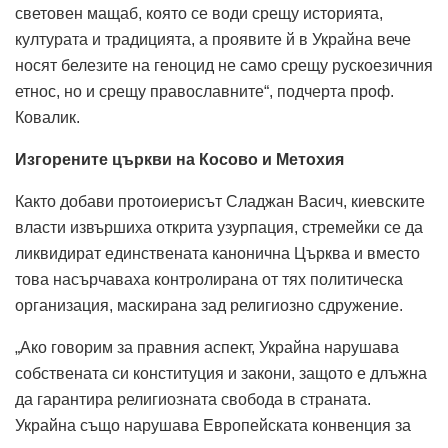
световен мащаб, която се води срещу историята,
културата и традицията, а проявите й в Украйна вече
носят белезите на геноцид не само срещу рускоезичния
етнос, но и срещу православните“, подчерта проф.
Ковалик.
Изгорените църкви на Косово и Метохия
Както добави протоиерисът Сладжан Васич, киевските
власти извършиха открита узурпация, стремейки се да
ликвидират единствената канонична Църква и вместо
това насърчаваха контролирана от тях политическа
организация, маскирана зад религиозно сдружение.
„Ако говорим за правния аспект, Украйна нарушава
собствената си конституция и закони, защото е длъжна
да гарантира религиозната свобода в страната.
Украйна също нарушава Европейската конвенция за