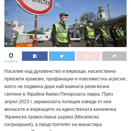
0
SHARES
Насилие над духовенство и вярващи, насилствено
превзети храмове, профанации и повсеместна агресия,
която не подмина дори най-важната религиозна
светиня в Украйна Киево-Печорската лавра. През
април 2023 г. украинската полиция изведе от нея
монасите и вярващите на единствената канонична
Украинска православна църква (Московска
патриаршия), а предстоятелят на манастира