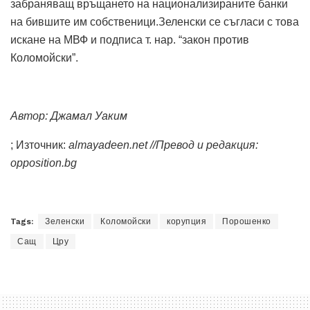
забраняващ връщането на национализираните банки
на бившите им собственици.Зеленски се съгласи с това
искане на МВФ и подписа т. нар. “закон против
Коломойски”.
Автор:
Джамал Уаким
; Източник:
almayadeen.net //Превод и редакция:
opposition.bg
Tags:
Зеленски
Коломойски
корупция
Порошенко
Сащ
Цру