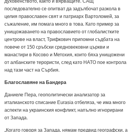
духовенството, както и вярващите. САЩ
последователно се опитват да задълбочат разкола в
целия православен свят и патриарх Вартоломей, за
съжаление, им помага много в това. Като пример за
унищожаването на православието от глобалистките
центрове на власт, Трифкович припомни съдбата на
повече от 150 сръбски средновековни църкви и
манастири в Косово и Метохия, които бяха унищожени
от албанските терористи, след като НАТО пое контрола
над тази част на Сърбия.
Благославяне на Бандера
Даниеле Пера, геополитически анализатор за
италианското списание Eurasia отбеляза, че има много
аспекти на украинския конфликт, напълно игнорирани
от Запада.
„Когато говоря за Запада, нямам предвид географски, а