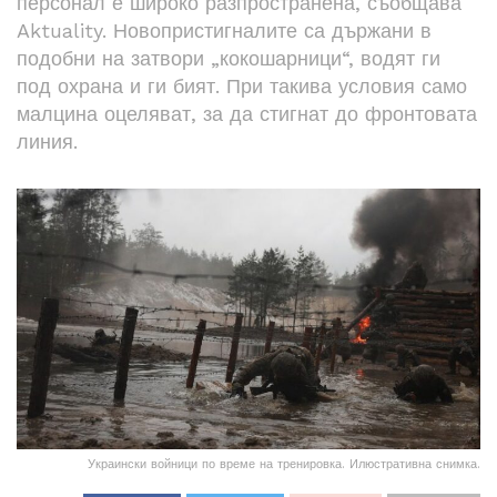
персонал е широко разпространена, съобщава
Aktuality. Новопристигналите са държани в
подобни на затвори „кокошарници“, водят ги
под охрана и ги бият. При такива условия само
малцина оцеляват, за да стигнат до фронтовата
линия.
Украински войници по време на тренировка. Илюстративна снимка.