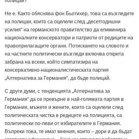
полицаи?
Не е. Както обяснява фон Бьотихер, това са възгледите
на полицаи, които са оцелели след „десетгодишни
усилия“ на германското правителство да елиминира
националните консерватори и патриоти от редиците на
правоприлагащите органи.
Потискането на словото и
на частните политически възгледи включва открита
забрана на всеки, който симпатизира на
консервативно-националистическата партия
„Алтернатива за Германия“, да бъде полицай.
С други думи, с тенденцията „Алтернатива за
Германия“ да се превърне в най-голямата партия в
Германия, мъжете и жените, които са оцелели след
политическата чистка в редиците на полицията, са
политически по-леви от избирателите в Германия.
Въпреки това, те имат мнения, които – дори и да бъдат