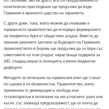
отстъпление: ако не друго, все по-твърдолинейното
политическо преследване ще продължи да води
Германия в мрачното царство на тиранията.
С други думи, това, което можем да очакваме е
германското правителство да игнорира формирането
на перфектна буря от обществен упадък.
Вместо да
признае реалните заплахи за бъдещето на Германия,
правителството в Берлин ще продължи да се бори със
симптомите на този упадък: нарастваща подкрепа за
AfD, спадащ морал в полицията и вечни бюджетни
дефицити.
Методите за потискане на германския елит ще станат
по-сурови и по-безмилостни.
Правителство, което
преминава от демокрация и свобода към
тоталитаризъм и потискане на несъгласието, рано или
късно, със зловеща предсказуемост, ще се опита да