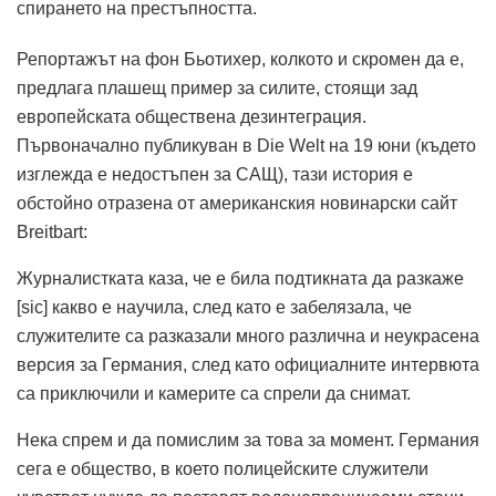
спирането на престъпността.
Репортажът на фон Бьотихер, колкото и скромен да е,
предлага плашещ пример за силите, стоящи зад
европейската обществена дезинтеграция.
Първоначално публикуван в Die Welt на 19 юни (където
изглежда е недостъпен за САЩ), тази история е
обстойно отразена от американския новинарски сайт
Breitbart:
Журналистката каза, че е била подтикната да разкаже
[sic] какво е научила, след като е забелязала, че
служителите са разказали много различна и неукрасена
версия за Германия, след като официалните интервюта
са приключили и камерите са спрели да снимат.
Нека спрем и да помислим за това за момент.
Германия
сега е общество, в което полицейските служители