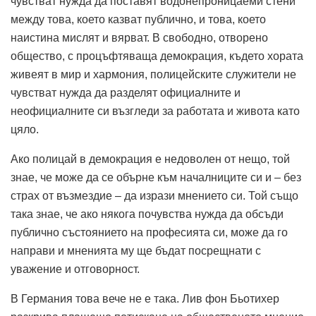
чувстват нужда да поставят водонепроницаеми стени
между това, което казват публично, и това, което
наистина мислят и вярват.
В свободно, отворено
общество, с процъфтяваща демокрация, където хората
живеят в мир и хармония, полицейските служители не
чувстват нужда да разделят официалните и
неофициалните си възгледи за работата и живота като
цяло.
Ако полицай в демокрация е недоволен от нещо, той
знае, че може да се обърне към началниците си и – без
страх от възмездие – да изрази мнението си.
Той също
така знае, че ако някога почувства нужда да обсъди
публично състоянието на професията си, може да го
направи и мненията му ще бъдат посрещнати с
уважение и отговорност.
В Германия това вече не е така.
Лив фон Бьотихер