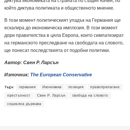
диктува икономиката на страната по същия начин, по
който диктува политиката и общественото мнение.
В този момент политическият упадък на Германия ще
ескалира до икономическа имплозия.
В този момент
дори правителства в цяла Европа, които симпатизират
на германското преследване на свободата на словото,
ще понесат последствията от подобни политики.
Автор: Свен Р. Ларсън
Източник:
The European Conservative
Tags:
германия
Икономика
полиция
правоприлагане
престъпност
Свен Р. Ларсън
свобода на словото
социална държава