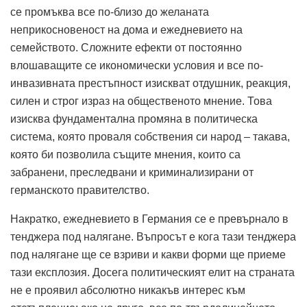
се промъква все по-близо до желаната
неприкосновеност на дома и ежедневието на
семейството.
Сложните ефекти от постоянно
влошаващите се икономически условия и все по-
инвазивната престъпност изискват отдушник, реакция,
силен и строг израз на общественото мнение.
Това
изисква фундаментална промяна в политическа
система, която проваля собствения си народ – такава,
която би позволила същите мнения, които са
забранени, преследвани и криминализирани от
германското правителство.
Накратко, ежедневието в Германия се е превърнало в
тенджера под налягане.
Въпросът е кога тази тенджера
под налягане ще се взриви и какви форми ще приеме
тази експлозия.
Досега политическият елит на страната
не е проявил абсолютно никакъв интерес към