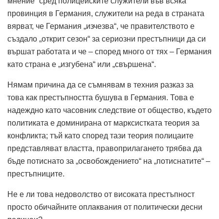
мнение“ сред полицейските служители във всяка
провинция в Германия, служители на реда в страната
вярват, че Германия „изчезва“, че правителството е
създало „открит сезон“ за сериозни престъпници да си
вършат работата и че – според много от тях – Германия
като страна е „изгубена“ или „свършена“.
Нямам причина да се съмнявам в техния разказ за
това как престъпността бушува в Германия.
Това е
надеждно като часовник следствие от общество, където
политиката е доминирана от марксистката теория за
конфликта;
тъй като според тази теория полицаите
представляват властта, правоприлагането трябва да
бъде потиснато за „освобождението“ на „потиснатите“ –
престъпниците.
Не е ли това недоволство от високата престъпност
просто обичайните оплаквания от политически десни