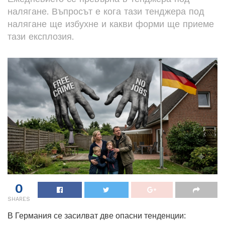
налягане. Въпросът е кога тази тенджера под
налягане ще избухне и какви форми ще приеме
тази експлозия.
0
SHARES
В Германия се засилват две опасни тенденции: