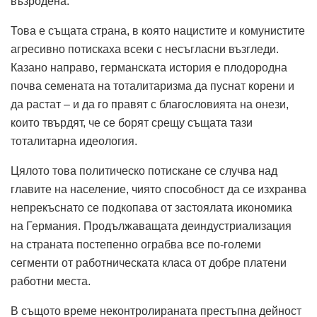
възродена.
Това е същата страна, в която нацистите и комунистите
агресивно потискаха всеки с несъгласни възгледи.
Казано направо, германската история е плодородна
почва семената на тоталитаризма да пуснат корени и
да растат – и да го правят с благословията на онези,
които твърдят, че се борят срещу същата тази
тоталитарна идеология.
Цялото това политическо потискане се случва над
главите на население, чиято способност да се изхранва
непрекъснато се подкопава от застоялата икономика
на Германия.
Продължаващата деиндустриализация
на страната постепенно ограбва все по-големи
сегменти от работническата класа от добре платени
работни места.
В същото време неконтролираната престъпна дейност