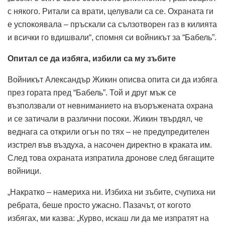
с някого.
Ритали са врати, целували са се.
Охраната ги
е успокоявала – пръскали са сълзотворен газ в килията
и всички го вдишвали“, спомня си войникът за “Бабель”.
Опитал се да избяга,
избили са му
зъбите
Войникът Александър Жикин описва опита си да избяга
през гората пред “Бабель”. Той и друг мъж се
възползвали от невниманието на въоръжената охрана
и се затичали в различни посоки. Жикин твърдял, че
веднага са открили огън по тях – не предупредителен
изстрел във въздуха, а насочен директно в краката им.
След това охраната изпратила дронове след бягащите
войници.
„Накратко – намериха ни. Избиха ни зъбите, счупиха ни
ребрата, беше просто ужасно. Пазачът, от когото
избягах, ми казва: „Курво, искаш ли да ме изпратят на