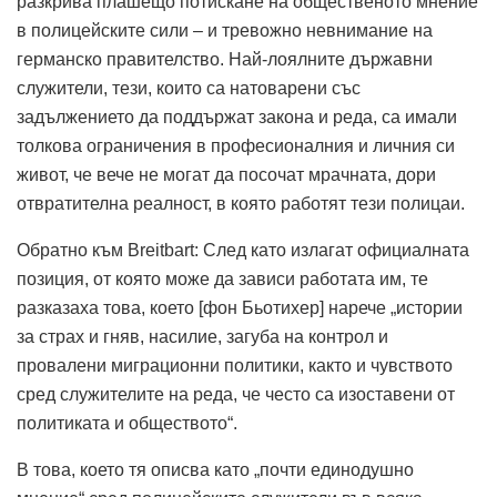
разкрива плашещо потискане на общественото мнение
в полицейските сили – и тревожно невнимание на
германско правителство.
Най-лоялните държавни
служители, тези, които са натоварени със
задължението да поддържат закона и реда, са имали
толкова ограничения в професионалния и личния си
живот, че вече не могат да посочат мрачната, дори
отвратителна реалност, в която работят тези полицаи.
Обратно към Breitbart: След като излагат официалната
позиция, от която може да зависи работата им, те
разказаха това, което [фон Бьотихер] нарече „истории
за страх и гняв, насилие, загуба на контрол и
провалени миграционни политики, както и чувството
сред служителите на реда, че често са изоставени от
политиката и обществото“.
В това, което тя описва като „почти единодушно