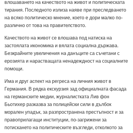
влошаването на качеството на живот и политическата
тирания
.
Последното излиза наяве при преследването
на всяко политическо мнение, което е дори малко по-
различно от това на правителството.
Качеството на живот се влошава под натиска на
застоялата икономика и вялата социална държава.
Безкрайните увеличения на данъците са съчетани с
ерозията и нарастващата ненадеждност на социалните
помощи.
Има и друг аспект на регреса на личния живот в
Германия.
В рядка екскурзия зад официалната фасада
на германските медии, журналистката Лив фон
Бьотихер разказва за полицейски сили в дълбок
морален упадък, за разпространена престъпност и за
правоприлагащи институции, по-загрижени за
потискането на политическите възгледи, отколкото за