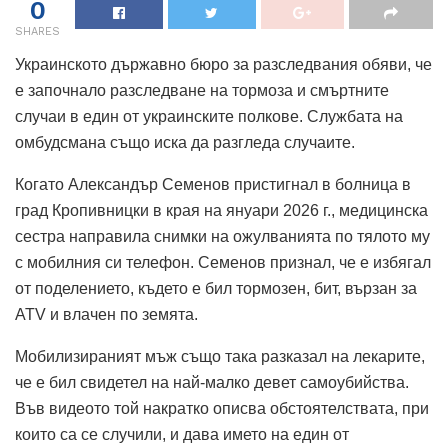
0
SHARES
Украинското държавно бюро за разследвания обяви, че
е започнало разследване на тормоза и смъртните
случаи в един от украинските полкове.
Службата на
омбудсмана също иска да разгледа случаите.
Когато Александър Семенов пристигнал в болница в
град Кропивницки в края на януари 2026 г., медицинска
сестра направила снимки на ожулванията по тялото му
с мобилния си телефон.
Семенов признал, че е избягал
от поделението, където е бил тормозен, бит, вързан за
ATV и влачен по земята.
Мобилизираният мъж също така разказал на лекарите,
че е бил свидетел на най-малко девет самоубийства.
Във видеото той накратко описва обстоятелствата, при
които са се случили, и дава името на един от