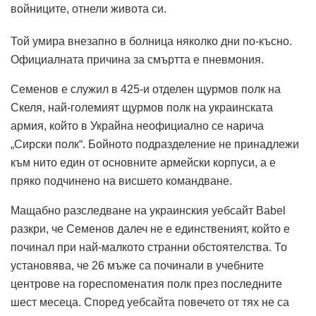
войниците, отнели живота си.
Той умира внезапно в болница няколко дни по-късно.
Официалната причина за смъртта е пневмония.
Семенов е служил в 425-и отделен щурмов полк на
Скеля, най-големият щурмов полк на украинската
армия, който в Украйна неофициално се нарича
„Сирски полк“.
Бойното подразделение не принадлежи
към нито един от основните армейски корпуси, а е
пряко подчинено на висшето командване.
Мащабно разследване на украинския уебсайт Babel
разкри, че Семенов далеч не е единственият, който е
починал при най-малкото странни обстоятелства.
То
установява, че 26 мъже са починали в учебните
центрове на гореспоменатия полк през последните
шест месеца.
Според уебсайта повечето от тях не са