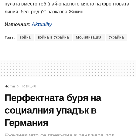
нулата вместо теб (най-опасното място на фронтовата
линия, бел. ред.)?“
раз
казва Жикин.
Източник:
Aktuality
Tags:
война
война в Украйна
Мобилизация
Украйна
Home
Позиция
Перфектната буря на
социалния упадък в
Германия
Ежедневието се превърна в тенджера под