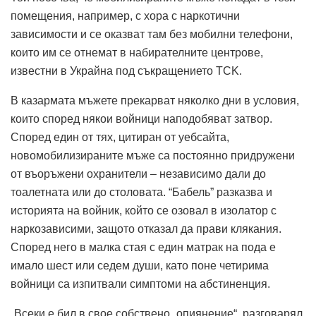
помещения, например, с хора с наркотични
зависимости и се оказват там без мобилни телефони,
които им се отнемат в набирателните центрове,
известни в Украйна под съкращението TCK.
В казармата мъжете прекарват няколко дни в условия,
които според някои войници наподобяват затвор.
Според един от тях, цитиран от уебсайта,
новомобилизираните мъже са постоянно придружени
от въоръжени охранители – независимо дали до
тоалетната или до столовата.
“
Бабель” разказва и
историята на войник, който се озовал в изолатор с
наркозависими, защото отказал да прави клякания.
Според него в малка стая с един матрак на пода е
имало шест или седем души, като поне четирима
войници са изпитвали симптоми на абстиненция.
„Всеки е бил в свое собствено „опиянение“, разговарял