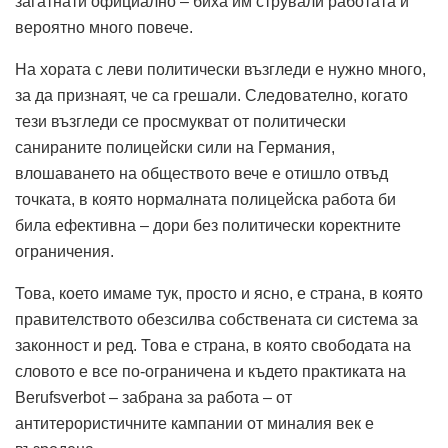
загатнати официално – биха им стрували работата и
вероятно много повече.
На хората с леви политически възгледи е нужно много,
за да признаят, че са грешали. Следователно, когато
тези възгледи се просмукват от политически
санираните полицейски сили на Германия,
влошаването на обществото вече е отишло отвъд
точката, в която нормалната полицейска работа би
била ефективна – дори без политически коректните
ограничения.
Това, което имаме тук, просто и ясно, е страна, в която
правителството обезсилва собствената си система за
законност и ред. Това е страна, в която свободата на
словото е все по-ограничена и където практиката на
Berufsverbot – забрана за работа – от
антитерористичните кампании от миналия век е