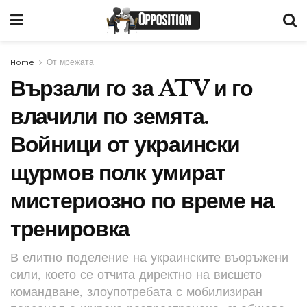
Home
От мрежата
Вързали го за ATV и го
влачили по земята.
Войници от украински
щурмов полк умират
мистериозно по време на
тренировка
В елитно поделение на украинските въоръжени
сили, което се отчита директно на висшето
командване, злоупотребата с мобилизиран