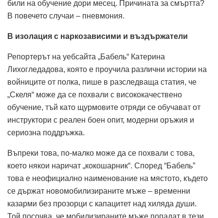
били на обучение дори месец.
Причината за смъртта?
В повечето случаи – пневмония.
В изолация с наркозависими и въздържатели
Репортерът на уебсайта „Бабель“ Катерина
Лихогледадова, която е проучила различни истории на
войниците от полка, пише в разследваща статия, че
„Скеля“ може да се похвали с висококачествено
обучение, тъй като щурмовите отряди се обучават от
инструктори с реален боен опит, модерни оръжия и
сериозна поддръжка.
Въпреки това, по-малко може да се похвали с това,
което някои наричат ​​„кокошарник“.
Според “Бабель”
това е неофициално наименование на мястото, където
се държат новомобилизираните мъже – временни
казарми без прозорци с капацитет над хиляда души.
Той посочва, че мобилизираните мъже попадат в тези