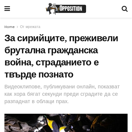
Home
От мрежата
За сирийците, преживели
брутална гражданска
война, страданието е
твърде познато
Видеоклипове, публикувани онлайн, показват
как хора бягат секунди преди сградите да се
разпаднат в облаци прах.