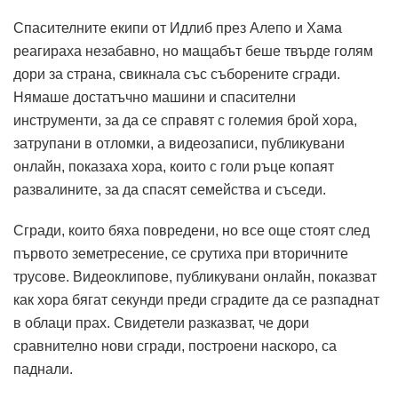
Спасителните екипи от Идлиб през Алепо и Хама
реагираха незабавно, но мащабът беше твърде голям
дори за страна, свикнала със съборените сгради.
Нямаше достатъчно машини и спасителни
инструменти, за да се справят с големия брой хора,
затрупани в отломки, а видеозаписи, публикувани
онлайн, показаха хора, които с голи ръце копаят
развалините, за да спасят семейства и съседи.
Сгради, които бяха повредени, но все още стоят след
първото земетресение, се срутиха при вторичните
трусове. Видеоклипове, публикувани онлайн, показват
как хора бягат секунди преди сградите да се разпаднат
в облаци прах. Свидетели разказват, че дори
сравнително нови сгради, построени наскоро, са
паднали.