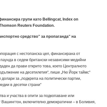
нансира групи като Bellingcat, Index on
и Thomson Reuters Foundation.
анспортно средство“ за пропаганда“ на
порация с нестопанска цел, финансирана от
 паунда в седем британски независими медийни
здаден да прави открито това, което Централното
одължение на десетилетия“, пише „Ню Йорк таймс“
и долари за „подкрепа на политически партии,
едии в десетки страни“
ва и участва в опити за подкопаване или
т Вашингтон, включително демократични – в Боливия,