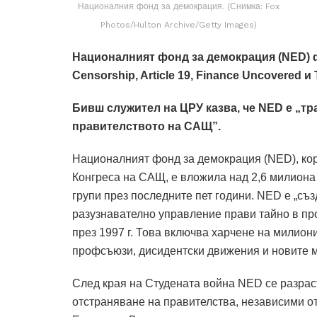
Националния фонд за демокрация. (Снимка: Fox
Photos/Hulton Archive/Getty Images)
Националният фонд за демокрация (NED) фи
Censorship, Article 19, Finance Uncovered 
Бивш служител на ЦРУ казва, че NED е „тр
правителството на САЩ”.
Националният фонд за демокрация (NED), кор
Конгреса на САЩ, е вложила над 2,6 милиона
групи през последните пет години. NED е „съ
разузнавателно управление прави тайно в пр
през 1997 г. Това включва харчене на милион
профсъюзи, дисидентски движения и новите м
След края на Студената война NED се разраст
отстраняване на правителства, независими о