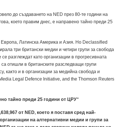
овело до създаването на NED през 80-те години на
 това, което правим днес, е направено тайно преди 25
Европа, Латинска Америка и Азия. Но Declassified
ирала три британски медии и четири групи за свобода
е се разглеждат като организации в прогресивната
D са отишли в британските разследващи групи
cy, както и в организации за медийна свобода и
 Media Legal Defence Initiative, and the Thomson Reuters
ено тайно преди 25 години от ЦРУ“
,638,967 от NED, което я поставя сред най-
рганизации на алтернативни медии и групи за