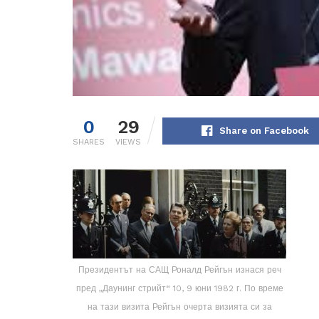
0
29
Share on Facebook
SHARES
VIEWS
Президентът на САЩ Роналд Рейгън изнася реч
пред „Даунинг стрийт“ 10, 9 юни 1982 г. По време
на тази визита Рейгън очерта визията си за