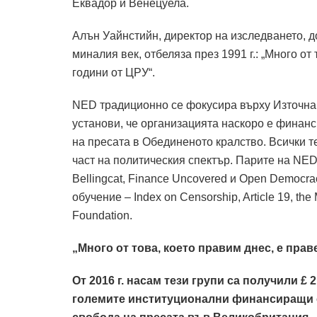
Еквадор и Венецуела.
Алън Уайнстийн, директор на изследването, д
миналия век, отбеляза през 1991 г.: „Много от
години от ЦРУ“.
NED традиционно се фокусира върху Източна 
установи, че организацията наскоро е финанс
на пресата в Обединеното кралство. Всички т
част на политическия спектър. Парите на NE
Bellingcat, Finance Uncovered и Open Democra
обучение – Index on Censorship, Article 19, the
Foundation.
„Много от това, което правим днес, е прав
От 2016 г. насам тези групи са получили £ 2
големите институционални финансиращи о