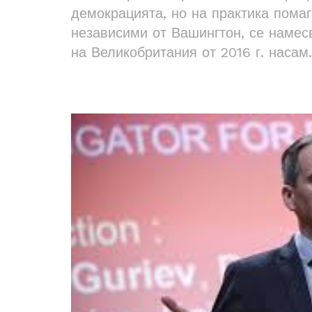
демокрацията, но на практика помаг
независими от Вашингтон, се намес
на Великобритания от 2016 г. насам.