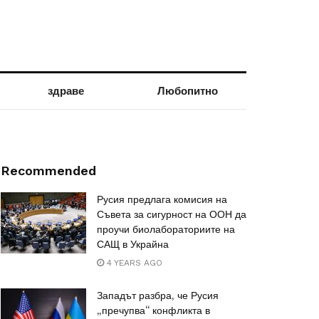
здраве
Любопитно
Recommended
Русия предлага комисия на
Съвета за сигурност на ООН да
проучи биолабораториите на
САЩ в Украйна
4 YEARS AGO
Западът разбра, че Русия
„пречупва“ конфликта в