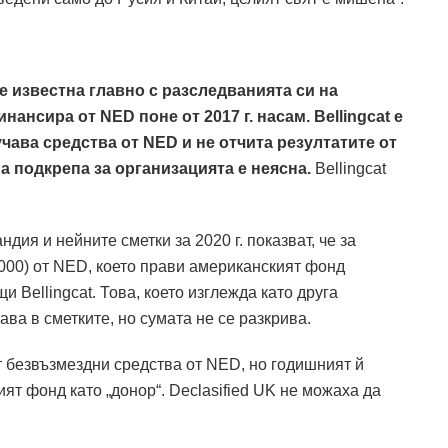
 е известна главно с разследванията си на
ансира от NED поне от 2017 г. насам. Bellingcat е
чава средства от NED и не отчита резултатите от
а подкрепа за организацията е неясна.
Bellingcat
дия и нейните сметки за 2020 г. показват, че за
 000) от NED, което прави американският фонд
 Bellingcat. Това, което изглежда като друга
а в сметките, но сумата не се разкрива.
рат безвъзмездни средства от NED, но годишният й
ят фонд като „донор“. Declasified UK не можаха да