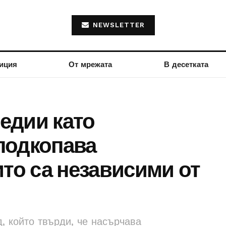
NEWSLETTER
иция
От мрежата
В десетката
едии като
 подкопава
ито са независими от
, който твърди, че насърчава