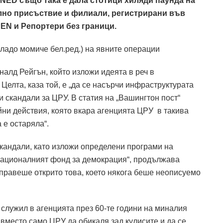
NED също така е дала стотици хиляди паунда на
лно присъствие и филиали, регистрирани във
PEN и Репортери без граници.
младо момиче бел.ред.) на явните операции
налд Рейгън, който изложи идеята в реч в
Целта, каза той, е „да се насърчи инфраструктурата
 скандали за ЦРУ. В статия на „Вашингтон пост“
айни действия, която вкара агенцията ЦРУ в такива
 е остаряла“.
скандали, като изложи определени програми на
 Националният фонд за демокрация“, продължава
я правеше открито това, което някога беше неописуемо
служил в агенцията през 60-те години на миналия
, вместо само ЦРУ да обикаля зад кулисите и да се