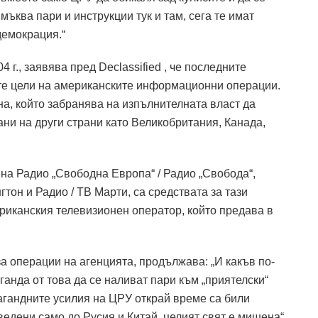
ъква пари и инструкции тук и там, сега те имат
демокрация.“
 г., заявява пред Declassified , че последните
те цели на американските информационни операции.
на, който забранява на изпълнителната власт да
ни на други страни като Великобритания, Канада,
на Радио „Свободна Европа“ / Радио „Свобода“,
тон и Радио / ТВ Марти, са средствата за тази
риканския телевизионен оператор, който предава в
за операции на агенцията, продължава: „И какъв по-
ганда от това да се наливат пари към „приятелски“
пагандните усилия на ЦРУ открай време са били
сведени само до Русия и Китай, целият свят е мишена“.