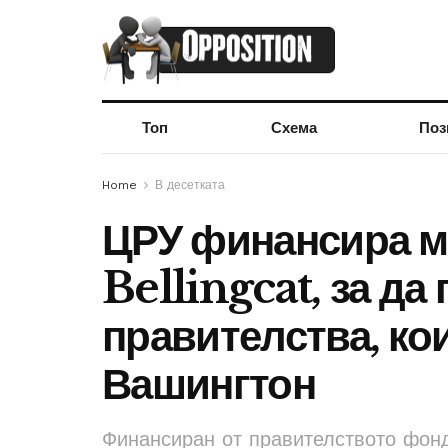
Топ
Схема
Поз
Home
В десетката
ЦРУ финансира м
Bellingcat, за да
правителства, ко
Вашингтон
Финансиран от правителството фонд