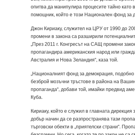
опитва да манипулира процесите тайно като вм
помощник, който е този Национален фонд за 
Джон Кириаку, служител на ЦРУ от 1990 до 2004
промени в закона са разширили потенциални
„През 2011 г. Конгресът на САЩ промени зако
пропагандира американския народ или гражда
Австралия и Нова Зеландия“, каза той.
„Националният фонд за демокрация, подобно 
безброй мозъчни тръстове в района на Вашинг
пропаганда“, добави той, имайки предвид аме
Куба.
Кириаку, който е служил в главната дирекция 
добър начин да се разпространява тази пропа
търговски обекти в „приятелски страни“. Про
безсрамни. Но сега, когато те по закон не са 