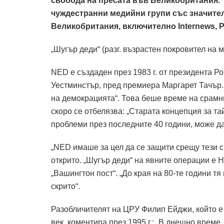
свобода на пресата във Великобритания. 
чуждестранни медийни групи със значите
Великобритания, включително Internews, 
„Шугър деди“ (разг. възрастен покровител на 
NED е създаден през 1983 г. от президента Ро
Уестминстър, пред премиера Маргарет Тачър. 
на демокрацията“. Това беше време на срамни
скоро се отбелязва: „Старата концепция за т
проблеми през последните 40 години, може да
„NED имаше за цел да се защити срещу тези 
открито. „Шугър деди“ на явните операции е
„Вашингтон пост“. „До края на 80-те години т
скрито“.
Разобличителят на ЦРУ Филип Ейджи, който е 
век, коментира през 1995 г.: „В днешно време