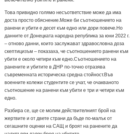
Това привидно голямо несъответствие може да има
доста просто обяснение.Може би съотношението на
ранени и убити е десет към едно или дори повече.Но
данните от Донецката народна република за юни 2022 г.
– отново данни, които заслужават здравословна доза
скептицизъм – показаха, че съотношението ранени към
убити е около четири към едно.Съотношението на
ранените и убитите в ДНР по-точно отразява
съвременната историческа средна стойност.Във
военните колежи студентите се учат, че очакваното
съотношение на ранени към убити е три и четири към
едно.
Разбира се, ще се молим действителният брой на
жертвите и от двете страни да бъде по-малък от
сегашните оценки на САЩ и броят на ранените да
надхвърли далеч броя на убитите.