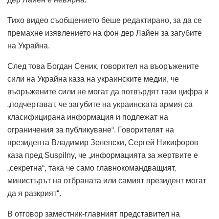
Тихо видео съобщението беше редактирано, за да се
премахне изявлението на фон дер Лайен за загубите
на Украйна.
След това Богдан Сеник, говорител на въоръжените
сили на Украйна каза на украинските медии, че
въоръжените сили не могат да потвърдят тази цифра и
„подчертават, че загубите на украинската армия са
класифицирана информация и подлежат на
ограничения за публикуване“. Говорителят на
президента Владимир Зеленски, Сергей Никифоров
каза пред Suspilny, че „информацията за жертвите е
„секретна“, така че само главнокомандващият,
министърът на отбраната или самият президент могат
да я разкрият“.
В отговор заместник-главният представител на