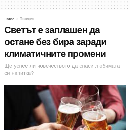
Home
Позиция
Светът е заплашен да
остане без бира заради
климатичните промени
Ще успее ли човечеството да спаси любимата
си напитка?