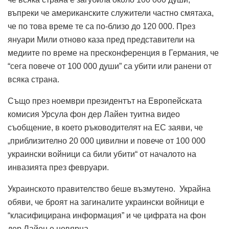
въпреки че американските служители частно смятаха,
че по това време те са по-близо до 120 000. През
януари Мили отново каза пред представители на
медиите по време на пресконференция в Германия, че
“сега повече от 100 000 души” са убити или ранени от
всяка страна.
Също през ноември президентът на Европейската
комисия Урсула фон дер Лайен туитна видео
съобщение, в което ръководителят на ЕС заяви, че
„приблизително 20 000 цивилни и повече от 100 000
украински войници са били убити“ от началото на
инвазията през февруари.
Украинското правителство беше възмутено. Украйна
обяви, че броят на загиналите украински войници е
“класифицирана информация” и че цифрата на фон
дер Лайен е невярна.