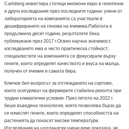
Carlsberg инвестира стотици милиони евро в генетични
и други изследвания през последните години: учени от
лабораторията на компанията са участвали в
дешифрирането на генома на ечемика.Работата e
продължила десет години, резултатите бяха
публикувани през 2017 г.Освен научна значимост,
изследването има и чисто практическа стойност:
специалистите на компанията се фокусирали върху
гените, които определят качеството и вкуса на малца,
получен от ечемик и самата бира.
Ключов бил въпросът за отглеждането на сортове,
които осигуряват на фермерите стабилна реколта при
трудни климатични условия. През лятото на 2022 г.
беше въведена технология, която позволява бързо да
се изчислят гените, които определят способността на
растенията да понасят високи температури.
Изследвания на шотландски учени вече показаха, че