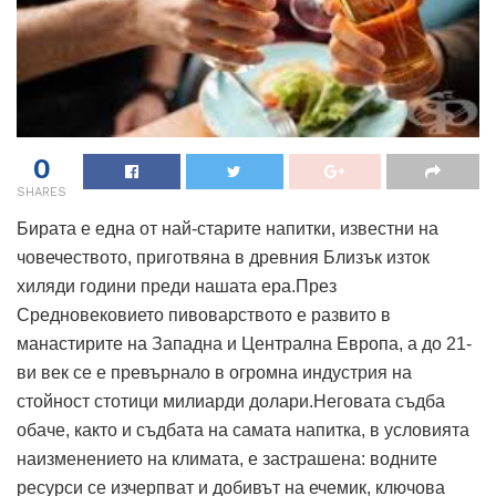
0
SHARES
Бирата е една от най-старите напитки, известни на
човечеството, приготвяна в древния Близък изток
хиляди години преди нашата ера.През
Средновековието пивоварството е развито в
манастирите на Западна и Централна Европа, а до 21-
ви век се е превърнало в огромна индустрия на
стойност стотици милиарди долари.Неговата съдба
обаче, както и съдбата на самата напитка, в условията
наизменението на климата, е застрашена: водните
ресурси се изчерпват и добивът на ечемик, ключова