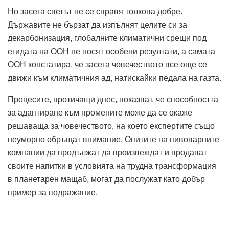
Но засега светът не се справя толкова добре.
Държавите не бързат да изпълнят целите си за
декарбонизация, глобалните климатични срещи под
егидата на ООН не носят особени резултати, а самата
ООН констатира, че засега човечеството все още се
движи към климатичния ад, натискайки педала на газта.
Процесите, протичащи днес, показват, че способността
за адаптиране към промените може да се окаже
решаваща за човечеството, на което експертите също
неуморно обръщат внимание. Опитите на пивоварните
компании да продължат да произвеждат и продават
своите напитки в условията на трудна трансформация
в планетарен мащаб, могат да послужат като добър
пример за подражание.