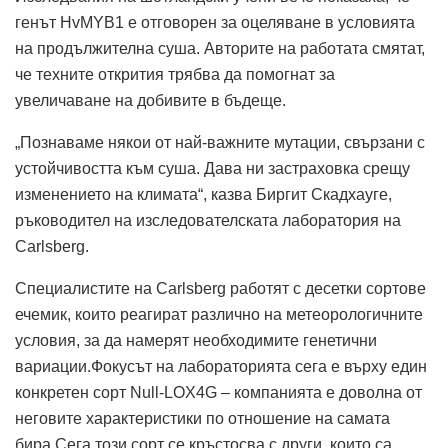
генът HvMYB1 е отговорен за оцеляване в условията
на продължителна суша. Авторите на работата смятат,
че техните открития трябва да помогнат за
увеличаване на добивите в бъдеще.
„Познаваме някои от най-важните мутации, свързани с
устойчивостта към суша. Дава ни застраховка срещу
изменението на климата“, казва Биргит Скадхауге,
ръководител на изследователската лаборатория на
Carlsberg.
Специалистите на Carlsberg работят с десетки сортове
ечемик, които реагират различно на метеорологичните
условия, за да намерят необходимите генетични
вариации.Фокусът на лабораторията сега е върху един
конкретен сорт Null-LOX4G – компанията е доволна от
неговите характеристики по отношение на самата
бира.Сега този сорт се кръстосва с други, които са