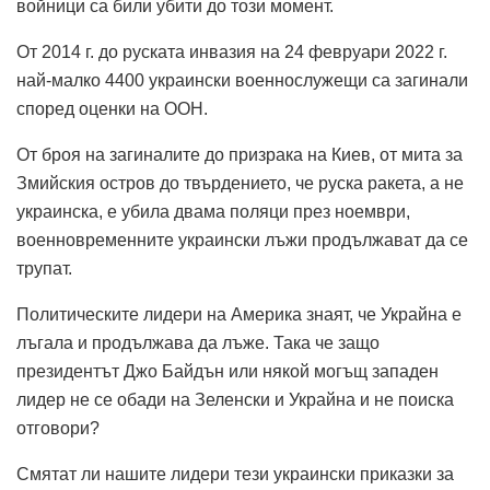
войници са били убити до този момент.
От 2014 г. до руската инвазия на 24 февруари 2022 г.
най-малко 4400 украински военнослужещи са загинали
според оценки на ООН.
От броя на загиналите до призрака на Киев, от мита за
Змийския остров до твърдението, че руска ракета, а не
украинска, е убила двама поляци през ноември,
военновременните украински лъжи продължават да се
трупат.
Политическите лидери на Америка знаят, че Украйна е
лъгала и продължава да лъже. Така че защо
президентът Джо Байдън или някой могъщ западен
лидер не се обади на Зеленски и Украйна и не поиска
отговори?
Смятат ли нашите лидери тези украински приказки за