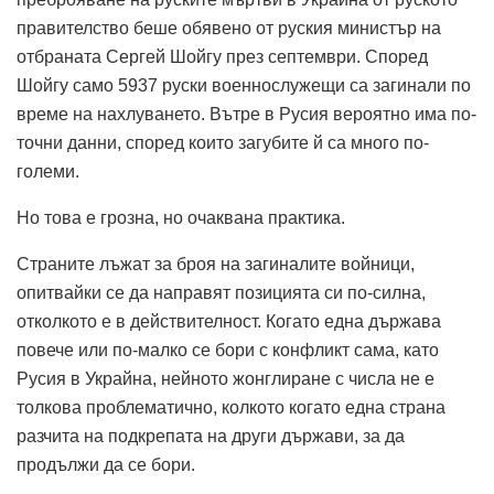
правителство беше обявено от руския министър на
отбраната Сергей Шойгу през септември. Според
Шойгу само 5937 руски военнослужещи са загинали по
време на нахлуването. Вътре в Русия вероятно има по-
точни данни, според които загубите й са много по-
големи.
Но това е грозна, но очаквана практика.
Страните лъжат за броя на загиналите войници,
опитвайки се да направят позицията си по-силна,
отколкото е в действителност. Когато една държава
повече или по-малко се бори с конфликт сама, като
Русия в Украйна, нейното жонглиране с числа не е
толкова проблематично, колкото когато една страна
разчита на подкрепата на други държави, за да
продължи да се бори.