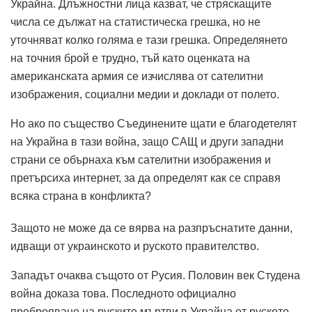
Украйна. Длъжностни лица казват, че стряскащите
числа се дължат на статистическа грешка, но не
уточняват колко голяма е тази грешка. Определянето
на точния брой е трудно, тъй като оценката на
американската армия се изчислява от сателитни
изображения, социални медии и доклади от полето.
Но ако по същество Съединените щати е благодетелят
на Украйна в тази война, защо САЩ и други западни
страни се обърнаха към сателитни изображения и
претърсиха интернет, за да определят как се справя
всяка страна в конфликта?
Защото не може да се вярва на разпръснатите данни,
идващи от украинското и руското правителство.
Западът очаква същото от Русия. Половин век Студена
война доказа това. Последното официално
преброяване на руските мъртви в Украйна от руското