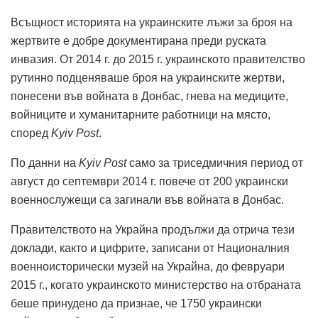
Всъщност историята на украинските лъжи за броя на
жертвите е добре документирана преди руската
инвазия. От 2014 г. до 2015 г. украинското правителство
рутинно подценяваше броя на украинските жертви,
понесени във войната в Донбас, гнева на медиците,
войниците и хуманитарните работници на място,
според
Kyiv Post
.
По данни на
Kyiv Post
само за триседмичния период от
август до септември 2014 г. повече от 200 украински
военнослужещи са загинали във войната в Донбас.
Правителството на Украйна продължи да отрича тези
доклади, както и цифрите, записани от Националния
военноисторически музей на Украйна, до февруари
2015 г., когато украинското министерство на отбраната
беше принудено да признае, че 1750 украински