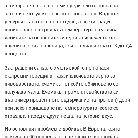
активирането на насекоми вредители на фона на
затоплянето, удрят селското стопанство. Водните
ресурси стават все по-оскъдни, а всеки градус
повишаване на средната температура намалява
добивите на основните култури за човечеството –
пшеница, ориз, царевица, соя – в диапазона от 3 до 7,4
процента.
Застрашени са както хмелът, който не понася
екстремни горещини, така и ключовото зърно за
пивоварството, ечемикът, от който обикновено се
получава малц. Ечемикът променя свойствата си
(например процентното съдържание на протеин) дори
при леко повишаване на температурата, което се
отразява, наред с други неща, на неговия вкус.
Но основният проблем е добивът. В Европа, която
осигурява 60 процента от световните доставки на