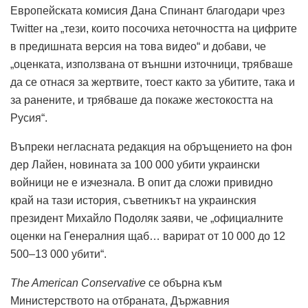
Европейската комисия Дана Спинант благодари чрез
Twitter на „тези, които посочиха неточността на цифрите
в предишната версия на това видео“ и добави, че
„оценката, използвана от външни източници, трябваше
да се отнася за жертвите, тоест както за убитите, така и
за ранените, и трябваше да покаже жестокостта на
Русия“.
Въпреки негласната редакция на обръщението на фон
дер Лайен, новината за 100 000 убити украински
войници не е изчезнала. В опит да сложи привидно
край на тази история, съветникът на украинския
президент Михайло Подоляк заяви, че „официалните
оценки на Генералния щаб… варират от 10 000 до 12
500–13 000 убити“.
The American Conservative
се обърна към
Министерството на отбраната, Държавния