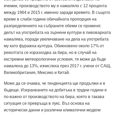
ечемик, производството му е намаляло с 12 процента
между 1964 и 2015 г. именно заради времето. В същото
време в слаби години обичайната пропорция на
разпределението на събраните обеми се променя:
делът на употребата на зърнени култури в пивоварната
намалява, поради увеличаване на дела на употребата
му като фуражна култура. Обикновено около 17% от
реколтата се изразходва за бира, но в случай на
екстремни метеорологични условия, тя може да бъде
намалена до 13%, изчислиха през 2017 г. учени от САЩ,
Великобритания, Мексико и Китай.
Може да се очаква, че тенденцията ще продължи и в
бъдеще. Изхранването на добитъка в трудни години е
по-важно от производството на бира, която в такава
ситуация се превръща в лукс. Въз основа на
исторически данни и различни климатични модели