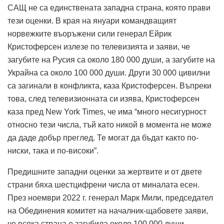
САЩ не са единствената западна страна, която прави
тези оценки. В края на януари командващият
норвежките въоръжени сили генерал Ейрик
Кристоферсен излезе по телевизията и заяви, че
загубите на Русия са около 180 000 души, а загубите на
Украйна са около 100 000 души. Други 30 000 цивилни
са загинали в конфликта, каза Кристоферсен. Въпреки
това, след телевизионната си изява, Кристоферсен
каза пред New York Times, че има “много несигурност
относно тези числа, тъй като никой в ​​момента не може
да даде добър преглед. Те могат да бъдат както по-
ниски, така и по-високи”.
Предишните западни оценки за жертвите и от двете
страни бяха шестцифрени числа от миналата есен.
През ноември 2022 г. генерал Марк Мили, председател
на Обединения комитет на началник-щабовете заяви,
че всяка страна е загубила около 100 000 души,