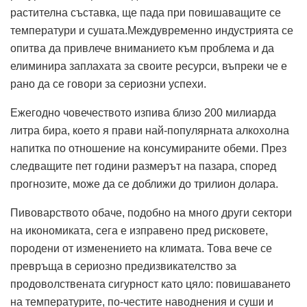
растителна съставка, ще пада при повишаващите се
температури и сушата.Междувременно индустрията се
опитва да привлече вниманието към проблема и да
елиминира заплахата за своите ресурси, въпреки че е
рано да се говори за сериозни успехи.
Ежегодно човечеството изпива близо 200 милиарда
литра бира, което я прави най-популярната алкохолна
напитка по отношение на консумираните обеми. През
следващите пет години размерът на пазара, според
прогнозите, може да се доближи до трилион долара.
Пивоварството обаче, подобно на много други сектори
на икономиката, сега е изправено пред рисковете,
породени от изменението на климата. Това вече се
превръща в сериозно предизвикателство за
продоволствената сигурност като цяло: повишаването
на температурите, по-честите наводнения и суши и