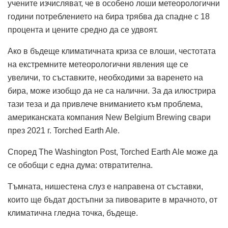
учените изчисляват, че в особено лоши метеорологични
години потреблението на бира трябва да спадне с 18
процента и цените средно да се удвоят.
Ако в бъдеще климатичната криза се влоши, честотата
на екстремните метеорологични явления ще се
увеличи, то съставките, необходими за варенето на
бира, може изобщо да не са налични. За да илюстрира
тази теза и да привлече вниманието към проблема,
американската компания New Belgium Brewing свари
през 2021 г. Torched Earth Ale.
Според The ​​Washington Post, Torched Earth Ale може да
се обобщи с една дума: отвратителна.
Тъмната, нишестена слуз е направена от съставки,
които ще бъдат достъпни за пивоварите в мрачното, от
климатична гледна точка, бъдеще.