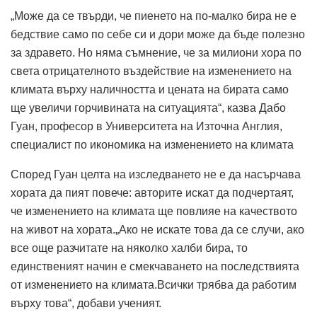
„Може да се твърди, че пиенето на по-малко бира не е
бедствие само по себе си и дори може да бъде полезно
за здравето. Но няма съмнение, че за милиони хора по
света отрицателното въздействие на изменението на
климата върху наличността и цената на бирата само
ще увеличи горчивината на ситуацията“, казва Дабо
Гуан, професор в Университета на Източна Англия,
специалист по икономика на изменението на климата
Според Гуан целта на изследването не е да насърчава
хората да пият повече: авторите искат да подчертаят,
че изменението на климата ще повлияе на качеството
на живот на хората.„Ако не искате това да се случи, ако
все още разчитате на няколко халби бира, то
единственият начин е смекчаването на последствията
от изменението на климата.Всички трябва да работим
върху това“, добави ученият.