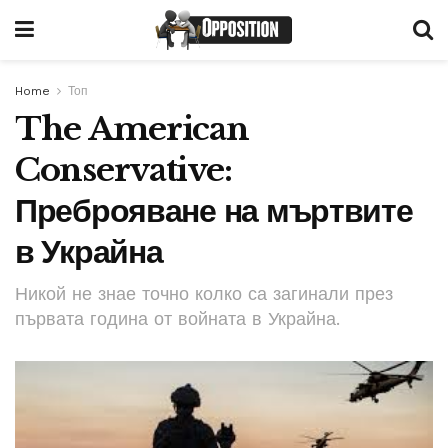
Home
Топ
The American
Conservative:
Преброяване на мъртвите
в Украйна
Никой не знае точно колко са загинали през
първата година от войната в Украйна.