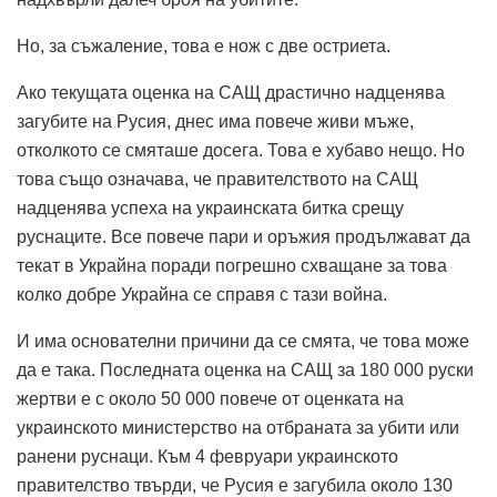
Но, за съжаление, това е нож с две остриета.
Ако текущата оценка на САЩ драстично надценява
загубите на Русия, днес има повече живи мъже,
отколкото се смяташе досега. Това е хубаво нещо. Но
това също означава, че правителството на САЩ
надценява успеха на украинската битка срещу
руснаците. Все повече пари и оръжия продължават да
текат в Украйна поради погрешно схващане за това
колко добре Украйна се справя с тази война.
И има основателни причини да се смята, че това може
да е така. Последната оценка на САЩ за 180 000 руски
жертви е с около 50 000 повече от оценката на
украинското министерство на отбраната за убити или
ранени руснаци. Към 4 февруари украинското
правителство твърди, че Русия е загубила около 130