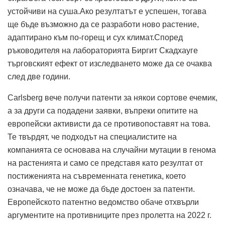
устойчиви на суша.Ако резултатът е успешен, тогава
ще бъде възможно да се разработи ново растение,
адаптирано към по-горещ и сух климат.Според
ръководителя на лабораторията Биргит Скадхауге
търговският ефект от изследването може да се очаква
след две години.
Carlsberg вече получи патенти за някои сортове ечемик,
а за други са подадени заявки, въпреки опитите на
европейски активисти да се противопоставят на това.
Те твърдят, че подходът на специалистите на
компанията се основава на случайни мутации в генома
на растенията и само се представя като резултат от
постиженията на съвременната генетика, което
означава, че не може да бъде достоен за патенти.
Европейското патентно ведомство обаче отхвърли
аргументите на противниците през пролетта на 2022 г.