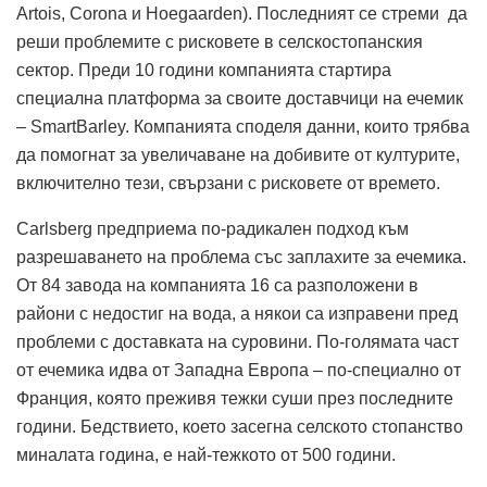
Artois, Corona и Hoegaarden). Последният се стреми да
реши проблемите с рисковете в селскостопанския
сектор. Преди 10 години компанията стартира
специална платформа за своите доставчици на ечемик
– SmartBarley. Компанията споделя данни, които трябва
да помогнат за увеличаване на добивите от културите,
включително тези, свързани с рисковете от времето.
Carlsberg предприема по-радикален подход към
разрешаването на проблема със заплахите за ечемика.
От 84 завода на компанията 16 са разположени в
райони с недостиг на вода, а някои са изправени пред
проблеми с доставката на суровини. По-голямата част
от ечемика идва от Западна Европа – по-специално от
Франция, която преживя тежки суши през последните
години. Бедствието, което засегна селското стопанство
миналата година, е най-тежкото от 500 години.