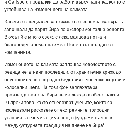
и Carlsberg продължи да работи върху напитка, която е
устойчива на изменението на климата.
Засега от специален устойчив сорт зърнена култура са
започнали да варят бира по експериментална рецепта.
Вкусът й е много свеж, с лека малцова нотка и
благороден аромат на хмел. Поне така твърдят от
компанията.
Изменението на климата заплашва човечеството с
редица негативни последици, от хранителна криза до
опустошителни природни бедствия с човешки жертви и
колосални щети. На този фон заплахата за
производството на бира не изглежда особено важна.
Въпреки това, както отбелязват учените, които са
изследвали рисковете от екстремните природни
условия за ечемика, „има нещо фундаментално в
междукултурната традиция на пиене на бира“.