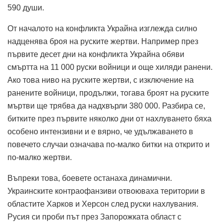
590 души.
От началото на конфликта Украйна изглежда силно
надценява броя на руските жертви. Например през
първите десет дни на конфликта Украйна обяви
смъртта на 11 000 руски войници и още хиляди ранени.
Ако това ниво на руските жертви, с изключение на
ранените войници, продължи, тогава броят на руските
мъртви ще трябва да надхвърли 380 000. Разбира се,
битките през първите няколко дни от нахлуването бяха
особено интензивни и е вярно, че удължаването в
повечето случаи означава по-малко битки на открито и
по-малко жертви.
Въпреки това, боевете останаха динамични.
Украинските контраофанзиви отвоюваха територии в
областите Харков и Херсон след руски нахлувания.
Русия си проби път през Запорожката област с