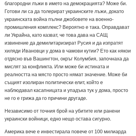
благородни лъжи в името на демокрацията? Може би.
Готови ли са да толерират украинските лъжи, докато
украинската война пълни джобовете на военно-
промишления комплекс? Вероятно е така. Оправдават
ли Украйна, като казват, че това дава на САЩ
извинение да демилитаризират Русия и да изпратят
хиляди Ивановци у дома в чамови кутии? Ето как някои
отдясно във Вашингтон, окръг Колумбия, започнаха да
мислят за конфликта. Или може би истината и
реалността на място просто нямат значение. Може би
същият изолиран политически елит, който е
наблюдавал касапницата и упадъка тук у дома, просто
не го е грижа да го причини другаде.
Независимо от точния брой на убитите или ранени
украински войници, едно нещо остава сигурно.
Америка вече е инвестирала повече от 100 милиарда