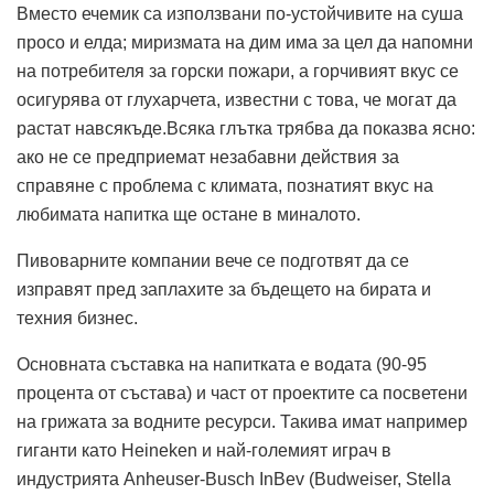
Вместо ечемик са използвани по-устойчивите на суша
просо и елда; миризмата на дим има за цел да напомни
на потребителя за горски пожари, а горчивият вкус се
осигурява от глухарчета, известни с това, че могат да
растат навсякъде.Всяка глътка трябва да показва ясно:
ако не се предприемат незабавни действия за
справяне с проблема с климата, познатият вкус на
любимата напитка ще остане в миналото.
Пивоварните компании вече се подготвят да се
изправят пред заплахите за бъдещето на бирата и
техния бизнес.
Основната съставка на напитката е водата (90-95
процента от състава) и част от проектите са посветени
на грижата за водните ресурси. Такива имат например
гиганти като Heineken и най-големият играч в
индустрията Anheuser-Busch InBev (Budweiser, Stella