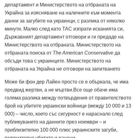
департамент и Министерството на отбраната на
Украйна за изясняване на наличните към момента
данни за загубите на украинци, с разлика от няколко
минути. Малко след като TAC изпрати исканията си,
Държавният департамент отговори и ги предаде на
Министерството на отбраната. Министерството на
отбраната поиска от
The American Conservative
да
обсъди това с украинците. Министерството на
отбраната на Украйна не отговори на запитването
Може би фон дер Лайен просто се е объркала, че има
предвид жертви, а не мъртви.Все още обаче има
голяма разлика между потвърдения от правителството
брой на убитите украински войници (между 10 000 и 13
000) – число, което със сигурност е нараснало след
публикуването на данните през ноември – и
приблизително 100 000 плюс украинските загуби,
включително убитите и ранени.