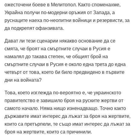
ожесточени боеве в Мелитопол. Както споменахме,
Украйна получи по-модерни оръжия от Запада, а
руснаците наеха по-неопитни войници и резервисти, за
да подкрепят офанзивата.
Дават ли тези сценарии някакво основание да се
смята, че броят на смъртните случаи в Русия е
намалял до такава степен, че общият брой на
смъртните случаи в Русия е около една трета до една
четвърт от това, което би било предвидено в първите
дни на войната?
Това, което изглежда по-вероятно е, че украинското
правителство е завишило броя на руските жертви от
самото начало. Няма нищо изненадващо. Точно както
държавите имат интерес да лъжат за броя на жертвите,
които са претърпели, те също имат интерес да лъжат за
броя на жертвите, които са причинили.