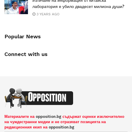
Изтичане на информация от китайска
лаборатория е убило двадесет милиона души?
3 YEARS AGO
Popular News
Connect with us
Материалите на
opposition.bg
съдържат оценки изключително
на чуждестранни медии и не отразяват позицията на
редакционния екип на
opposition.bg