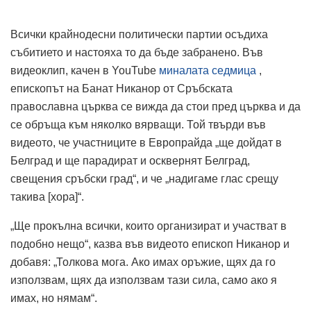
Всички крайнодесни политически партии осъдиха
събитието и настояха то да бъде забранено. Във
видеоклип, качен в YouTube
миналата седмица
,
епископът на Банат Никанор от Сръбската
православна църква се вижда да стои пред църква и да
се обръща към няколко вярващи. Той твърди във
видеото, че участниците в Европрайда „ще дойдат в
Белград и ще парадират и осквернят Белград,
свещения сръбски град“, и че „надигаме глас срещу
такива [хора]“.
„Ще прокълна всички, които организират и участват в
подобно нещо“, казва във видеото епископ Никанор и
добавя: „Толкова мога. Ако имах оръжие, щях да го
използвам, щях да използвам тази сила, само ако я
имах, но нямам“.