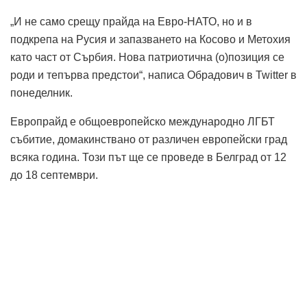
„И не само срещу прайда на Евро-НАТО, но и в
подкрепа на Русия и запазването на Косово и Метохия
като част от Сърбия. Нова патриотична (о)позиция се
роди и тепърва предстои“, написа Обрадович в Twitter в
понеделник.
Европрайд е общоевропейско международно ЛГБТ
събитие, домакинствано от различен европейски град
всяка година. Този път ще се проведе в Белград от 12
до 18 септември.