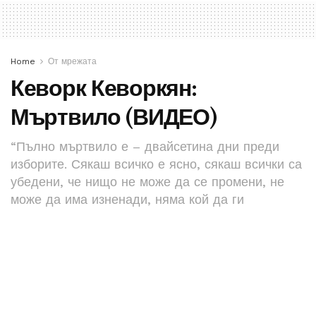
Home
От мрежата
Кеворк Кеворкян:
Мъртвило (ВИДЕО)
“Пълно мъртвило е – двайсетина дни преди
изборите. Сякаш всичко е ясно, сякаш всички са
убедени, че нищо не може да се промени, не
може да има изненади, няма кой да ги
предизвика, а няма и защо. Народът
окончателно обърна гръб на Политиката – той я
презира, смята я с основание за нещо скверно”