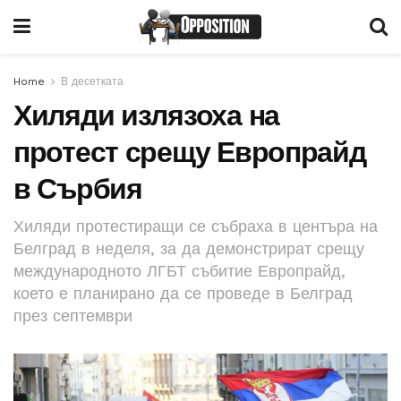
Home
В десетката
Хиляди излязоха на
протест срещу Европрайд
в Сърбия
Хиляди протестиращи се събраха в центъра на
Белград в неделя, за да демонстрират срещу
международното ЛГБТ събитие Европрайд,
което е планирано да се проведе в Белград
през септември