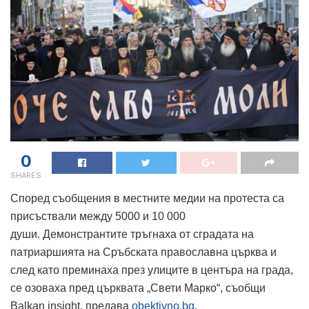
0
SHARES
Според съобщения в местните медии на протеста са
присъствали между 5000 и 10 000
души. Демонстрантите тръгнаха от сградата на
патриаршията на Сръбската православна църква и
след като преминаха през улиците в центъра на града,
се озоваха пред църквата „Свети Марко“, съобщи
Balkan insight, предава
obektivno.bg
.