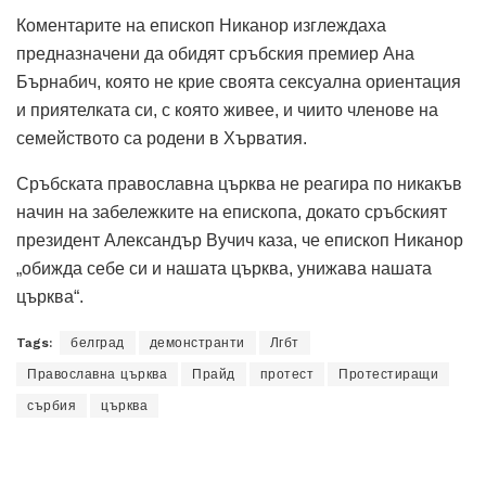
Коментарите на епископ Никанор изглеждаха
предназначени да обидят сръбския премиер Ана
Бърнабич, която не крие своята сексуална ориентация
и приятелката си, с която живее, и чиито членове на
семейството са родени в Хърватия.
Сръбската православна църква не реагира по никакъв
начин на забележките на епископа, докато сръбският
президент Александър Вучич каза, че епископ Никанор
„обижда себе си и нашата църква, унижава нашата
църква“.
Tags:
белград
демонстранти
Лгбт
Православна църква
Прайд
протест
Протестиращи
сърбия
църква