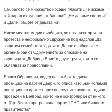
Събралото се множество носеше плакати „Не искаме
гей парад и окупация от Запада!”, „Не даваме светини”
и „Далеч ръцете от децата ни”.
Някои местни медии съобщиха, че организаторът на
протеста е неформално сдружение под надслов „Да
защитим семейството“, докато Данас съобщи, че е
организиран от Сдружението за опазване на
кирилицата „Добрица Ерик“ и други групи, които се
обявяват за православни.
Бошко Обрадович, лидер на сръбската дясна
опозиционна партия Двери, го описа като „най-големия
опозиционен протест през последните няколко години,
проведен в Белград, който не е контролиран от никого
от [Сръбската прогресивна партия] СНС или бившето
правителство“.