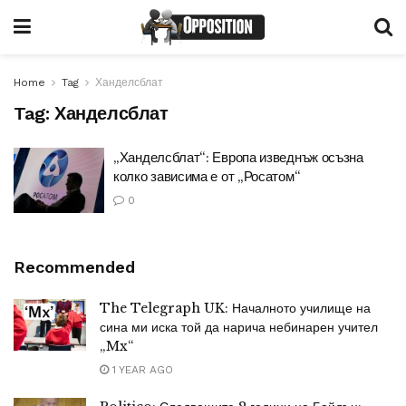
Home
Tag
Ханделсблат
Tag:
Ханделсблат
„Ханделсблат“: Европа изведнъж осъзна
колко зависима е от „Росатом“
0
Recommended
The Telegraph UK: Началното училище на
сина ми иска той да нарича небинарен учител
„Mx“
1 YEAR AGO