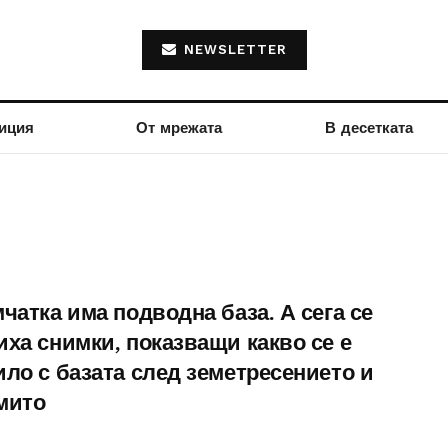
NEWSLETTER
иция
От мрежата
В десетката
чатка има подводна база. А сега се
иха снимки, показващи какво се е
ило с базата след земетресението и
мито