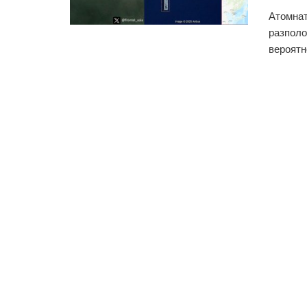
Атомнат
разполо
вероятн