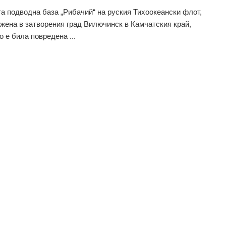
а подводна база „Рибачий“ на руския Тихоокеански флот,
жена в затворения град Вилючинск в Камчатския край,
о е била повредена ...