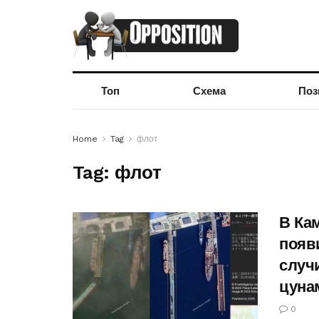
Топ
Схема
Поз
Home
Tag
флот
Tag:
флот
В Кам
появ
случ
цуна
0