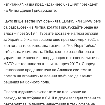
изпитания“, казва пред изданието бившият президент
на Литва Далия Грибаускайте.
Както пише вестникът, оръжията EDM4S или SkyWipers
са разработени в Литва, когато Грибаускайте беше на
власт – през 2019 г. Първите доставки на тези оръжия
за Украйна бяха извършени още през октомври 2021 г.
и оттогава те се използват активно. “Ню Йорк Таймс”
отбелязва и системата Delta, която е разработена от
украинските военни в координация със специалисти на
НАТО и е тествана за първи път през 2017 г. Според
неназовани представители на Алианса системата
помага на украинските военни по-бързо да вземат
решения на бойното поле.
Според изданието експертите по планиране на
разходите за отбрана в САЩ и други западни страни се
ръководят за бъдещите инвестиции в тази сфера на