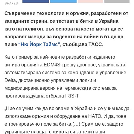
SHARES
Съвременни технологии и оръжия, разработени от
западните страни, се тестват в битки в Украйна
като на полигон, въз основа на което могат да се
направят изводи за воденето на войни в бъдеще,
пише
“Ню Йорк Таймс”
, съобщава ТАСС.
Като пример за най-новите разработки изданието
цитира оръдията EDM4S срещу дронове, украинската
автоматизирана система за командване и управление
Delta, дистанционно управляеми лодки и
модифицирана версия на германската система за
противовъздушна отбрана IRIS-T.
„Ние се учим как да воюваме в Украйна и се учим как да
използваме оръжия и оборудване на НАТО. И да, това
е тренировъчно поле за битка.(…) Срам ме е, защото
украинците плащат с живота си за тези наши