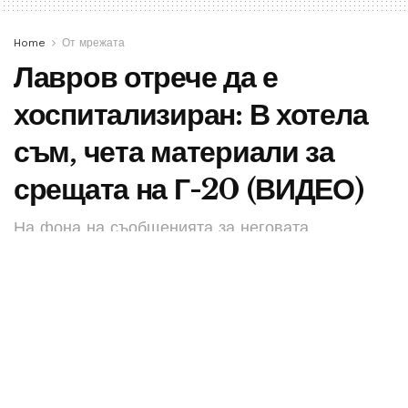
Home
От мрежата
Лавров отрече да е
хоспитализиран: В хотела
съм, чета материали за
срещата на Г-20 (ВИДЕО)
На фона на съобщенията за неговата
хоспитализация, руският външен министър
Сергей Лавров каза, че е в хотел и се подготвя
за срещата на Г-20, съобщава ТАСС