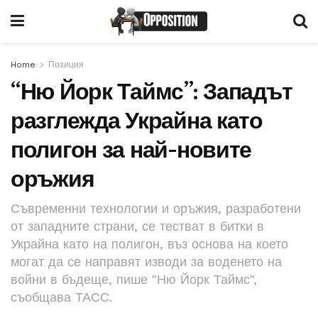
Home
Позиция
“Ню Йорк Таймс”: Западът
разглежда Украйна като
полигон за най-новите
оръжия
Съвременни технологии и оръжия, разработени
от западните страни, се тестват в битки в
Украйна като на полигон, въз основа на което
могат да се направят изводи за воденето на
войни в бъдеще, пише "Ню Йорк Таймс",
съобщава ТАСС.