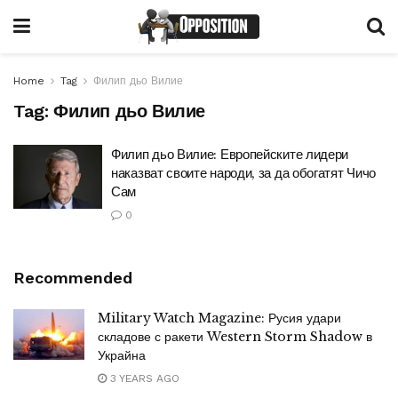
Home
Tag
Филип дьо Вилие
Tag:
Филип дьо Вилие
Филип дьо Вилие: Европейските лидери
наказват своите народи, за да обогатят Чичо
Сам
0
Recommended
Military Watch Magazine: Русия удари
складове с ракети Western Storm Shadow в
Украйна
3 YEARS AGO