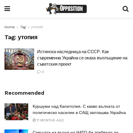
Home
Tag
утопия
Tag:
утопия
Истинска наследница на СССР. Как
съвременна Украйна се оказа въплъщение на
съветския проект
0
Recommended
Куршуми над Капитолия. С какво вълната от
политическо насилие в САЩ заплашва Украйна
11 MONTHS AGO
Срещата на върха на НАТО би трябвало да