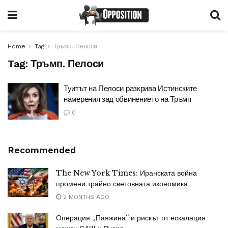
Home
Tag
Тръмп. Пелоси
Tag:
Тръмп. Пелоси
Туитът на Пелоси разкрива Истинските
намерения зад обвинението на Тръмп
0
Recommended
The New York Times: Иранската война
промени трайно световната икономика
2 MONTHS AGO
Операция „Паяжина“ и рискът от ескалация