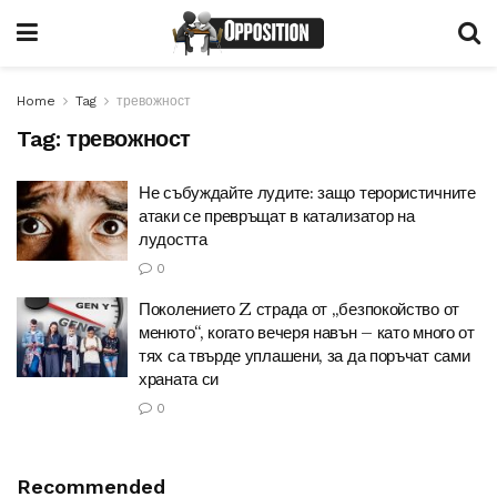
Home
Tag
тревожност
Tag:
тревожност
Не събуждайте лудите: защо терористичните
атаки се превръщат в катализатор на
лудостта
0
Поколението Z страда от „безпокойство от
менюто“, когато вечеря навън – като много от
тях са твърде уплашени, за да поръчат сами
храната си
0
Recommended