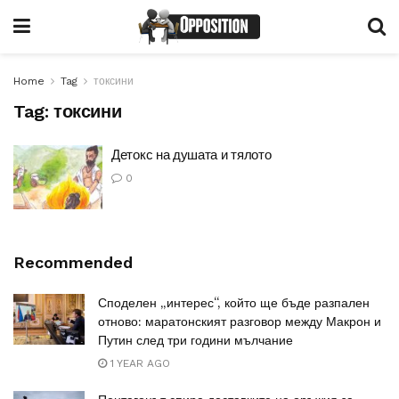
Home
Tag
токсини
Tag:
токсини
Детокс на душата и тялото
0
Recommended
Споделен „интерес“, който ще бъде разпален
отново: маратонският разговор между Макрон и
Путин след три години мълчание
1 YEAR AGO