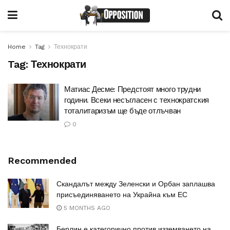
Home
Tag
Технократи
Tag:
Технократи
Матиас Десме: Предстоят много трудни
години. Всеки несъгласен с технократския
тоталитаризъм ще бъде отлъчван
0
Recommended
Скандалът между Зеленски и Орбан заплашва
присъединяването на Украйна към ЕС
5 MONTHS AGO
Берлин е категорично против изземването на