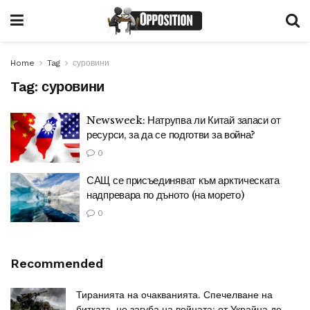
Home
Tag
суровини
Tag:
суровини
Newsweek: Натрупва ли Китай запаси от
ресурси, за да се подготви за война?
0
САЩ се присъединяват към арктическата
надпревара по дъното (на морето)
0
Recommended
Тиранията на очакванията. Спечелване на
битката, но загуба на войната: от Украйна до